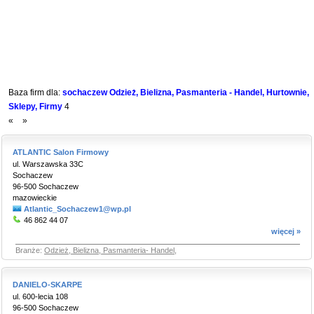
Baza firm dla:
sochaczew Odzież, Bielizna, Pasmanteria - Handel, Hurtownie,
Sklepy, Firmy
4
«
»
ATLANTIC Salon Firmowy
ul. Warszawska 33C
Sochaczew
96-500 Sochaczew
mazowieckie
Atlantic_Sochaczew1@wp.pl
46 862 44 07
więcej »
Branże:
Odzież, Bielizna, Pasmanteria- Handel
,
DANIELO-SKARPE
ul. 600-lecia 108
96-500 Sochaczew