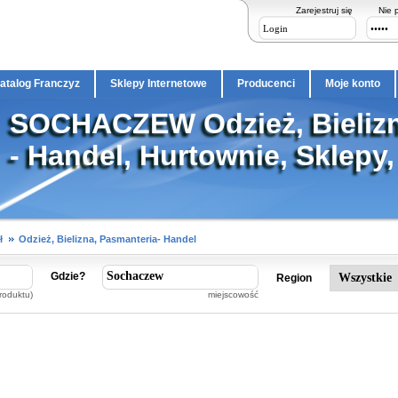
Zarejestruj się
Nie 
atalog Franczyz
Sklepy Internetowe
Producenci
Moje konto
SOCHACZEW Odzież, Bielizn
- Handel, Hurtownie, Sklepy,
ł
Odzież, Bielizna, Pasmanteria- Handel
Gdzie?
Region
roduktu)
miejscowość