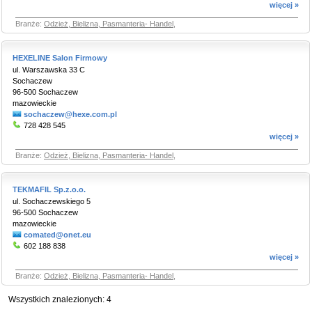
więcej »
Branże:
Odzież, Bielizna, Pasmanteria- Handel
,
HEXELINE Salon Firmowy
ul. Warszawska 33 C
Sochaczew
96-500 Sochaczew
mazowieckie
sochaczew@hexe.com.pl
728 428 545
więcej »
Branże:
Odzież, Bielizna, Pasmanteria- Handel
,
TEKMAFIL Sp.z.o.o.
ul. Sochaczewskiego 5
96-500 Sochaczew
mazowieckie
comated@onet.eu
602 188 838
więcej »
Branże:
Odzież, Bielizna, Pasmanteria- Handel
,
Wszystkich znalezionych:
4