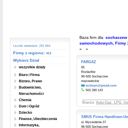
Baza firm dla:
sochaczew A
samochodowych, Firmy
Licznik odwiedzin: 291 664
«
»
Firmy z regionu:
413
Wybierz Dział
FARGAZ
wszystkie działy
65
Rozlazłów
Biuro i Firma
96-500 Sochaczew
Biznes, Prawo
mazowieckie
wzfaryn@gmail.com
Budownictwo,
502 280 143
Nieruchomości
Chemia
Branże:
Auto-Gaz, LPG, Ins
Dom i Ogród
Dziecko
SMUS Firma Handlowo-U
Finanse, Ubezbieczenia
ul. Wyzwolenia 37
Informatyka,
96-500 Sochaczew