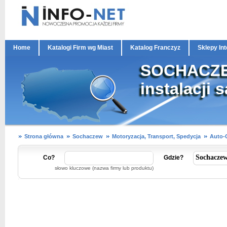
Home
Katalogi Firm wg Miast
Katalog Franczyz
Sklepy In
SOCHACZEW
instalacji
Strona główna
Sochaczew
Motoryzacja, Transport, Spedycja
Auto-G
Co?
Gdzie?
słowo kluczowe (nazwa firmy lub produktu)