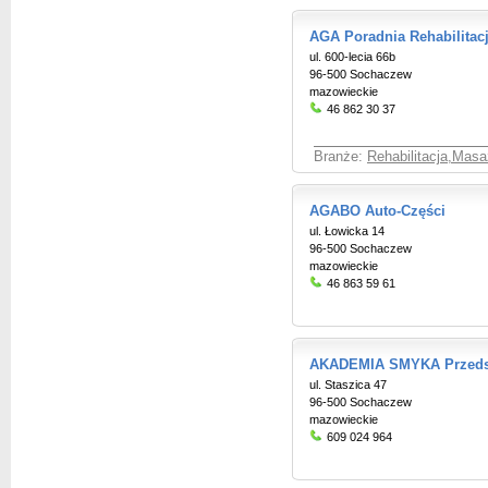
AGA Poradnia Rehabilitacj
ul. 600-lecia 66b
96-500 Sochaczew
mazowieckie
46 862 30 37
Branże:
Rehabilitacja,Masaż
AGABO Auto-Części
ul. Łowicka 14
96-500 Sochaczew
mazowieckie
46 863 59 61
AKADEMIA SMYKA Przeds
ul. Staszica 47
96-500 Sochaczew
mazowieckie
609 024 964