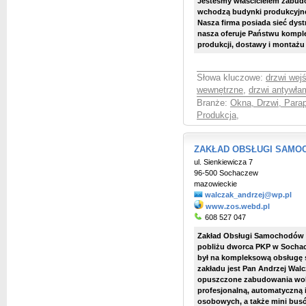
Jestesmy właścicielem zabudo
wchodzą budynki produkcyjn
Nasza firma posiada sieć dyst
nasza oferuje Państwu kompl
produkcji, dostawy i montażu o
Słowa kluczowe:
drzwi wej
wewnętrzne
,
drzwi antywła
Branże:
Okna, Drzwi, Parap
Produkcja
,
ZAKŁAD OBSŁUGI SAM
ul. Sienkiewicza 7
96-500 Sochaczew
mazowieckie
walczak_andrzej@wp.pl
www.zos.webd.pl
608 527 047
Zakład Obsługi Samochodów 
pobliżu dworca PKP w Socha
był na kompleksową obsługę
zakładu jest Pan Andrzej Wal
opuszczone zabudowania wok
profesjonalną, automatyczn
osobowych, a także mini busów