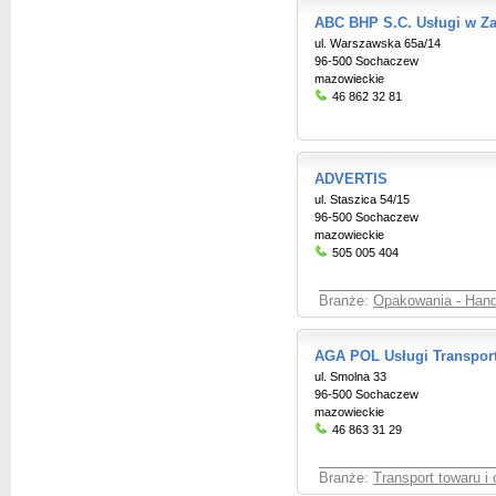
ABC BHP S.C. Usługi w Z
ul. Warszawska 65a/14
96-500 Sochaczew
mazowieckie
46 862 32 81
ADVERTIS
ul. Staszica 54/15
96-500 Sochaczew
mazowieckie
505 005 404
Branże:
Opakowania - Hand
AGA POL Usługi Transpor
ul. Smolna 33
96-500 Sochaczew
mazowieckie
46 863 31 29
Branże:
Transport towaru i