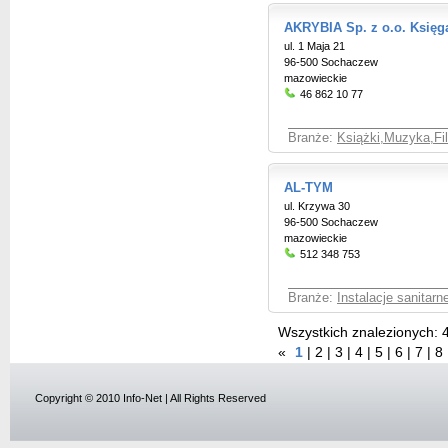
AKRYBIA Sp. z o.o. Księg
ul. 1 Maja 21
96-500 Sochaczew
mazowieckie
46 862 10 77
Branże:
Książki,Muzyka,Fi
AL-TYM
ul. Krzywa 30
96-500 Sochaczew
mazowieckie
512 348 753
Branże:
Instalacje sanitar
Wszystkich znalezionych:
«
1
|
2
|
3
|
4
|
5
|
6
|
7
|
8
Copyright © 2010 Info-Net | All Rights Reserved