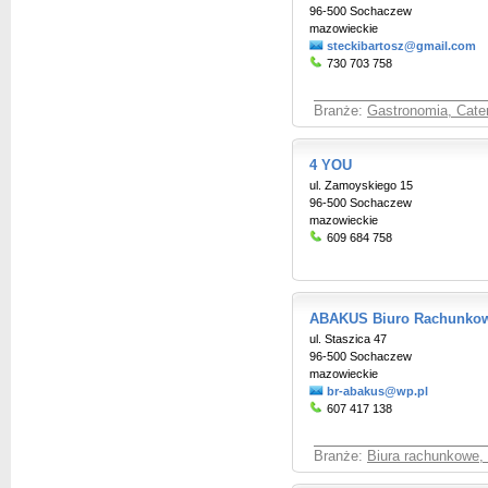
96-500 Sochaczew
mazowieckie
steckibartosz@gmail.com
730 703 758
Branże:
Gastronomia, Cate
4 YOU
ul. Zamoyskiego 15
96-500 Sochaczew
mazowieckie
609 684 758
ABAKUS Biuro Rachunko
ul. Staszica 47
96-500 Sochaczew
mazowieckie
br-abakus@wp.pl
607 417 138
Branże:
Biura rachunkowe,