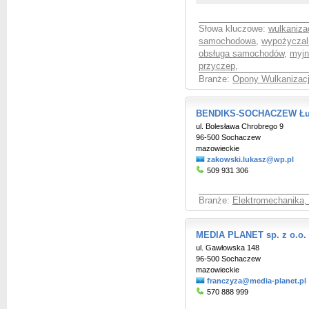
Słowa kluczowe:
wulkaniza
samochodowa
,
wypożyczal
obsługa samochodów
,
myjn
przyczep
,
Branże:
Opony Wulkanizac
BENDIKS-SOCHACZEW Łuk
ul. Bolesława Chrobrego 9
96-500 Sochaczew
mazowieckie
zakowski.lukasz@wp.pl
509 931 306
Branże:
Elektromechanika,
MEDIA PLANET sp. z o.o.
ul. Gawłowska 148
96-500 Sochaczew
mazowieckie
franczyza@media-planet.pl
570 888 999