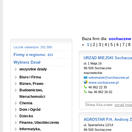
Baza firm dla:
sochacze
«
1
|
2
|
3
|
4
|
5
|
6
|
7
|
8
Licznik odwiedzin: 291 588
Firmy z regionu:
413
URZĄD MIEJSKI Sochacz
Wybierz Dział
ul. 1 Maja 16
96-500 Sochaczew
wszystkie działy
mazowieckie
Biuro i Firma
sekretariat@sochaczew.pl
www.sochaczew.pl
Biznes, Prawo
46 862 22 35
Budownictwo,
fax 46 862 26 02
Nieruchomości
Chemia
Słowa kluczowe:
urząd mia
Dom i Ogród
Dziecko
AGROSTAR P.H. Andrzej Z
Finanse, Ubezbieczenia
ul. Spartańska 12/14
Informatyka,
96-500 Sochaczew