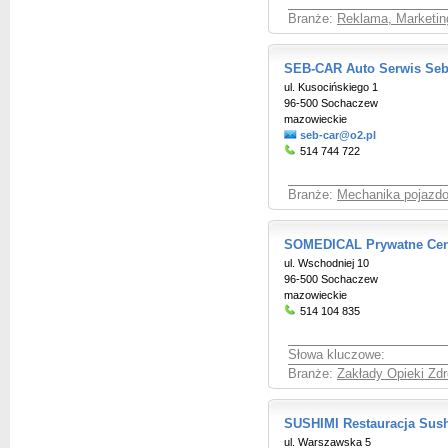
Branże:
Reklama, Marketin
SEB-CAR Auto Serwis Seba
ul. Kusocińskiego 1
96-500 Sochaczew
mazowieckie
seb-car@o2.pl
514 744 722
Branże:
Mechanika pojazd
SOMEDICAL Prywatne Cen
ul. Wschodniej 10
96-500 Sochaczew
mazowieckie
514 104 835
Słowa kluczowe:
Branże:
Zakłady Opieki Zdr
SUSHIMI Restauracja Sus
ul. Warszawska 5