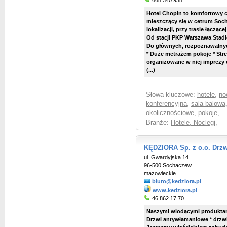
668 340 938
Hotel Chopin to komfortowy 
mieszczący się w cetrum Soc
lokalizacji, przy trasie łączą
Od stacji PKP Warszawa Stadio
Do głównych, rozpoznawalnyc
* Duże metrażem pokoje * Str
organizowane w niej imprezy 
(...)
Słowa kluczowe:
hotele
,
no
konferencyjna
,
sala balowa
okolicznościowe
,
pokoje
,
Branże:
Hotele, Noclegi
,
KĘDZIORA Sp. z o.o. Drzw
ul. Gwardyjska 14
96-500 Sochaczew
mazowieckie
biuro@kedziora.pl
www.kedziora.pl
46 862 17 70
Naszymi wiodącymi produktami
Drzwi antywłamaniowe * drzw