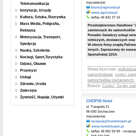
mazowieckie
Telekomunikacja
biuro@agrostar.pl
Instytucje, Urzędy
www.agrostar.pl
Kultura, Sztuka, Rozrywka
tel/fax 46 842 37 24
Mass Media, Poligrafia,
Przedsiębiorstwo Handlowe "A
Reklama
zamiennych do samochodów ci
Ponadto świadczy usługi se
Motoryzacja, Transport,
rolniczych, dostawczych ora
Spedycja
W ofercie firmy znajdą Państwo
innych. Zapraszamy do naszeg
Nauka, Szkolenia
Spartańskiej 12/14.
Noclegi, Sport,Turystyka
Odzież, Obuwie
Słowa kluczowe:
wulkaniza
Przemysł
samochodowe
,
części zam
Usługi
samochodów ciężarowych
,
Zdrowie, Uroda
Branże:
Części, Szyby sa
Zwierzęta
Żywność, Napoje, Używki
CHOPIN Hotel
ul. Traugutta 21
96-500 Sochaczew
mazowieckie
recepcja@hotelchopin.pl
www.hotelchopin.pl
tel/fax 46 862 59 99 - recepcja