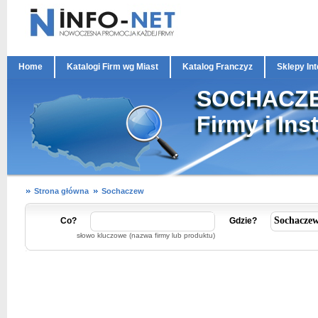
Home
Katalogi Firm wg Miast
Katalog Franczyz
Sklepy In
SOCHACZ
Firmy i Ins
Strona główna
Sochaczew
Co?
Gdzie?
słowo kluczowe (nazwa firmy lub produktu)