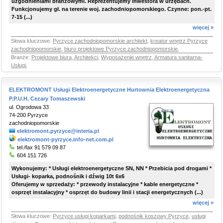
uzgodnieniami branżowymi. Reprezentujemy inwestora w urzędach.
Funkcjonujemy gł. na terenie woj. zachodniopomorskiego. Czynne: pon.-pt.
7-15 (...)
więcej »
Słowa kluczowe:
Pyrzyce zachodniopomorskie architekt
,
kreator wnętrz Pyrzyce
zachodniopomorskie
,
biuro projektowe Pyrzyce zachodniopomorskie
,
Branże:
Projektowe biura, Architekci
,
Wyposażenie wnętrz, Armatura sanitarna-
Usługi
,
ELEKTROMONT Usługi Elektroenergetyczne Hurtownia Elektroenergetyczna
P.P.U.H. Cezary Tomaszewski
ul. Ogrodowa 33
74-200 Pyrzyce
zachodniopomorskie
elektromont.pyrzyce@interia.pl
elektromont-pyrzyce.info-net.com.pl
tel./fax 91 579 09 87
604 151 726
Wykonujemy: * Usługi elektroenergetyczne SN, NN * Przebicia pod drogami *
Usługi- koparka, podnośnik i dźwig 10t 6x6
Oferujemy w sprzedaży: * przewody instalacyjne * kable energetyczne *
osprzęt instalacyjny * osprzęt do budowy linii i stacji energetycznych (...)
więcej »
Słowa kluczowe:
Pyrzyce usługi koparkami
,
podnośnik koszowy Pyrzyce
,
usługi