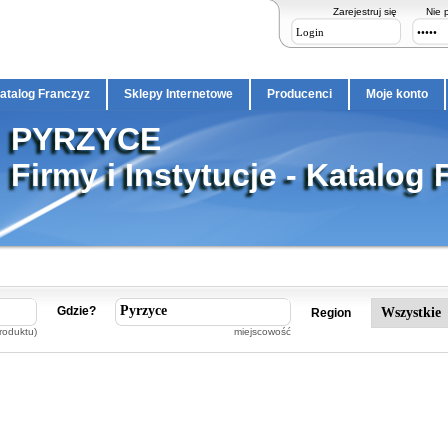
Zarejestruj się
Nie 
atalog Franczyz
Sklepy Internetowe
Producenci
Moje konto
PYRZYCE
Firmy i Instytucje - Katalog 
Gdzie?
Region
roduktu)
miejscowość