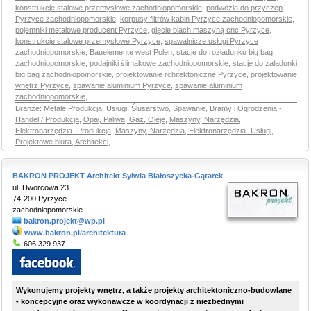
konstrukcje stalowe przemysłowe zachodniopomorskie
,
podwozia do przyczep
Pyrzyce zachodniopomorskie
,
korpusy filtrów kabin Pyrzyce zachodniopomorskie
,
pojemniki metalowe producent Pyrzyce
,
gięcie blach maszyną cnc Pyrzyce
,
konstrukcje stalowe przemysłowe Pyrzyce
,
spawalnicze usługi Pyrzyce
zachodniopomorskie
,
Bauelemente west Polen
,
stacje do rozładunku big bag
zachodniopomorskie
,
podajniki ślimakowe zachodniopomorskie
,
stacje do załadunki
big bag zachodniopomorskie
,
projektowanie rchitektoniczne Pyrzyce
,
projektowanie
wnętrz Pyrzyce
,
spawanie aluminium Pyrzyce
,
spawanie aluminium
zachodniopomorskie
,
Branże:
Metale Produkcja, Usługi, Ślusarstwo, Spawanie
,
Bramy i Ogrodzenia -
Handel / Produkcja
,
Opał, Paliwa, Gaz, Oleje
,
Maszyny, Narzędzia,
Elektronarzędzia- Produkcja
,
Maszyny, Narzędzia, Elektronarzędzia- Usługi
,
Projektowe biura, Architekci
,
BAKRON PROJEKT Architekt Sylwia Białoszycka-Gątarek
ul. Dworcowa 23
74-200 Pyrzyce
zachodniopomorskie
bakron.projekt@wp.pl
www.bakron.pl/architektura
606 329 937
Wykonujemy projekty wnętrz, a także projekty architektoniczno-budowlane
- koncepcyjne oraz wykonawcze w koordynacji z niezbędnymi