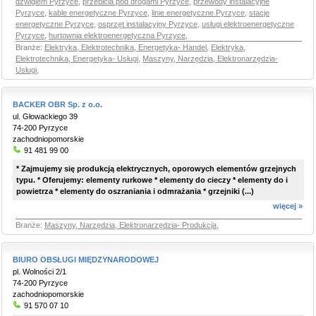
dźwigiem Pyrzyce
,
przebicia pod drogami Pyrzyce
,
przewody instalacyjne
Pyrzyce
,
kable energetyczne Pyrzyce
,
linie energetyczne Pyrzyce
,
stacje
energetyczne Pyrzyce
,
osprzęt instalacyjny Pyrzyce
,
usługi elektroenergetyczne
Pyrzyce
,
hurtownia elektroenergetyczna Pyrzyce
,
Branże:
Elektryka, Elektrotechnika, Energetyka- Handel
,
Elektryka,
Elektrotechnika, Energetyka- Usługi
,
Maszyny, Narzędzia, Elektronarzędzia-
Usługi
,
BACKER OBR Sp. z o.o.
ul. Głowackiego 39
74-200 Pyrzyce
zachodniopomorskie
91 481 99 00
* Zajmujemy się produkcją elektrycznych, oporowych elementów grzejnych
typu. * Oferujemy: elementy rurkowe * elementy do cieczy * elementy do i
powietrza * elementy do oszraniania i odmrażania * grzejniki (...)
więcej »
Branże:
Maszyny, Narzędzia, Elektronarzędzia- Produkcja
,
BIURO OBSŁUGI MIĘDZYNARODOWEJ
pl. Wolności 2/1
74-200 Pyrzyce
zachodniopomorskie
91 570 07 10