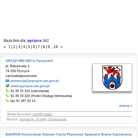
Baza firm dla:
pyrzyce
342
«
1
|
2
|
3
|
4
|
5
|
6
|
7
|
8
|
9
...
18
»
URZĄD MIEJSKI w Pyrzycach
pl. Ratuszowy 1
74-200 Pyrzyce
zachodniopomorskie
promocja@pyrzyce.um.gov.pl
www.pyrzyce.um.gov.pl
91 39 70 310 (sekretariat)
91 39 70 320 (Punkt Obsługi Interesanta)
fax 91 397 03 14
więcej »
Słowa kluczowe:
urzędy miast
,
Branże:
Instytucje, Urzędy, Organizacje
,
BAKRON Konstrukcje Stalowe Cięcie Plazmowe Spawanie Bramy Ogrodzenia