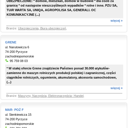
UBEZPIECZENIE: * domów, mieszkań, domów w budowie * dla osób za
granicę * od następstw nieszczęśliwych wypadków * rolne i inne. PZU SA,
TUiR WARTA SA, UNIQA, AGROPOLISA SA, GENERALI. OC
KOMUNIKACYJNE (...)
więcej »
Branże:
Ubezpieczenia, Biura ubezpieczeń
,
GRENE
ul. Narutowicza 6
74-200 Pyrzyce
zachodniopomorskie
95 759 08 03
* W stałej ofercie Grene znajdziecie Państwo ponad 30.000 atykułów-
zamienne do maszyn rolniczych produkcji polskiej i zagranicznej, części
ciągników rolniczych, ogumienie, akumulatory, akcesoria samochodowe,
(...)
więcej »
Branże:
Maszyny, Narzędzia, Elektronarzędzia- Handel
,
MAR- POŻ F
ul. Sienkiewicza 15
74-200 Pyrzyce
zachodniopomorskie