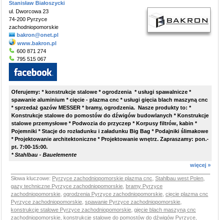
Stanisław Białoszycki
ul. Dworcowa 23
74-200 Pyrzyce
zachodniopomorskie
bakron@onet.pl
www.bakron.pl
600 871 274
795 515 067
Oferujemy: * konstrukcje stalowe * ogrodzenia * usługi spawalnicze *
spawanie aluminium * cięcie - plazma cnc * usługi gięcia blach maszyną cnc
* sprzedaż gazów MESSER * bramy, ogrodzenia. Nasze produkty to: *
Konstrukcje stalowe do pomostów do dźwigów budowlanych * Konstrukcje
stalowe przemysłowe * Podwozia do przyczep * Korpusy filtrów, kabin *
Pojemniki * Stacje do rozładunku i załadunku Big Bag * Podajniki ślimakowe
* Projektowanie architektoniczne * Projektowanie wnętrz. Zapraszamy: pon.-
pt. 7:00-15:00.
* Stahlbau - Bauelemente
więcej »
Słowa kluczowe:
Pyrzyce zachodniopomorskie plazma cnc
,
Stahlbau west Polen
,
gazy techniczne Pyrzyce zachodniopomorskie
,
bramy Pyrzyce
zachodniopomorskie
,
ogrodzenia Pyrzyce zachodniopomorskie
,
cięcie plazma cnc
Pyrzyce zachodniopomorskie
,
spawanie Pyrzyce zachodniopomorskie
,
konstrukcje stalowe Pyrzyce zachodniopomorskie
,
gięcie blach maszyną cnc
zachodniopomorskie
,
konstrukcje stalowe do pomostów do dźwigów Pyrzyce
,