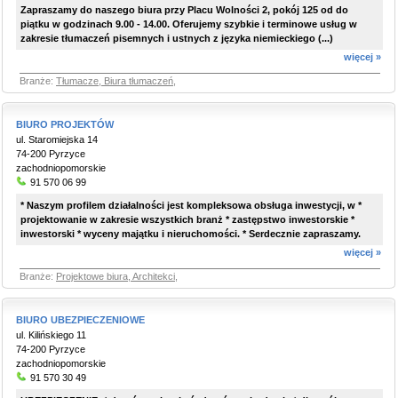
Zapraszamy do naszego biura przy Placu Wolności 2, pokój 125 od do
piątku w godzinach 9.00 - 14.00. Oferujemy szybkie i terminowe usług w
zakresie tłumaczeń pisemnych i ustnych z języka niemieckiego (...)
więcej »
Branże:
Tłumacze, Biura tłumaczeń
,
BIURO PROJEKTÓW
ul. Staromiejska 14
74-200 Pyrzyce
zachodniopomorskie
91 570 06 99
* Naszym profilem działalności jest kompleksowa obsługa inwestycji, w *
projektowanie w zakresie wszystkich branż * zastępstwo inwestorskie *
inwestorski * wyceny majątku i nieruchomości. * Serdecznie zapraszamy.
więcej »
Branże:
Projektowe biura, Architekci
,
BIURO UBEZPIECZENIOWE
ul. Kilińskiego 11
74-200 Pyrzyce
zachodniopomorskie
91 570 30 49