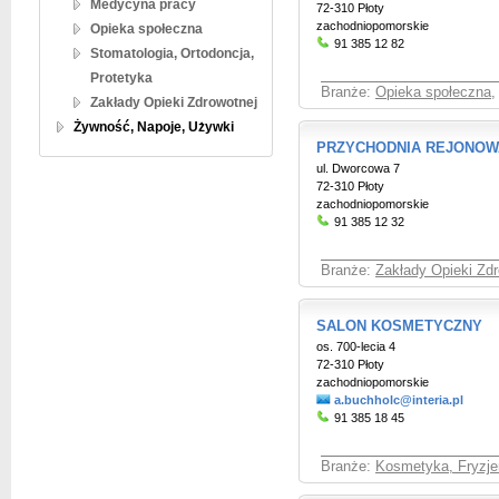
Medycyna pracy
72-310 Płoty
zachodniopomorskie
Opieka społeczna
91 385 12 82
Stomatologia, Ortodoncja,
Protetyka
Branże:
Opieka społeczna
,
Zakłady Opieki Zdrowotnej
Żywność, Napoje, Używki
PRZYCHODNIA REJONOW
ul. Dworcowa 7
72-310 Płoty
zachodniopomorskie
91 385 12 32
Branże:
Zakłady Opieki Zdr
SALON KOSMETYCZNY
os. 700-lecia 4
72-310 Płoty
zachodniopomorskie
a.buchholc@interia.pl
91 385 18 45
Branże:
Kosmetyka, Fryzje