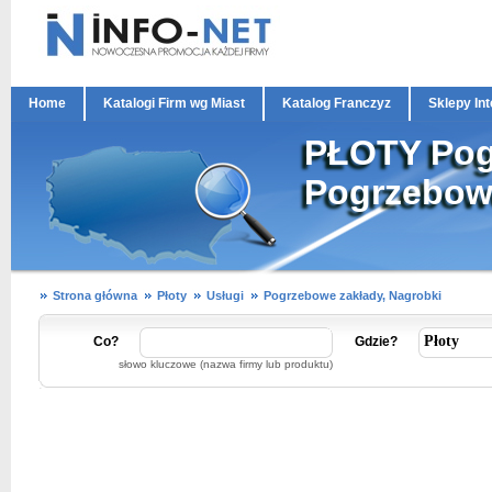
Home
Katalogi Firm wg Miast
Katalog Franczyz
Sklepy In
PŁOTY Pog
Pogrzebowe
Strona główna
Płoty
Usługi
Pogrzebowe zakłady, Nagrobki
Co?
Gdzie?
słowo kluczowe (nazwa firmy lub produktu)