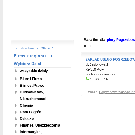
Baza firm dla:
ploty Pogrzebow
«
»
Licznik odwiedzin: 264 967
Firmy z regionu:
91
ZAKŁAD USŁUG POGRZEBO
Wybierz Dział
ul. Jesionowa 2
72-310 Płoty
wszystkie działy
zachodniopomorskie
Biuro i Firma
91 385 17 40
Biznes, Prawo
Budownictwo,
Branże:
Pogrzebowe zakłady, Na
Nieruchomości
Chemia
Dom i Ogród
Dziecko
Finanse, Ubezbieczenia
Informatyka,