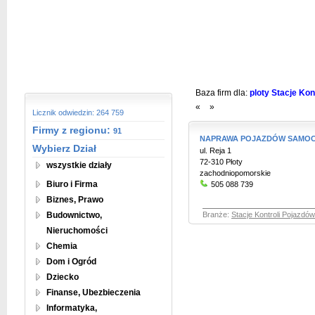
Baza firm dla:
ploty Stacje Kon
«
»
Licznik odwiedzin: 264 759
Firmy z regionu:
91
NAPRAWA POJAZDÓW SAMO
Wybierz Dział
ul. Reja 1
72-310 Płoty
wszystkie działy
zachodniopomorskie
Biuro i Firma
505 088 739
Biznes, Prawo
Budownictwo,
Branże:
Stacje Kontroli Pojazdó
Nieruchomości
Chemia
Dom i Ogród
Dziecko
Finanse, Ubezbieczenia
Informatyka,