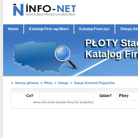
Home
Katalogi Firm wg Miast
Katalog Franczyz
Sklepy In
PŁOTY Stac
Katalog Fi
Strona główna
Płoty
Usługi
Stacje Kontroli Pojazdów
Co?
Gdzie?
słowo kluczowe (nazwa firmy lub produktu)