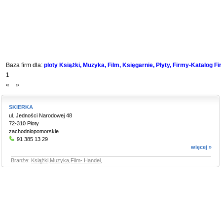
Baza firm dla:
ploty Książki, Muzyka, Film, Księgarnie, Płyty, Firmy-Katalog F
1
«
»
SKIERKA
ul. Jedności Narodowej 48
72-310 Płoty
zachodniopomorskie
91 385 13 29
więcej »
Branże:
Książki,Muzyka,Film- Handel
,