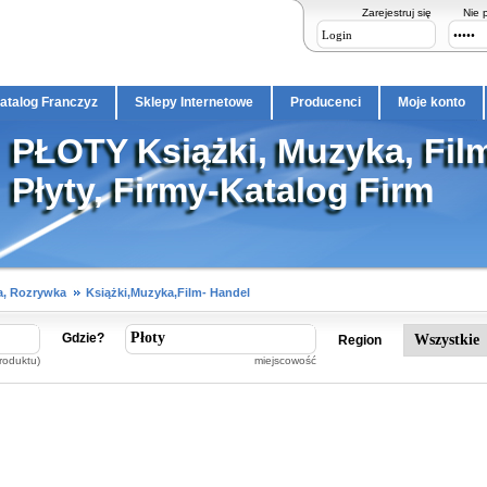
Zarejestruj się
Nie 
atalog Franczyz
Sklepy Internetowe
Producenci
Moje konto
PŁOTY Książki, Muzyka, Film
Płyty, Firmy-Katalog Firm
a, Rozrywka
Książki,Muzyka,Film- Handel
Gdzie?
Region
roduktu)
miejscowość