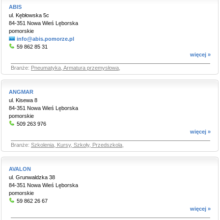
ABIS
ul. Kębłowska 5c
84-351 Nowa Wieś Lęborska
pomorskie
info@abis.pomorze.pl
59 862 85 31
więcej »
Branże:
Pneumatyka, Armatura przemysłowa
,
ANGMAR
ul. Kisewa 8
84-351 Nowa Wieś Lęborska
pomorskie
509 263 976
więcej »
Branże:
Szkolenia, Kursy, Szkoły, Przedszkola
,
AVALON
ul. Grunwaldzka 38
84-351 Nowa Wieś Lęborska
pomorskie
59 862 26 67
więcej »