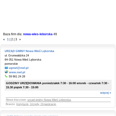
Baza firm dla:
nowa-wies-leborska
49
«
1
|
2
|
3
»
URZĄD GMINY Nowa Wieś Lęborska
ul. Grunwaldzka 24
84-351 Nowa Wieś Lęborska
pomorskie
ugnwl@nwl.pl
www.nwl.pl
59 861 24 28
GODZINY URZĘDOWANIA poniedziałek 7:30 - 16:00 wtorek - czwartek 7:30 -
15.30 piątek 7:30 - 15:00
więcej »
Słowa kluczowe:
urząd gminy Nowa Wieś Lęborska
,
Branże:
Instytucje, Urzędy, Organizacje
,