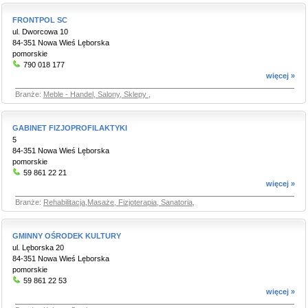
FRONTPOL SC
ul. Dworcowa 10
84-351 Nowa Wieś Lęborska
pomorskie
790 018 177
więcej »
Branże:
Meble - Handel, Salony, Sklepy
,
GABINET FIZJOPROFILAKTYKI
5
84-351 Nowa Wieś Lęborska
pomorskie
59 861 22 21
więcej »
Branże:
Rehabilitacja,Masaże, Fizjoterapia, Sanatoria
,
GMINNY OŚRODEK KULTURY
ul. Lęborska 20
84-351 Nowa Wieś Lęborska
pomorskie
59 861 22 53
więcej »