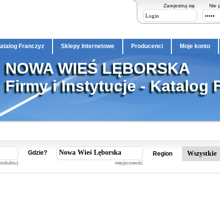
Zarejestruj się
Nie 
atalog Franczyz
Sklepy Internetowe
Producenci
Moje konto
NOWA WIEŚ LĘBORSKA
Firmy i Instytucje - Katalog 
Gdzie?
Region
roduktu)
miejscowość