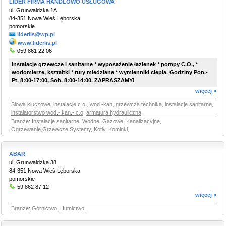
LIDER FIRMA HANDLOWO USŁUGOWA
ul. Grunwaldzka 1A
84-351 Nowa Wieś Lęborska
pomorskie
liderlis@wp.pl
www.liderlis.pl
059 861 22 06
Instalacje grzewcze i sanitarne * wyposażenie łazienek * pompy C.O., *
wodomierze, kształtki * rury miedziane * wymienniki ciepła. Godziny Pon.-
Pt. 8:00-17:00, Sob. 8:00-14:00. ZAPRASZAMY!
więcej »
Słowa kluczowe:
instalacje c.o., wod.-kan
,
grzewcza technika
,
instalacje sanitarne
,
instalatorstwo wod.- kan.- c.o
,
armatura hydrauliczna
,
Branże:
Instalacje sanitarne, Wodne, Gazowe, Kanalizacyjne
,
Ogrzewanie,Grzewcze Systemy, Kotły, Kominki
,
ABAR
ul. Grunwaldzka 38
84-351 Nowa Wieś Lęborska
pomorskie
59 862 87 12
więcej »
Branże:
Górnictwo, Hutnictwo
,