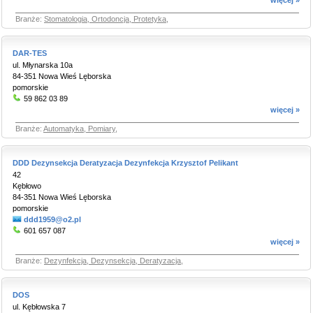
więcej »
Branże:
Stomatologia, Ortodoncja, Protetyka
,
DAR-TES
ul. Młynarska 10a
84-351 Nowa Wieś Lęborska
pomorskie
59 862 03 89
więcej »
Branże:
Automatyka, Pomiary
,
DDD Dezynsekcja Deratyzacja Dezynfekcja Krzysztof Pelikant
42
Kębłowo
84-351 Nowa Wieś Lęborska
pomorskie
ddd1959@o2.pl
601 657 087
więcej »
Branże:
Dezynfekcja, Dezynsekcja, Deratyzacja
,
DOS
ul. Kębłowska 7