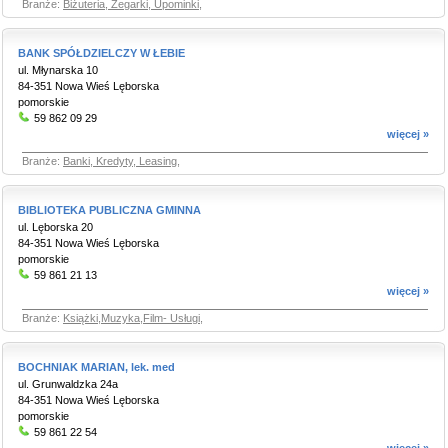
Branże:
Biżuteria, Zegarki, Upominki
,
BANK SPÓŁDZIELCZY W ŁEBIE
ul. Młynarska 10
84-351 Nowa Wieś Lęborska
pomorskie
59 862 09 29
więcej »
Branże:
Banki, Kredyty, Leasing
,
BIBLIOTEKA PUBLICZNA GMINNA
ul. Lęborska 20
84-351 Nowa Wieś Lęborska
pomorskie
59 861 21 13
więcej »
Branże:
Książki,Muzyka,Film- Usługi
,
BOCHNIAK MARIAN, lek. med
ul. Grunwaldzka 24a
84-351 Nowa Wieś Lęborska
pomorskie
59 861 22 54