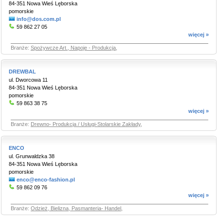
84-351 Nowa Wieś Lęborska
pomorskie
info@dos.com.pl
59 862 27 05
więcej »
Branże:
Spożywcze Art., Napoje - Produkcja
,
DREWBAL
ul. Dworcowa 11
84-351 Nowa Wieś Lęborska
pomorskie
59 863 38 75
więcej »
Branże:
Drewno- Produkcja / Usługi-Stolarskie Zakłady
,
ENCO
ul. Grunwaldzka 38
84-351 Nowa Wieś Lęborska
pomorskie
enco@enco-fashion.pl
59 862 09 76
więcej »
Branże:
Odzież, Bielizna, Pasmanteria- Handel
,