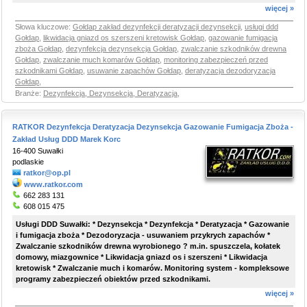
więcej »
Słowa kluczowe:
Gołdap zakład dezynfekcji deratyzacji dezynsekcji
,
usługi ddd
Gołdap
,
likwidacja gniazd os szerszeni kretowisk Gołdap
,
gazowanie fumigacja
zboża Gołdap
,
dezynfekcja dezynsekcja Gołdap
,
zwalczanie szkodników drewna
Gołdap
,
zwalczanie much komarów Gołdap
,
monitoring zabezpieczeń przed
szkodnikami Gołdap
,
usuwanie zapachów Gołdap
,
deratyzacja dezodoryzacja
Gołdap
,
Branże:
Dezynfekcja, Dezynsekcja, Deratyzacja
,
RATKOR Dezynfekcja Deratyzacja Dezynsekcja Gazowanie Fumigacja Zboża -
Zakład Usług DDD Marek Korc
16-400 Suwałki
podlaskie
ratkor@op.pl
www.ratkor.com
662 283 131
608 015 475
Usługi DDD Suwałki: * Dezynsekcja * Dezynfekcja * Deratyzacja * Gazowanie
i fumigacja zboża * Dezodoryzacja - usuwaniem przykrych zapachów *
Zwalczanie szkodników drewna wyrobionego ? m.in. spuszczela, kołatek
domowy, miazgownice * Likwidacja gniazd os i szerszeni * Likwidacja
kretowisk * Zwalczanie much i komarów. Monitoring system - kompleksowe
programy zabezpieczeń obiektów przed szkodnikami.
więcej »