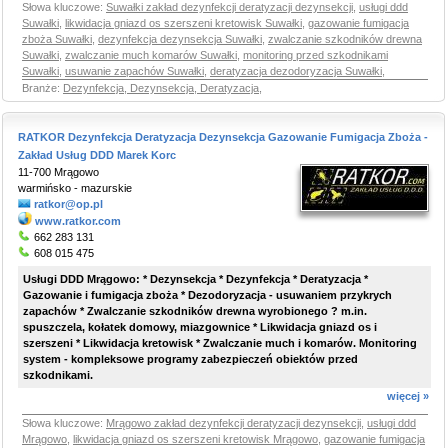
Słowa kluczowe:
Suwałki zakład dezynfekcji deratyzacji dezynsekcji
,
usługi ddd
Suwałki
,
likwidacja gniazd os szerszeni kretowisk Suwałki
,
gazowanie fumigacja
zboża Suwałki
,
dezynfekcja dezynsekcja Suwałki
,
zwalczanie szkodników drewna
Suwałki
,
zwalczanie much komarów Suwałki
,
monitoring przed szkodnikami
Suwałki
,
usuwanie zapachów Suwałki
,
deratyzacja dezodoryzacja Suwałki
,
Branże:
Dezynfekcja, Dezynsekcja, Deratyzacja
,
RATKOR Dezynfekcja Deratyzacja Dezynsekcja Gazowanie Fumigacja Zboża -
Zakład Usług DDD Marek Korc
11-700 Mrągowo
warmińsko - mazurskie
ratkor@op.pl
www.ratkor.com
662 283 131
608 015 475
Usługi DDD Mrągowo: * Dezynsekcja * Dezynfekcja * Deratyzacja *
Gazowanie i fumigacja zboża * Dezodoryzacja - usuwaniem przykrych
zapachów * Zwalczanie szkodników drewna wyrobionego ? m.in.
spuszczela, kołatek domowy, miazgownice * Likwidacja gniazd os i
szerszeni * Likwidacja kretowisk * Zwalczanie much i komarów. Monitoring
system - kompleksowe programy zabezpieczeń obiektów przed
szkodnikami.
więcej »
Słowa kluczowe:
Mrągowo zakład dezynfekcji deratyzacji dezynsekcji
,
usługi ddd
Mrągowo
,
likwidacja gniazd os szerszeni kretowisk Mrągowo
,
gazowanie fumigacja