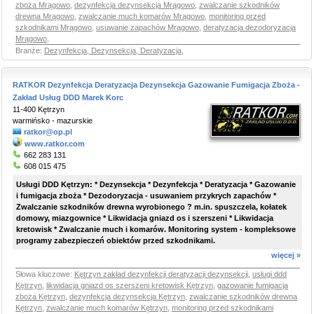
zboża Mrągowo
,
dezynfekcja dezynsekcja Mrągowo
,
zwalczanie szkodników
drewna Mrągowo
,
zwalczanie much komarów Mrągowo
,
monitoring przed
szkodnikami Mrągowo
,
usuwanie zapachów Mrągowo
,
deratyzacja dezodoryzacja
Mrągowo
,
Branże:
Dezynfekcja, Dezynsekcja, Deratyzacja
,
RATKOR Dezynfekcja Deratyzacja Dezynsekcja Gazowanie Fumigacja Zboża -
Zakład Usług DDD Marek Korc
11-400 Kętrzyn
warmińsko - mazurskie
ratkor@op.pl
www.ratkor.com
662 283 131
608 015 475
Usługi DDD Kętrzyn: * Dezynsekcja * Dezynfekcja * Deratyzacja * Gazowanie
i fumigacja zboża * Dezodoryzacja - usuwaniem przykrych zapachów *
Zwalczanie szkodników drewna wyrobionego ? m.in. spuszczela, kołatek
domowy, miazgownice * Likwidacja gniazd os i szerszeni * Likwidacja
kretowisk * Zwalczanie much i komarów. Monitoring system - kompleksowe
programy zabezpieczeń obiektów przed szkodnikami.
więcej »
Słowa kluczowe:
Kętrzyn zakład dezynfekcji deratyzacji dezynsekcji
,
usługi ddd
Kętrzyn
,
likwidacja gniazd os szerszeni kretowisk Kętrzyn
,
gazowanie fumigacja
zboża Kętrzyn
,
dezynfekcja dezynsekcja Kętrzyn
,
zwalczanie szkodników drewna
Kętrzyn
,
zwalczanie much komarów Kętrzyn
,
monitoring przed szkodnikami