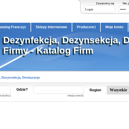
Zarejestruj się
Nie 
atalog Franczyz
Sklepy Internetowe
Producenci
Moje konto
Dezynfekcja, Dezynsekcja, D
Firmy - Katalog Firm
, Dezynsekcja, Deratyzacja
Gdzie?
Region
roduktu)
miejscowość