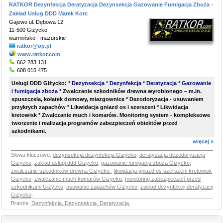
RATKOR Dezynfekcja Deratyzacja Dezynsekcja Gazowanie Fumigacja Zboża -
Zakład Usług DDD Marek Korc
Gajewo ul. Dębowa 12
11-500 Giżycko
warmińsko - mazurskie
ratkor@op.pl
www.ratkor.com
662 283 131
608 015 475
Usługi DDD Giżycko: *
Dezynsekcja * Dezynfekcja * Deratyzacja * Gazowanie
i fumigacja zboża
* Zwalczanie szkodników drewna wyrobionego – m.in.
spuszczela, kołatek domowy, miazgownice * Dezodoryzacja -
usuwaniem
przykrych zapachów
* Likwidacja gniazd os i szerszeni * Likwidacja
kretowisk * Zwalczanie much i komarów. Monitoring system - kompleksowe
tworzenie i realizacja programów zabezpieczeń obiektów przed
szkodnikami.
więcej »
Słowa kluczowe:
dezynsekcja dezynfekcja Giżycko
,
deratyzacja dezodoryzacja
Giżycko
,
zakład usługi ddd Giżycko
,
gazowanie fumigacja zboża Giżycko
,
zwalczanie szkodników drewna Giżycko
,
likwidacja gniazd os szerszeni kretowisk
Giżycko
,
zwalczanie much komarów Giżycko
,
monitoring zabezpieczeń przed
szkodnikami Giżycko
,
usuwanie zapachów Giżycko
,
zakład dezynfekcji deratyzacji
Giżycko
,
Branże:
Dezynfekcja, Dezynsekcja, Deratyzacja
,