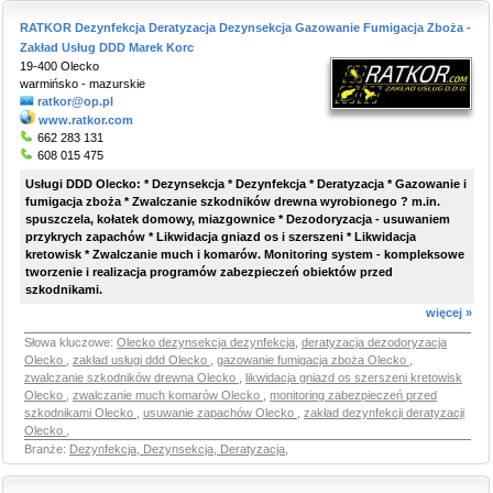
RATKOR Dezynfekcja Deratyzacja Dezynsekcja Gazowanie Fumigacja Zboża -
Zakład Usług DDD Marek Korc
19-400 Olecko
warmińsko - mazurskie
ratkor@op.pl
www.ratkor.com
662 283 131
608 015 475
Usługi DDD Olecko: * Dezynsekcja * Dezynfekcja * Deratyzacja * Gazowanie i
fumigacja zboża * Zwalczanie szkodników drewna wyrobionego ? m.in.
spuszczela, kołatek domowy, miazgownice * Dezodoryzacja - usuwaniem
przykrych zapachów * Likwidacja gniazd os i szerszeni * Likwidacja
kretowisk * Zwalczanie much i komarów. Monitoring system - kompleksowe
tworzenie i realizacja programów zabezpieczeń obiektów przed
szkodnikami.
więcej »
Słowa kluczowe:
Olecko dezynsekcja dezynfekcja
,
deratyzacja dezodoryzacja
Olecko
,
zakład usługi ddd Olecko
,
gazowanie fumigacja zboża Olecko
,
zwalczanie szkodników drewna Olecko
,
likwidacja gniazd os szerszeni kretowisk
Olecko
,
zwalczanie much komarów Olecko
,
monitoring zabezpieczeń przed
szkodnikami Olecko
,
usuwanie zapachów Olecko
,
zakład dezynfekcji deratyzacji
Olecko
,
Branże:
Dezynfekcja, Dezynsekcja, Deratyzacja
,