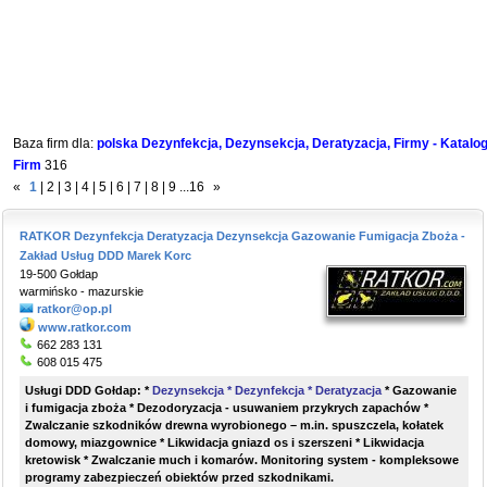
Baza firm dla:
polska Dezynfekcja, Dezynsekcja, Deratyzacja, Firmy - Katalo
Firm
316
«
1
|
2
|
3
|
4
|
5
|
6
|
7
|
8
|
9
...
16
»
RATKOR Dezynfekcja Deratyzacja Dezynsekcja Gazowanie Fumigacja Zboża -
Zakład Usług DDD Marek Korc
19-500 Gołdap
warmińsko - mazurskie
ratkor@op.pl
www.ratkor.com
662 283 131
608 015 475
Usługi DDD Gołdap: *
Dezynsekcja * Dezynfekcja * Deratyzacja
* Gazowanie
i fumigacja zboża * Dezodoryzacja - usuwaniem przykrych zapachów *
Zwalczanie szkodników drewna wyrobionego – m.in. spuszczela, kołatek
domowy, miazgownice * Likwidacja gniazd os i szerszeni * Likwidacja
kretowisk * Zwalczanie much i komarów. Monitoring system - kompleksowe
programy zabezpieczeń obiektów przed szkodnikami.