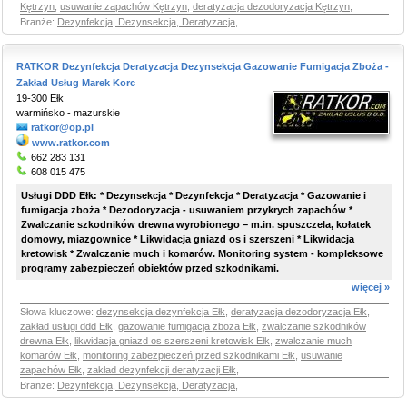
Kętrzyn
,
usuwanie zapachów Kętrzyn
,
deratyzacja dezodoryzacja Kętrzyn
,
Branże:
Dezynfekcja, Dezynsekcja, Deratyzacja
,
RATKOR Dezynfekcja Deratyzacja Dezynsekcja Gazowanie Fumigacja Zboża -
Zakład Usług Marek Korc
19-300 Ełk
warmińsko - mazurskie
ratkor@op.pl
www.ratkor.com
662 283 131
608 015 475
Usługi DDD Ełk: * Dezynsekcja * Dezynfekcja * Deratyzacja * Gazowanie i
fumigacja zboża * Dezodoryzacja - usuwaniem przykrych zapachów *
Zwalczanie szkodników drewna wyrobionego – m.in. spuszczela, kołatek
domowy, miazgownice * Likwidacja gniazd os i szerszeni * Likwidacja
kretowisk * Zwalczanie much i komarów. Monitoring system - kompleksowe
programy zabezpieczeń obiektów przed szkodnikami.
więcej »
Słowa kluczowe:
dezynsekcja dezynfekcja Ełk
,
deratyzacja dezodoryzacja Ełk
,
zakład usługi ddd Ełk
,
gazowanie fumigacja zboża Ełk
,
zwalczanie szkodników
drewna Ełk
,
likwidacja gniazd os szerszeni kretowisk Ełk
,
zwalczanie much
komarów Ełk
,
monitoring zabezpieczeń przed szkodnikami Ełk
,
usuwanie
zapachów Ełk
,
zakład dezynfekcji deratyzacji Ełk
,
Branże:
Dezynfekcja, Dezynsekcja, Deratyzacja
,