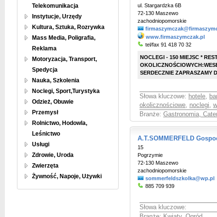
Telekomunikacja
ul. Stargardzka 6B
72-130 Maszewo
Instytucje, Urzędy
zachodniopomorskie
Kultura, Sztuka, Rozrywka
firmaszymczak@firmaszymc
www.firmaszymczak.pl
Mass Media, Poligrafia,
tel/fax 91 418 70 32
Reklama
NOCLEGI - 150 MIEJSC * R
Motoryzacja, Transport,
OKOLICZNOŚCIOWYCH:WESEL
Spedycja
SERDECZNIE ZAPRASZAMY DO
Nauka, Szkolenia
Noclegi, Sport,Turystyka
Słowa kluczowe:
hotele
,
ba
Odzież, Obuwie
okolicznościowe
,
noclegi
,
w
Przemysł
Branże:
Gastronomia, Cate
Rolnictwo, Hodowla,
Leśnictwo
A.T.SOMMERFELD Gospoda
Usługi
15
Zdrowie, Uroda
Pogrzymie
72-130 Maszewo
Zwierzęta
zachodniopomorskie
Żywność, Napoje, Używki
sommerfeldszkolka@wp.pl
885 709 939
Słowa kluczowe:
Branże:
Kwiaty, Ogród
,