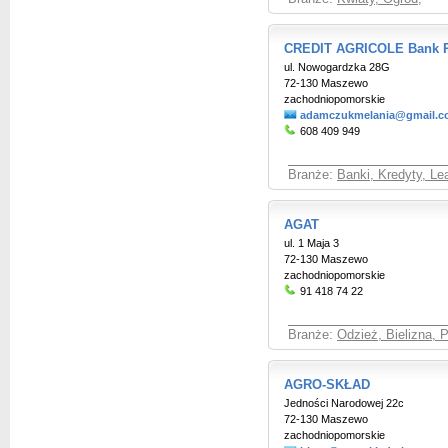
CREDIT AGRICOLE Bank Po
ul. Nowogardzka 28G
72-130 Maszewo
zachodniopomorskie
adamczukmelania@gmail.
608 409 949
Branże:
Banki, Kredyty, Le
AGAT
ul. 1 Maja 3
72-130 Maszewo
zachodniopomorskie
91 418 74 22
Branże:
Odzież, Bielizna, 
AGRO-SKŁAD
Jedności Narodowej 22c
72-130 Maszewo
zachodniopomorskie