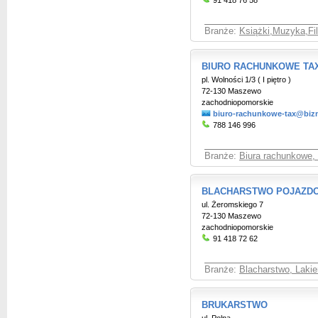
91 418 76 58
Branże:
Książki,Muzyka,Fil
BIURO RACHUNKOWE TA
pl. Wolności 1/3 ( I piętro )
72-130 Maszewo
zachodniopomorskie
biuro-rachunkowe-tax@bizn
788 146 996
Branże:
Biura rachunkowe,
BLACHARSTWO POJAZD
ul. Żeromskiego 7
72-130 Maszewo
zachodniopomorskie
91 418 72 62
Branże:
Blacharstwo, Laki
BRUKARSTWO