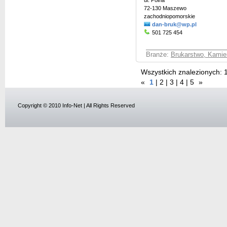
ul. Polna
72-130 Maszewo
zachodniopomorskie
dan-bruk@wp.pl
501 725 454
Branże:
Brukarstwo, Kamie
Wszystkich znalezionych:
«
1
|
2
|
3
|
4
|
5
»
Copyright © 2010 Info-Net | All Rights Reserved