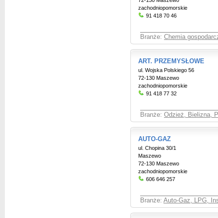
72-130 Maszewo
zachodniopomorskie
91 418 70 46
Branże:
Chemia gospodarcza
ART. PRZEMYSŁOWE
ul. Wojska Polskiego 56
72-130 Maszewo
zachodniopomorskie
91 418 77 32
Branże:
Odzież, Bielizna, 
AUTO-GAZ
ul. Chopina 30/1
Maszewo
72-130 Maszewo
zachodniopomorskie
606 646 257
Branże:
Auto-Gaz, LPG, Ins