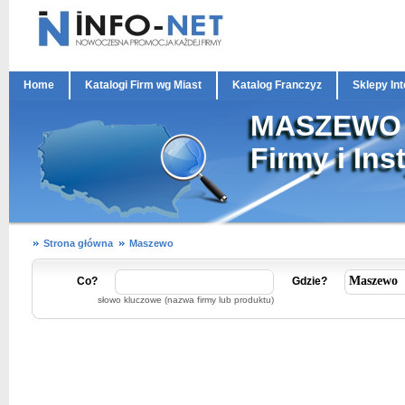
Home
Katalogi Firm wg Miast
Katalog Franczyz
Sklepy In
MASZEWO
Firmy i Ins
Strona główna
Maszewo
Co?
Gdzie?
słowo kluczowe (nazwa firmy lub produktu)