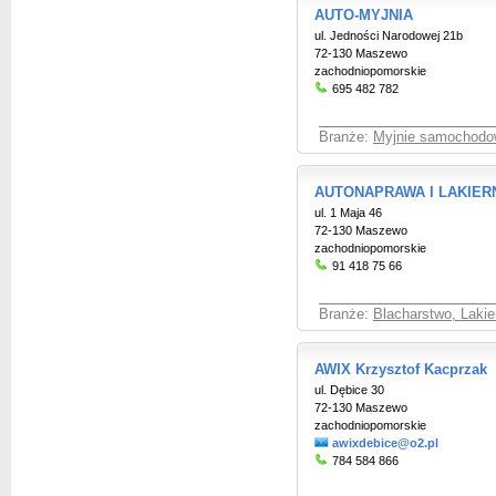
AUTO-MYJNIA
ul. Jedności Narodowej 21b
72-130 Maszewo
zachodniopomorskie
695 482 782
Branże:
Myjnie samochod
AUTONAPRAWA I LAKIER
ul. 1 Maja 46
72-130 Maszewo
zachodniopomorskie
91 418 75 66
Branże:
Blacharstwo, Laki
AWIX Krzysztof Kacprzak
ul. Dębice 30
72-130 Maszewo
zachodniopomorskie
awixdebice@o2.pl
784 584 866