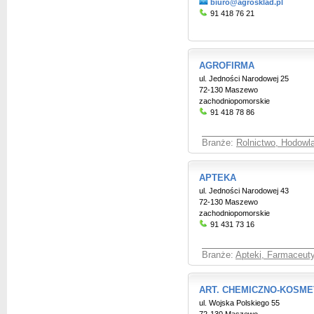
biuro@agrosklad.pl
91 418 76 21
AGROFIRMA
ul. Jedności Narodowej 25
72-130 Maszewo
zachodniopomorskie
91 418 78 86
Branże:
Rolnictwo, Hodowl
APTEKA
ul. Jedności Narodowej 43
72-130 Maszewo
zachodniopomorskie
91 431 73 16
Branże:
Apteki, Farmaceut
ART. CHEMICZNO-KOSM
ul. Wojska Polskiego 55