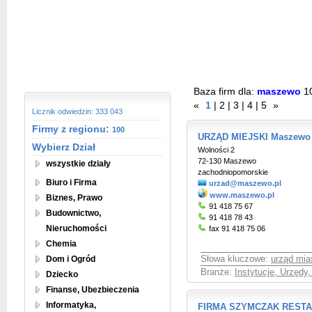
Baza firm dla:
maszewo
1
«
1
|
2
|
3
|
4
|
5
»
Licznik odwiedzin: 333 043
Firmy z regionu:
100
URZĄD MIEJSKI Maszewo
Wybierz Dział
Wolności 2
72-130 Maszewo
wszystkie działy
zachodniopomorskie
Biuro i Firma
urzad@maszewo.pl
www.maszewo.pl
Biznes, Prawo
91 418 75 67
Budownictwo,
91 418 78 43
Nieruchomości
fax 91 418 75 06
Chemia
Dom i Ogród
Słowa kluczowe:
urząd mia
Branże:
Instytucje, Urzędy
Dziecko
Finanse, Ubezbieczenia
Informatyka,
FIRMA SZYMCZAK RESTA