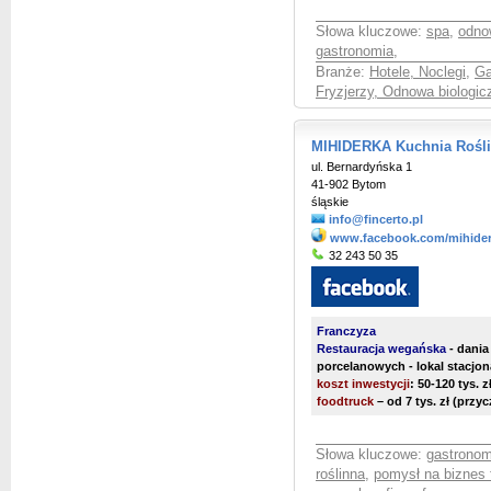
Słowa kluczowe:
spa
,
odno
gastronomia
,
Branże:
Hotele, Noclegi
,
Ga
Fryzjerzy, Odnowa biologic
MIHIDERKA Kuchnia Rośl
ul. Bernardyńska 1
41-902 Bytom
śląskie
info@fincerto.pl
www.facebook.com/mihide
32 243 50 35
Franczyza
Restauracja wegańska
- dania
porcelanowych - lokal stacjon
koszt inwestycji
: 50-120 tys. 
foodtruck
– od 7 tys. zł (prz
Słowa kluczowe:
gastronom
roślinna
,
pomysł na biznes 