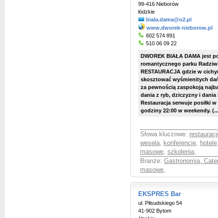
99-416 Nieborów
łódzkie
biala.dama@o2.pl
www.dworek-nieborow.pl
602 574 891
510 06 09 22
DWOREK BIAŁA DAMA jest poł
romantycznego parku Radziwi
RESTAURACJA gdzie w cichym
skosztować wyśmienitych dań 
za pewnością zaspokoją najba
dania z ryb, dziczyzny i dania
Restauracja serwuje posiłki w
godziny 22:00 w weekendy. (...
Słowa kluczowe:
restauracj
wesela
,
konferencje
,
hotele
masowe
,
szkolenia
,
Branże:
Gastronomia, Cate
masowe
,
EKSPRES Bar
ul. Piłsudskiego 54
41-902 Bytom