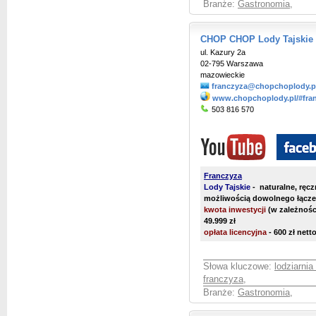
Branże:
Gastronomia
,
CHOP CHOP Lody Tajskie
ul. Kazury 2a
02-795 Warszawa
mazowieckie
franczyza@chopchoplody.p
www.chopchoplody.pl/#fra
503 816 570
Franczyza
Lody Tajskie
- naturalne, ręcz
możliwością dowolnego łącze
kwota inwestycji
(w zależności
49.999 zł
opłata licencyjna
- 600 zł net
Słowa kluczowe:
lodziarnia
franczyza
,
Branże:
Gastronomia
,