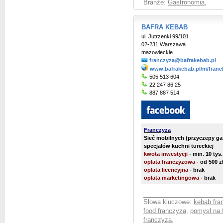
Branże:
Gastronomia
,
BAFRA KEBAB
ul. Jutrzenki 99/101
02-231 Warszawa
mazowieckie
franczyza@bafrakebab.pl
www.bafrakebab.pl/m/franc
505 513 604
22 247 86 25
887 887 514
Franczyza
Sieć mobilnych (przyczepy g
specjałów kuchni tureckiej
kwota inwestycji
- min. 10 tys.
opłata franczyzowa
- od 500 z
opłata licencyjna
- brak
opłata marketingowa
- brak
Słowa kluczowe:
kebab fra
food franczyza
,
pomysł na 
franczyza
,