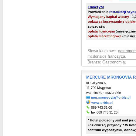
Franczyza
Prowadzenie
restauracji szyb
Wymagany kapitał własny
- 1,
opłata za korzystanie z obiekt
sprzedaży;
opłata licencyjna
(miesięcznie
opłata marketingowa
(miesięc
Słowa kluczowe:
gastronom
mcdonalds franczyza
,
Branże:
Gastronomia
,
MERCURE MRONGOVIA R
ul. Giżycka 6
11-700 Mrągowo
warmińsko - mazurskie
mer.mrongovia@orbis.pl
www.orbis.pl
089 743 31 00
fax 089 743 31 20
* Hotel położony jest nad jez
i dziewiczej przyrody. * W ho
centrum wypoczynku, odnowy bi