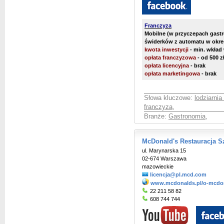
Franczyza
Mobilne (w przyczepach gas
świderków z automatu w okre
kwota inwestycji
- min. wkład 
opłata franczyzowa
- od 500 z
opłata licencyjna
- brak
opłata marketingowa
- brak
Słowa kluczowe:
lodziarnia
franczyza
,
Branże:
Gastronomia
,
McDonald's Restauracja S
ul. Marynarska 15
02-674 Warszawa
mazowieckie
licencja@pl.mcd.com
www.mcdonalds.pl/o-mcdon
22 211 58 82
608 744 744