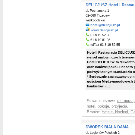
DELICJUSZ Hotel i Restau
ul. Poznańska 1
62-060 Trzebaw
wielkopolskie
hotel@delicjusz.pl
www.delicjusz.pl
61 8 19 52 60
61 8 10 81 08
tel/fax 61 8 19 52 55
Hotel i Restauracja DELICJUS
wśród malowniczych terenów 
Hotel DELICJUSZ to 99 komfor
oraz lodówki pokoi. Ponadto
podwyższonym standardzie o
* Serdecznie zapraszamy do na
gościom Międzynarodowych ta
bankietów. (...)
Słowa kluczowe:
restauracj
hotel
,
pokoje
,
przyjęcia
,
Branże:
Hotele, Noclegi
,
Ga
DWOREK BIAŁA DAMA
ul. Legionów Polskich 2