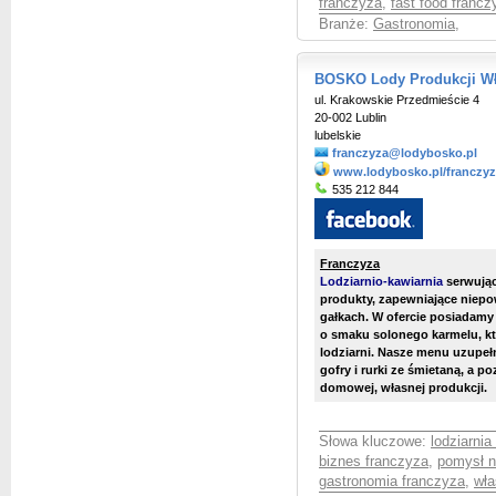
franczyza
,
fast food francz
Branże:
Gastronomia
,
BOSKO Lody Produkcji Wł
ul. Krakowskie Przedmieście 4
20-002 Lublin
lubelskie
franczyza@lodybosko.pl
www.lodybosko.pl/franczy
535 212 844
Franczyza
Lodziarnio-kawiarnia
serwują
produkty, zapewniające niep
gałkach. W ofercie posiadam
o smaku solonego karmelu, kt
lodziarni. Nasze menu uzupeł
gofry i rurki ze śmietaną, a p
domowej, własnej produkcji.
Słowa kluczowe:
lodziarnia
biznes franczyza
,
pomysł n
gastronomia franczyza
,
wła