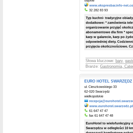
śląskie
www.ekspresbar.info-net.c
32 282 83 93
Typ kuchni- tradycyjne obiad
dodatkowe: * zamówienia telef
organizowanie przyjęć okolicz
abonamentowe dla firm * spec
karp w galarecie, karp po żyd
odpowiedniej diety. Codzienn
przyjęcia okolicznościowe. Czyn
Słowa kluczowe:
bary
,
gast
Branże:
Gastronomia, Cate
EURO HOTEL SWARZĘDZ *
ul. Cieszkowskiego 33
62-020 Swarzędz
wielkopolskie
recepcja@eurohotel.swarze
www.eurohotel.swarzedz.pl
61 647 47 47
fax 61 647 47 48
EuroHotel to wielofunkcyjny 
Swarzędzu w odległości 10 k
dyspozycji komfortowe pokoje