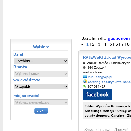
Baza firm dla:
gastronomi
«
1
|
2
|
3
|
4
|
5
|
6
|
7
|
8
Wybierz
Dział
RAJEWSKI Zakład Wyrobów
ul. Zaułek Ramów Sukienniczych
Branża
64-360 Zbąszyń
wielkopolskie
mini-bar@wp.pl
województwo
catering-zbaszyn.info-net.
697 964 417
miejscowość
Zakład Wyrobów Kulinarnych:
wszelkiego rodzaju * Usługi 
obiady domowe. Catering - Zb
Słowa kluczowe:
Zbąszyń u