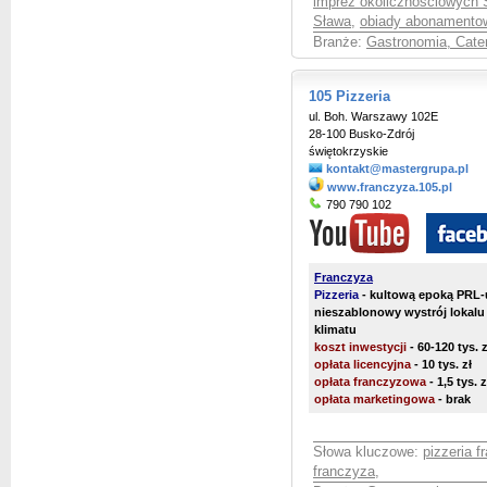
imprez okolicznościowych 
Sława
,
obiady abonamento
Branże:
Gastronomia, Cate
105 Pizzeria
ul. Boh. Warszawy 102E
28-100 Busko-Zdrój
świętokrzyskie
kontakt@mastergrupa.pl
www.franczyza.105.pl
790 790 102
Franczyza
Pizzeria
- kultową epoką PRL-
nieszablonowy wystrój lokal
klimatu
koszt inwestycji
- 60-120 tys. z
opłata licencyjna
- 10 tys. zł
opłata franczyzowa
- 1,5 tys. 
opłata marketingowa
- brak
Słowa kluczowe:
pizzeria f
franczyza
,