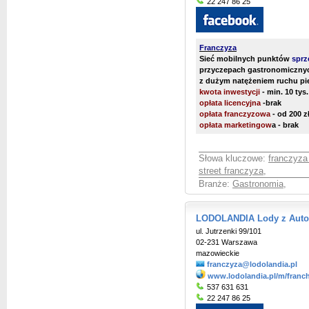
22 247 86 25
Franczyza
Sieć mobilnych punktów
sprz
przyczepach gastronomicznych
z dużym natężeniem ruchu pi
kwota inwestycji
- min. 10 tys.
opłata licencyjna
-brak
opłata franczyzowa
- od 200 z
opłata marketingow
a - brak
Słowa kluczowe:
franczyza
street franczyza
,
Branże:
Gastronomia
,
LODOLANDIA Lody z Aut
ul. Jutrzenki 99/101
02-231 Warszawa
mazowieckie
franczyza@lodolandia.pl
www.lodolandia.pl/m/franc
537 631 631
22 247 86 25