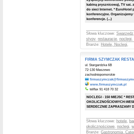
kabiną prysznicową), TV sat. 
do sieci Internet. * EuroHotel
konferencyjne. Organizujemy w
konferencje. (...)
Słowa kluczowe:
Swarzędz
stypy
,
restauracje
,
noclegi
,
Branże:
Hotele, Noclegi
,
FIRMA SZYMCZAK RESTA
ul. Stargardzka 6B
72-130 Maszewo
zachodniopomorskie
firmaszymczak@firmaszymc
www.firmaszymczak.pl
tel/fax 91 418 70 32
NOCLEGI - 150 MIEJSC * R
OKOLICZNOŚCIOWYCH:WESEL
SERDECZNIE ZAPRASZAMY DO
Słowa kluczowe:
hotele
,
ba
okolicznościowe
,
noclegi
,
w
Branże:
Gastronomia, Cate