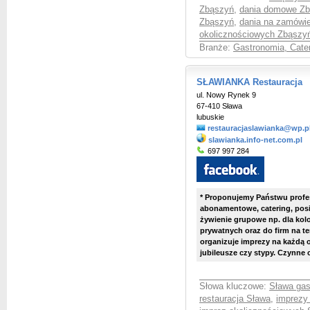
Zbąszyń
,
dania domowe Z
Zbąszyń
,
dania na zamówi
okolicznościowych Zbąszy
Branże:
Gastronomia, Cate
SŁAWIANKA Restauracja
ul. Nowy Rynek 9
67-410 Sława
lubuskie
restauracjaslawianka@wp.p
slawianka.info-net.com.pl
697 997 284
* Proponujemy Państwu profe
abonamentowe, catering, posi
żywienie grupowe np. dla kolo
prywatnych oraz do firm na ter
organizuje imprezy na każdą 
jubileusze czy stypy. Czynne 
Słowa kluczowe:
Sława gas
restauracja Sława
,
imprezy