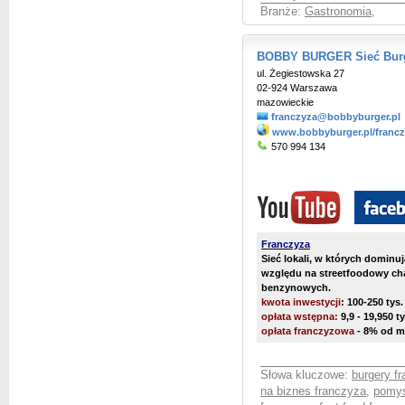
Branże:
Gastronomia
,
BOBBY BURGER Sieć Bur
ul. Żegiestowska 27
02-924 Warszawa
mazowieckie
franczyza@bobbyburger.pl
www.bobbyburger.pl/franc
570 994 134
Franczyza
Sieć lokali, w których domi
względu na streetfoodowy char
benzynowych.
kwota inwestycji
: 100-250 tys
opłata wstępna:
9,9 - 19,950 t
opłata franczyzowa
- 8% od m
Słowa kluczowe:
burgery f
na biznes franczyza
,
pomys