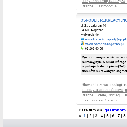
pomysł na firmę franczyza
,
Branże:
Gastronomia
,
OŚRODEK REKREACYJN
ul. Za Jeziorem 40
64-610 Rogoźno
wielkopolskie
osrodek_rekre.sport@op.pl
www.osrodek-rogozno.pl
67 261 83 66
Dysponujemy szeroko rozwini
rekreacyjnym w skład którego
w pokojach dwu i pięcio(2+3
domków murowanych segmentow
Słowa kluczowe:
noclegi
,
r
imprezy okolicznościowe
,
g
Branże:
Hotele, Noclegi
,
Tu
Gastronomia, Catering
,
Baza firm dla:
gastronomi
«
1
|
2
|
3
|
4
|
5
|
6
|
7
|
8