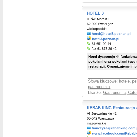
HOTEL 3
ul. św. Marcin 1
62-020 Swarzędz
wielkopolskie
hotel@hotel3.poznan.pl
hotel3.poznan.pl
61 651 02 44
fax 61 817 26 42
Hotel dysponuje 44 funkcjona
pokojami oraz pokojami typu 
restauracji. Organizujemy impr
Słowa kluczowe:
hotele
,
pe
gastronomia
,
Branże:
Gastronomia, Cate
KEBAB KING Restauracja 
Al. Jerozolimskie 42
00-042 Warszawa
mazowieckie
franczyza@kebabking.com.
www.facebook.com/KebabK