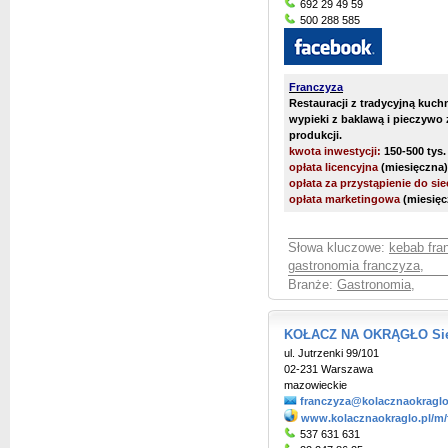
692 29 49 59
500 288 585
Franczyza
Restauracji z tradycyjną kuchn
wypieki z baklawą i pieczywo 
produkcji.
kwota inwestycji:
150-500 tys.
opłata licencyjna
(miesięczna)
opłata za przystąpienie do sie
opłata marketingowa
(miesięc
Słowa kluczowe:
kebab fra
gastronomia franczyza
,
Branże:
Gastronomia
,
KOŁACZ NA OKRĄGŁO Sieć
ul. Jutrzenki 99/101
02-231 Warszawa
mazowieckie
franczyza@kolacznaokraglo
www.kolacznaokraglo.pl/m/
537 631 631