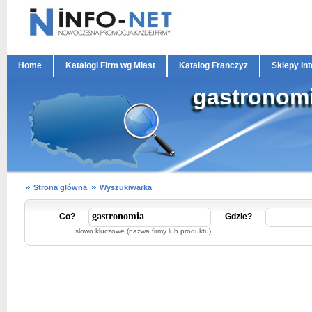
Home
Katalogi Firm wg Miast
Katalog Franczyz
Sklepy In
gastronom
Strona główna
Wyszukiwarka
Co?
Gdzie?
słowo kluczowe (nazwa firmy lub produktu)