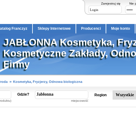
Zarejestruj się
Nie 
atalog Franczyz
Sklepy Internetowe
Producenci
Moje konto
JABŁONNA Kosmetyka, Fryzj
Kosmetyczne Zakłady, Odno
Firmy
Uroda
Kosmetyka, Fryzjerzy, Odnowa biologiczna
Gdzie?
Region
roduktu)
miejscowość