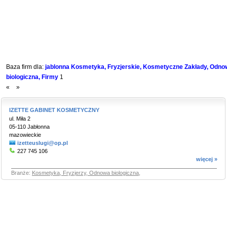
Baza firm dla:
jablonna Kosmetyka, Fryzjerskie, Kosmetyczne Zakłady, Odno
biologiczna, Firmy
1
«
»
IZETTE GABINET KOSMETYCZNY
ul. Miła 2
05-110 Jabłonna
mazowieckie
izetteuslugi@op.pl
227 745 106
więcej »
Branże:
Kosmetyka, Fryzjerzy, Odnowa biologiczna
,