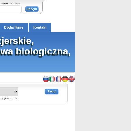
pamiętam hasła
Dodaj firmę
Kontakt
erskie,
wa biologiczna,
województwo