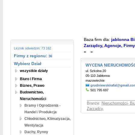
Baza firm dla:
jablonna Bi
Zarządcy, Agencje, Firmy
Licznik odwiedzin: 73 162
«
»
Firmy z regionu:
36
Wybierz Dział
WYCENA NIERUCHOMOŚC
wszystkie działy
ul. Szkolna 20
05-110 Jabłonna
Biuro i Firma
mazowieckie
Biznes, Prawo
grudniewskirafal@gmail.c
501 795 697
Budownictwo,
Nieruchomości
Branże:
Nieruchomości- Bi
Bramy i Ogrodzenia -
Zarządcy
,
Handel / Produkcja
Chłodnictwo, Klimatyzacja,
Wentylacja
Dachy, Rynny