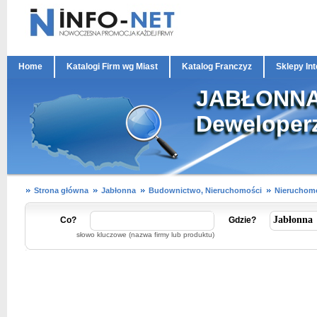
Home
Katalogi Firm wg Miast
Katalog Franczyz
Sklepy In
JABŁONNA 
Deweloperz
Strona główna
Jabłonna
Budownictwo, Nieruchomości
Nieruchomo
Co?
Gdzie?
słowo kluczowe (nazwa firmy lub produktu)