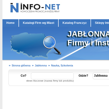
Home
Katalogi Firm wg Miast
Katalog Franczyz
Sklepy In
JABŁONN
Firmy i Ins
Strona główna
Jabłonna
Nauka, Szkolenia
Co?
Gdzie?
słowo kluczowe (nazwa firmy lub produktu)