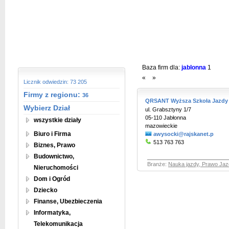
Baza firm dla:
jablonna
1
«
»
Licznik odwiedzin: 73 205
Firmy z regionu:
36
QRSANT Wyższa Szkoła Jazdy
Wybierz Dział
ul. Grabsztyny 1/7
05-110 Jabłonna
wszystkie działy
mazowieckie
Biuro i Firma
awysocki@rajskanet.p
513 763 763
Biznes, Prawo
Budownictwo,
Branże:
Nauka jazdy, Prawo Jaz
Nieruchomości
Dom i Ogród
Dziecko
Finanse, Ubezbieczenia
Informatyka,
Telekomunikacja