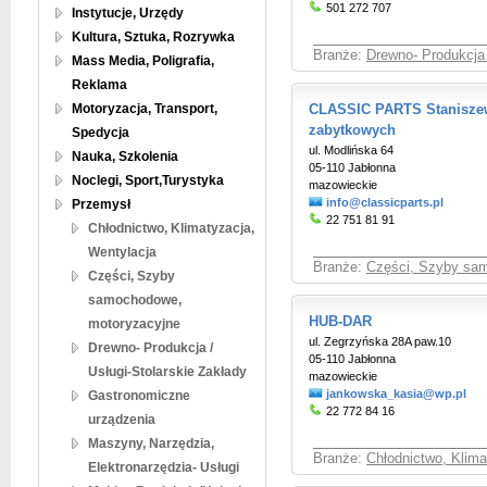
501 272 707
Instytucje, Urzędy
Kultura, Sztuka, Rozrywka
Branże:
Drewno- Produkcja 
Mass Media, Poligrafia,
Reklama
Motoryzacja, Transport,
CLASSIC PARTS Stanisze
zabytkowych
Spedycja
ul. Modlińska 64
Nauka, Szkolenia
05-110 Jabłonna
Noclegi, Sport,Turystyka
mazowieckie
info@classicparts.pl
Przemysł
22 751 81 91
Chłodnictwo, Klimatyzacja,
Wentylacja
Branże:
Części, Szyby sa
Części, Szyby
samochodowe,
HUB-DAR
motoryzacyjne
ul. Zegrzyńska 28A paw.10
Drewno- Produkcja /
05-110 Jabłonna
Usługi-Stolarskie Zakłady
mazowieckie
jankowska_kasia@wp.pl
Gastronomiczne
22 772 84 16
urządzenia
Maszyny, Narzędzia,
Branże:
Chłodnictwo, Klima
Elektronarzędzia- Usługi