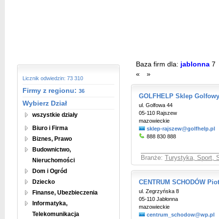
Baza firm dla:
jablonna
7
«
»
Licznik odwiedzin: 73 310
Firmy z regionu:
36
GOLFHELP Sklep Golfow
Wybierz Dział
ul. Golfowa 44
05-110 Rajszew
wszystkie działy
mazowieckie
Biuro i Firma
sklep-rajszew@golfhelp.pl
888 830 888
Biznes, Prawo
Budownictwo,
Branże:
Turystyka, Sport, 
Nieruchomości
Dom i Ogród
Dziecko
CENTRUM SCHODÓW Piotr 
ul. Zegrzyńska 8
Finanse, Ubezbieczenia
05-110 Jabłonna
Informatyka,
mazowieckie
Telekomunikacja
centrum_schodow@wp.pl