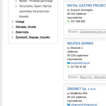
Meble - Produkcja/Usługi
INSTAL GASTRO PROJEC
Turystyka, Sport, Sprzęt
ul. Szarych Szeregów
sportowy, turystyczny-
05-110 Jabłonna
Handel
mazowieckie
227 666 682
Usługi
Zdrowie, Uroda
Branże:
Gastronomiczne ur
Zwierzęta
Żywność, Napoje, Używki
WOJTEX-SERWIS
ul. Skwerak 1
Jabłonna
05-120 Legionowo
mazowieckie
wojtex9@op.pl
22 782 41 88
Branże:
Maszyny, Narzędzia
ZBIGMET Sp. z o.o.
ul. Modlińska 35A
05-110 Jabłonna
mazowieckie
zbigmet@zbigmet.pl