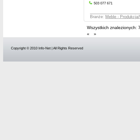
503 077 671
Branże:
Meble - Produkcja/
Wszystkich znalezionych:
«
»
Copyright © 2010 Info-Net | All Rights Reserved