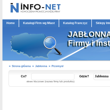
Home
Katalogi Firm wg Miast
Katalog Franczyz
Sklepy In
JABŁONN
Firmy i Ins
Strona główna
Jabłonna
Przemysł
Co?
Gdzie?
słowo kluczowe (nazwa firmy lub produktu)