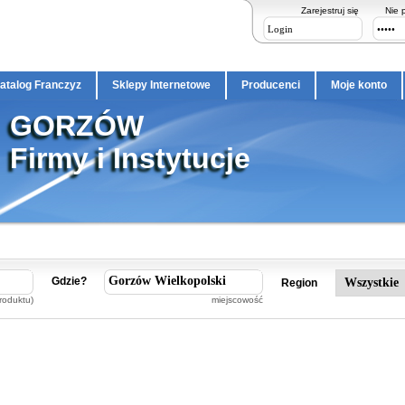
Zarejestruj się
Nie 
atalog Franczyz
Sklepy Internetowe
Producenci
Moje konto
GORZÓW
Firmy i Instytucje
Gdzie?
Region
roduktu)
miejscowość