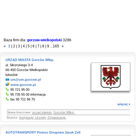
Baza firm dla:
gorzow-wielkopolski
3286
«
1
|
2
|
3
|
4
|
5
|
6
|
7
|
8
|
9
...
165
»
URZĄD MIASTA Gorzów Wlkp.
ul. Sikorskiego 3-4
66-400 Gorzów Wielkopolski
lubuskie
um@um.gorzow.pl
www.gorzow.pl
95 721 95 00
95 735 55 00 informacja
fax 95 721 96 70
więcej »
Słowa kluczowe:
urząd miejski
,
Gorzów Wlkp.
,
Branże:
Instytucje, Urzędy, Organizacje
,
AUTOTRANSPORT Pomoc Drogowa Jacek Zell