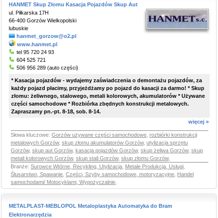
HANMET Skup Złomu Kasacja Pojazdów Skup Aut
ul. Piłkarska 17H
66-400 Gorzów Wielkopolski
lubuskie
hanmet_gorzow@o2.pl
www.hanmet.pl
tel 95 720 24 93
604 525 721
506 956 289 (auto części)
* Kasacja pojazdów - wydajemy zaświadczenia o demontażu pojazdów, za
każdy pojazd płacimy, przyjeżdżamy po pojazd do kasacji za darmo! * Skup
złomu: żeliwnego, stalowego, metali kolorowych, akumulatorów * Używane
części samochodowe * Rozbiórka zbędnych konstrukcji metalowych.
Zapraszamy pn.-pt. 8-18, sob. 8-14.
więcej »
Słowa kluczowe:
Gorzów używane części samochodowe
,
rozbiórki konstrukcji
metalowych Gorzów
,
skup złomu akumulatorów Gorzów
,
utylizacja sprzętu
Gorzów
,
skup aut Gorzów
,
kasacja pojazdów Gorzów
,
skup żeliwa Gorzów
,
skup
metali kolorowych Gorzów
,
skup stali Gorzów
,
skup złomu Gorzów
,
Branże:
Surowce Wtórne, Recykling, Utylizacja
,
Metale Produkcja, Usługi,
Ślusarstwo, Spawanie
,
Części, Szyby samochodowe, motoryzacyjne
,
Handel
samochodami/ Motocyklami, Wypożyczalnie
,
METALPLAST-MEBLOPOL Metaloplastyka Automatyka do Bram
Elektronarzędzia