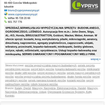
66-400 Gorzów Wielkopolski
lubuskie
biuro@cyprysmaszyny.pl
www.cyprysmaszyny.pl
tel/fax 95 728 20 66
601 757 776
SPRZEDAŻ,SERWIS,USŁUGI WYPOŻYCZALNIA SPRZĘTU BUDOWLANEGO,
OGRODNICZEGO, LEŚNEGO. Autoryzacja firm m.in.:
John Deere, Stiga,
AL.-KO, Honda, BRIGGS&STRATTON, Goldoni, Wacker, Weber, Amman. W
ofercie sprzęt: kosiarki, kosy, wertykulatory, pilarki, mikrociągniki, aeratory,
dmuchawy, nagrzewnice, agregaty prądotwórcze, zagęszczarki, ubijaki,
wibratory, przecinarki, koparko-ładowarki, minikoparki, świdry glebowe,
nożyce, rębaki, odśnieżarki, opryskiwacze. Usługi koparko-ładowarką oraz
minikoparką. SERWIS GWARANCYJNY I POGWARANCYJNY WIELU FIRM.
więcej »
Słowa kluczowe:
gorzów wypożyczalnia maszyn budowlanych
,
serwis sprzętu
ogrodniczego gorzow
,
sprzęt leśny gorzów
,
koparko-ładowarki gorzów
,
minikoparki
gorzów
,
dealer stihl gorzów
,
sprzęt grzewczy gorzów
,
serwis maszyn ogrodniczych
gorzów
,
gorzów wypożyczalnia sprzętu budowlanego
,
dealer honda gorzów
,
sprzęt
ogrodniczy gorzów
,
serwis naprawa kosiarek gorzów
,
kosiarki gorzów
,
sprzęt
nadmuchowy gorzów
,
roboty koszące gorzów
,
Branże:
Kwiaty, Ogród
,
Maszyny, Narzędzia, Elektronarzędzia- Handel
,
Maszyny,
Narzędzia, Elektronarzędzia- Usługi
,
Ogrzewanie,Grzewcze Systemy, Kotły,
Kominki
,