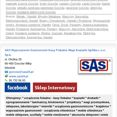
materiały ścierne Gorzów
,
śruby Gorzów
,
zawiasy Gorzów
,
zamki Gorzów
,
klamki
Gorzów
,
wkładki zamkowe patentowe Gorzów
,
gwoździe Gorzów
,
elektryka
Gorzów
,
instalacje elektryczne Gorzów
,
Branże:
Metale - Handel, Wyroby Metalowe
,
Maszyny, Narzędzia,
Elektronarzędzia- Handel
,
Bramy i Ogrodzenia - Handel / Produkcja
,
Wyposażenie
wnętrz, Armatura sanitarna- Handel
,
Okna, Drzwi, Parapety, Stolarka budowlana-
Handel, Produkcja
,
Automatyka, Pomiary
,
Maszyny, Narzędzia, Elektronarzędzia-
Usługi
,
Instalacje sanitarne, Wodne, Gazowe, Kanalizacyjne
,
Elektryka,
Elektrotechnika, Energetyka- Handel
,
SAS Wyposażenie Gastronomii Kasy Fiskalne Wagi Kopiarki Spółka z o.o.
Sp.k.
ul. Okólna 29
66-400 Gorzów Wlkp
lubuskie
gorzow@sas24.pl
www.sas24.pl
95 732 06 93
Oferujemy: * urządzenia fiskalne - kasy fiskalne * kopiarki * drukarki *
oprogramowanie * laminatory, bindownice * projektory * wagi przemysłowe,
sklepowe, labolatoryjne * mierniki * urządzenia gastronomiczne * krajalnice *
wyposażenie gastronomii - urządzenia chłodnicze * meble chłodnicze *
meble sklepowe, szuflady * meble nierdzewne * akcesoria sklepowe i wiele