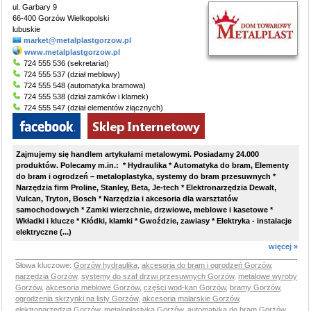
ul. Garbary 9
66-400 Gorzów Wielkopolski
lubuskie
market@metalplastgorzow.pl
www.metalplastgorzow.pl
724 555 536 (sekretariat)
724 555 537 (dział meblowy)
724 555 548 (automatyka bramowa)
724 555 538 (dział zamków i klamek)
724 555 547 (dział elementów złącznych)
Zajmujemy się handlem artykułami metalowymi. Posiadamy 24.000
produktów. Polecamy m.in.: * Hydraulika * Automatyka do bram, Elementy
do bram i ogrodzeń – metaloplastyka, systemy do bram przesuwnych *
Narzędzia firm Proline, Stanley, Beta, Je-tech * Elektronarzędzia Dewalt,
Vulcan, Tryton, Bosch * Narzędzia i akcesoria dla warsztatów
samochodowych * Zamki wierzchnie, drzwiowe, meblowe i kasetowe *
Wkładki i klucze * Kłódki, klamki * Gwoździe, zawiasy * Elektryka - instalacje
elektryczne (...)
więcej »
Słowa kluczowe:
Gorzów hydraulika
,
akcesoria do bram i ogrodzeń Gorzów
,
narzędzia Gorzów
,
systemy do szaf drzwi przesuwnych Gorzów
,
metalowe wyroby
Gorzów
,
akcesoria meblowe Gorzów
,
części wod-kan Gorzów
,
bramy Gorzów
,
ogrodzenia skrzynki na listy Gorzów
,
akcesoria malarskie Gorzów
,
elektronarzędzia Gorzów
,
metaloplastyka Gorzów
,
automatyka do bram Gorzów
,