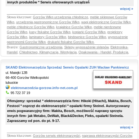
innych produktów * Serwis oferowanych urządzeń
więcej »
Słowa kluczowe:
Gorzów Wlkp urządzenia chłodnicze
,
meble sklepowe Gorzów
Wlkp
,
urządzenia gastronomiczne Gorzów Wlkp
,
wagi elektroniczne Gorzów Wlkp
,
meble chłodnicze Gorzów Wlkp
,
krajalnice Gorzów Wlkp
,
meble nierdzewne
Gorzów Wlkp
,
kasy fiskalne Gorzów Wlkp
,
kopiarki Gorzów Wlkp
,
projektory
Gorzów Wlkp
,
laminatory Gorzów Wlkp
,
bindownice Gorzów Wlkp
,
wyposażenie
gastronomii Gorzów Wlkp
,
drukarki fiskalne Gorzów Wlkp
,
Branże:
Gastronomiczne urządzenia
,
Sklepy-wyposażenie sklepów
,
Elektronika-
Handel
,
Chłodnictwo, Klimatyzacja, Wentylacja
,
Opakowania - Handel, Produkcja
,
SKAND Elektronarzędzia Sprzedaż Serwis Opalarki ZUH Wacław Pankiewicz
ul. Matejki 12B
66-400 Gorzów Wielkopolski
lubuskie
elektronarzedzia-gorzow.info-net.com.pl
95 722 37 19
Oferujemy: sprzedaż * elektronarzędzia firm: Hikoki (Hitachi), Makita, Bosch,
Festool * osprzęt do elektronarzędzi * opalarki firmy Steinel. Autoryzowany
erwis pogwarancyjny firm: Makita, Bosch, możliwość naprawy sprzętu
innych firm- jak Metabo, DeWalt, Black&Decker, Fleks, opalarki Steinela.
Zapraszamy od pon. do pt. 9-17.
więcej »
Słowa kluczowe:
Gorzów serwis elektronarzędzi
,
naprawa elektronarzędzi Gorzów
,