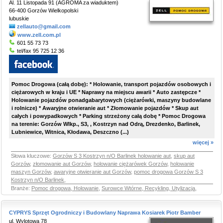
Al. 11 Listopada 91 (AGROMA za wiaduktem)
66-400 Gorzów Wielkopolski
lubuskie
zellauto@gmail.com
www.zell.com.pl
601 55 73 73
tel/fax 95 725 12 36
Pomoc Drogowa (całą dobę): * Holowanie, transport pojazdów osobowych i
ciężarowych w kraju i UE * Naprawy na miejscu awarii * Auto zastępcze *
Holowanie pojazdów ponadgabarytowych (ciężarówki, maszyny budowlane
i rolnicze) * Awaryjne otwieranie aut * Złomowanie pojazdów * Skup aut
całych i powypadkowych * Parking strzeżony całą dobę * Pomoc Drogowa
na terenie: Gorzów Wlkp., S3, , Kostrzyn nad Odrą, Drezdenko, Barlinek,
Lubniewice, Witnica, Kłodawa, Deszczno (...)
więcej »
Słowa kluczowe:
Gorzów S 3 Kostrzyn n/O Barlinek holowanie aut
,
skup aut
Gorzów
,
złomowanie aut Gorzów
,
holowanie ciężarówek Gorzów
,
holowanie
maszyn Gorzów
,
awaryjne otwieranie aut Gorzów
,
pomoc drogowa Gorzów S 3
Kostrzyn n/O Barlinek
,
Branże:
Pomoc drogowa, Holowanie
,
Surowce Wtórne, Recykling, Utylizacja
,
CYPRYS Sprzęt Ogrodniczy i Budowlany Naprawa Kosiarek Piotr Bamber
ul. Wylotowa 78