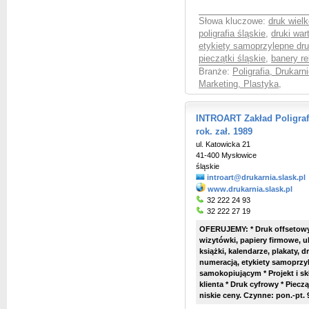
Słowa kluczowe:
druk wiel
poligrafia śląskie
,
druki war
etykiety samoprzylepne dru
pieczątki śląskie
,
banery r
Branże:
Poligrafia, Drukarni
Marketing, Plastyka
,
INTROART Zakład Poligrafii
rok. zał. 1989
ul. Katowicka 21
41-400 Mysłowice
śląskie
introart@drukarnia.slask.pl
www.drukarnia.slask.pl
32 222 24 93
32 222 27 19
OFERUJEMY: * Druk offsetowy
wizytówki, papiery firmowe, ul
książki, kalendarze, plakaty, 
numeracją, etykiety samoprzyl
samokopiującym * Projekt i s
klienta * Druk cyfrowy * Pieczą
niskie ceny. Czynne: pon.-pt. 