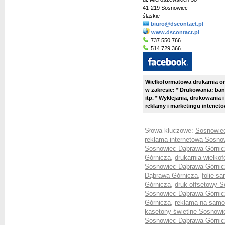
41-219 Sosnowiec
śląskie
biuro@dscontact.pl
www.dscontact.pl
737 550 766
514 729 366
Wielkoformatowa drukarnia or
w zakresie: * Drukowania: ban
itp. * Wyklejania, drukowani
reklamy i marketingu intenetow
Słowa kluczowe:
Sosnowiec
reklama internetowa Sosno
Sosnowiec Dąbrawa Górnic
Górnicza
,
drukarnia wielk
Sosnowiec Dąbrawa Górnic
Dąbrawa Górnicza
,
folie s
Górnicza
,
druk offsetowy 
Sosnowiec Dąbrawa Górnic
Górnicza
,
reklama na samo
kasetony świetlne Sosnowi
Sosnowiec Dąbrawa Górnic