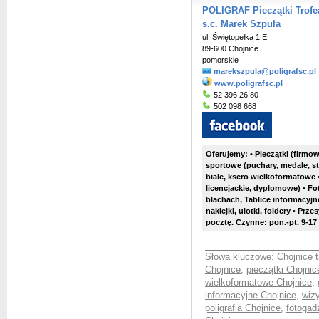
POLIGRAF Pieczątki Trofea
s.c. Marek Szpuła
ul. Świętopełka 1 E
89-600 Chojnice
pomorskie
marekszpula@poligrafsc.pl
www.poligrafsc.pl
52 396 26 80
502 098 668
Oferujemy: • Pieczątki (firmo
sportowe (puchary, medale, sta
białe, ksero wielkoformatowe 
licencjackie, dyplomowe) • Fo
blachach, Tablice informacyjne
naklejki, ulotki, foldery • Pr
pocztę. Czynne: pon.-pt. 9-17 (
Słowa kluczowe:
Chojnice 
Chojnice
,
pieczątki Chojnic
wielkoformatowe Chojnice
,
informacyjne Chojnice
,
wiz
poligrafia Chojnice
,
fotogad