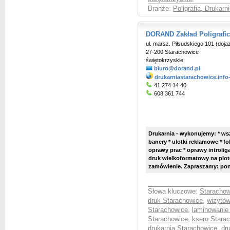
Branże:
Poligrafia, Drukarni
DORAND Zakład Poligrafi
ul. marsz. Piłsudskiego 101 (doj
27-200 Starachowice
świętokrzyskie
biuro@dorand.pl
drukarniastarachowice.info
41 274 14 40
608 361 744
Drukarnia - wykonujemy: * wsze
banery * ulotki reklamowe * fo
oprawy prac * oprawy introliga
druk wielkoformatowy na plote
zamówienie. Zapraszamy: pon.-
Słowa kluczowe:
Starachow
druk Starachowice
,
wizytów
Starachowice
,
laminowanie
Starachowice
,
ksero Stara
drukarnia Starachowice
,
dr