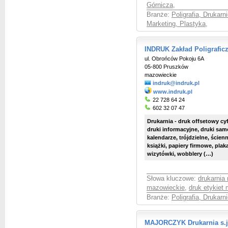
Górnicza
,
Branże:
Poligrafia, Drukarni
Marketing, Plastyka
,
INDRUK Zakład Poligrafic
ul. Obrońców Pokoju 6A
05-800 Pruszków
mazowieckie
indruk@indruk.pl
www.indruk.pl
22 728 64 24
602 32 07 47
Drukarnia - druk offsetowy cy
druki informacyjne, druki samok
kalendarze, trójdzielne, ścien
książki, papiery firmowe, plak
wizytówki, wobblery (…)
Słowa kluczowe:
drukarnia
mazowieckie
,
druk etykiet
Branże:
Poligrafia, Drukarni
MAJORCZYK Drukarnia s.j