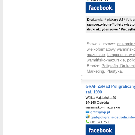
Drukarnia: * plakaty A2 * folder
samoprzylepne * bilety wizyto
druki akcydensowe * Pieczątk
Słowa kluczowe:
drukarnia
wielkoformatowy warmińsk
mazurskie
,
tampondruk wa
warmińsko-mazurskie
,
poli
Branże:
Poligrafia, Drukarni
Marketing, Plastyka
,
GRAF Zakład Poligraficzny 
zał. 1990
Wólka Majdańska 20
14-140 Ostróda
warmińsko - mazurskie
graf8@op.pl
graf-poligrafia-ostroda.info
601 671 750