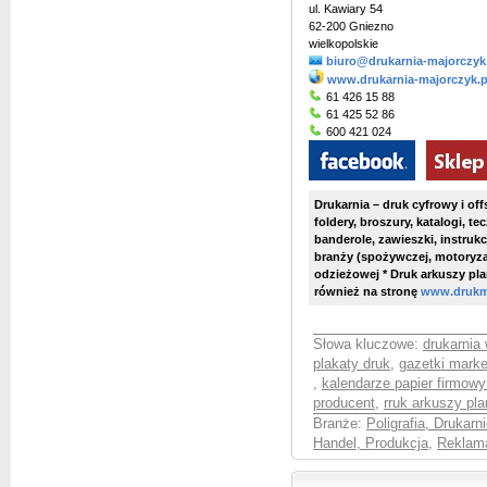
ul. Kawiary 54
62-200 Gniezno
wielkopolskie
biuro@drukarnia-majorczyk
www.drukarnia-majorczyk.p
61 426 15 88
61 425 52 86
600 421 024
Drukarnia – druk cyfrowy i off
foldery, broszury, katalogi, te
banderole, zawieszki, instruk
branży (spożywczej, motoryza
odzieżowej * Druk arkuszy p
również na stronę
www.drukma
Słowa kluczowe:
drukarnia 
plakaty druk
,
gazetki mark
,
kalendarze papier firmow
producent
,
rruk arkuszy pl
Branże:
Poligrafia, Drukarni
Handel, Produkcja
,
Reklama