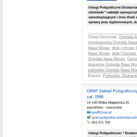
Usługi Poligraficzne Drukarnia 
ofertówki * naklejki samoprzyl
samokopiującym i inne druki
oprawy prac dyplomowych, dz
Słowa kluczowe:
Ostróda Ił
introligatornia Ostróda Iła
Iława Morąg
,
druk cyfrowy 
Iława Morąg
,
druki Ostróda
Ostróda Iława Morąg
,
Ostr
drukarnia Ostróda Iława Mo
poligrafia Ostróda Iława Mo
Branże:
Poligrafia, Drukarni
GRAF Zakład Poligraficzny 
zał. 1990
14-140 Wólka Majdańska 20
warmińsko - mazurskie
graf8@op.pl
graf-poligrafia-milomlyn.in
601 671 750
Usługi Poligraficzne: * Drukarn