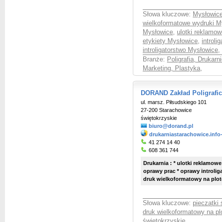
Słowa kluczowe:
Mysłowice
wielkoformatowe wydruki M
Mysłowice
,
ulotki reklamo
etykiety Mysłowice
,
introli
introligatorstwo Mysłowice
,
Branże:
Poligrafia, Drukarni
Marketing, Plastyka
,
DORAND Zakład Poligrafic
ul. marsz. Piłsudskiego 101
27-200 Starachowice
świętokrzyskie
biuro@dorand.pl
drukarniastarachowice.info
41 274 14 40
608 361 744
Drukarnia : * ulotki reklamowe 
oprawy prac * oprawy introliga
druk wielkoformatowy na ploterz
Słowa kluczowe:
pieczątki
druk wielkoformatowy na pl
świętokrzyskie
,