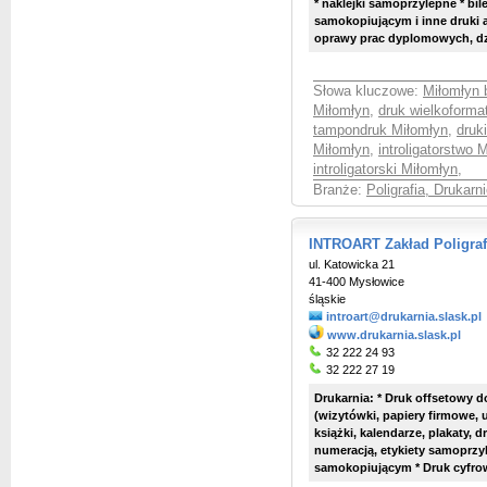
* naklejki samoprzylepne * bil
samokopiującym i inne druki ak
oprawy prac dyplomowych, dz
Słowa kluczowe:
Miłomłyn 
Miłomłyn
,
druk wielkoforma
tampondruk Miłomłyn
,
druk
Miłomłyn
,
introligatorstwo 
introligatorski Miłomłyn
,
Branże:
Poligrafia, Drukarni
INTROART Zakład Poligrafi
ul. Katowicka 21
41-400 Mysłowice
śląskie
introart@drukarnia.slask.pl
www.drukarnia.slask.pl
32 222 24 93
32 222 27 19
Drukarnia: * Druk offsetowy 
(wizytówki, papiery firmowe, u
książki, kalendarze, plakaty, 
numeracją, etykiety samoprzyl
samokopiującym * Druk cyfrowy