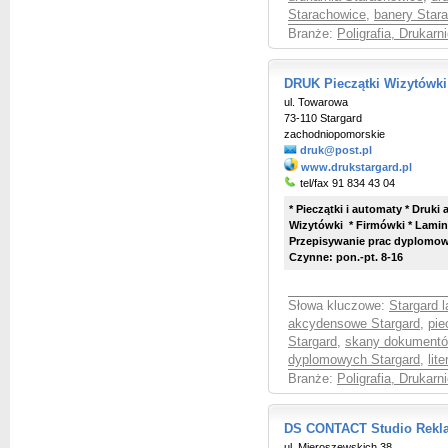
Starachowice
,
banery Star
Branże:
Poligrafia, Drukarni
DRUK Pieczątki Wizytówki
ul. Towarowa
73-110 Stargard
zachodniopomorskie
druk@post.pl
www.drukstargard.pl
tel/fax 91 834 43 04
* Pieczątki i automaty * Druk
Wizytówki * Firmówki * Lami
Przepisywanie prac dyplomowy
Czynne: pon.-pt. 8-16
Słowa kluczowe:
Stargard 
akcydensowe Stargard
,
pie
Stargard
,
skany dokumentó
dyplomowych Stargard
,
lit
Branże:
Poligrafia, Drukarni
DS CONTACT Studio Rekla
ul. Mieroszewskich 38