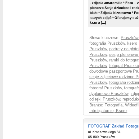
- zdjęcia amatorskie * Foto – 
plenerze Sesje dziecięce i rodz
białe * Zdjęcia biznesowe *
Por
starych zdjęć * Oferujemy du
ksero
(...)
Słowa kluczowe:
Pruszków 
fotografia Pruszków
,
ksero
Pruszków
,
portrety na płót
Pruszków
,
sesje plenerowe
Pruszków
,
ramki do fotogra
Pruszków
,
fotograf Pruszk
dowodowe paszportowe Pr
sesje zdjęciowe rodzinne 
Pruszków
,
fotografia rodz
fotograf Pruszków
,
fotogra
dyplomowe Pruszków
,
zdję
od ręki Pruszków
,
reproduk
Branże:
Fotografia, Wideof
Introligatornie, Ksero
,
FOTOGRAF Zakład Fotogra
ul. Kraszewskiego 34
05-800 Pruszków