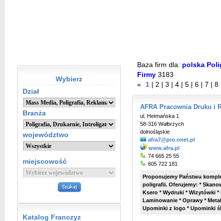
Baza firm dla:
polska Polig
Firmy
3183
Wybierz
«
1
|
2
|
3
|
4
|
5
|
6
|
7
|
8
Dział
AFRA Pracownia Druku i 
Branża
ul. Hetmańska 1
58-316 Wałbrzych
dolnośląskie
województwo
afra7@pro.onet.pl
www.afra.pl
74 665 25 55
miejscowość
605 722 181
Proponujemy Państwu komplek
poligrafii. Oferujemy: * Skan
Ksero * Wydruki * Wizytówki *
Laminowanie * Oprawy * Metal
Upominki z logo * Upominki śl
Katalog Franczyz