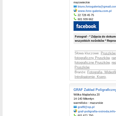
mazowieckie
biuro.fotogaleria@gmail.c
www.foto-galeria.com.pl
22 728 45 75
601 939 662
Fotograf - * Zdjęcia do dokum
wszystkich nośników * Reproduk
Słowa kluczowe:
Pruszków 
fotograficzny Pruszków
,
ra
fotograficzne Pruszków
,
re
Pruszków
,
Branże:
Fotografia, Wideof
Introligatornie, Ksero
,
GRAF Zakład Poligraficzn
Wólka Majdańska 20
14-140 Miłomłyn
warmińsko - mazurskie
graf8@op.pl
graf-poligrafia-ostroda.info
601 671 750