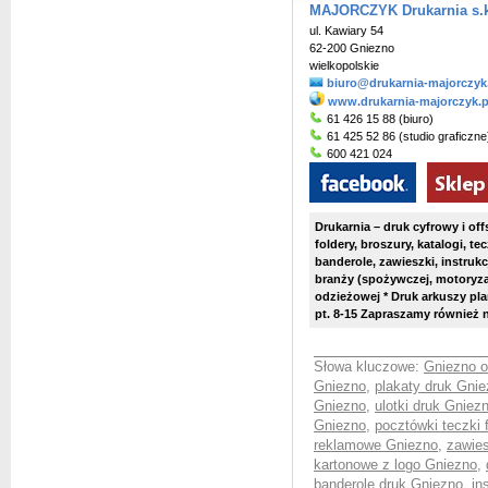
MAJORCZYK Drukarnia s.k
ul. Kawiary 54
62-200 Gniezno
wielkopolskie
biuro@drukarnia-majorczyk
www.drukarnia-majorczyk.p
61 426 15 88 (biuro)
61 425 52 86 (studio graficzne
600 421 024
Drukarnia – druk cyfrowy i off
foldery, broszury, katalogi, te
banderole, zawieszki, instruk
branży (spożywczej, motoryza
odzieżowej * Druk arkuszy pl
pt. 8-15 Zapraszamy również 
Słowa kluczowe:
Gniezno o
Gniezno
,
plakaty druk Gni
Gniezno
,
ulotki druk Gniez
Gniezno
,
pocztówki teczki
reklamowe Gniezno
,
zawies
kartonowe z logo Gniezno
,
banderole druk Gniezno
,
in