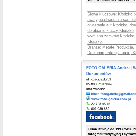
Słowa kluczowe:
Kłodzko 
awaryjne otwieranie samo
otwieranie aut Kłodzko
,
dor
dorabianie kluczy Kłodzko
,
wymiana zamków Kłodzko
Kłodzko
,
Branże:
Metale Produkcja, 
Drukarnie, Introligatornie, 
FOTO GALERIA Andrzej Wro
Dokumentów
ul. Kościuszki 39
05-800 Pruszków
mazowieckie
biuro.fotogaleria@gmail.c
www.foto-galeria.com.pl
22 728 45 75
601 939 662
Firma istnieje od 1993 roku. 
fotografii tradycyjnej i cyfro