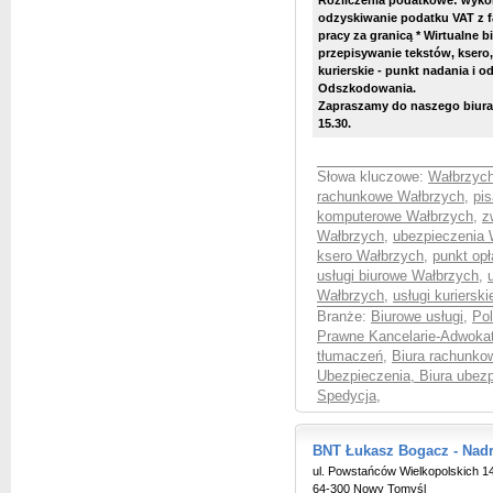
Rozliczenia podatkowe: wykon
odzyskiwanie podatku VAT z 
pracy za granicą * Wirtualne bi
przepisywanie tekstów, ksero,
kurierskie - punkt nadania i o
Odszkodowania.
Zapraszamy do naszego biura 
15.30.
Słowa kluczowe:
Wałbrzych
rachunkowe Wałbrzych
,
pi
komputerowe Wałbrzych
,
z
Wałbrzych
,
ubezpieczenia 
ksero Wałbrzych
,
punkt op
usługi biurowe Wałbrzych
,
Wałbrzych
,
usługi kuriers
Branże:
Biurowe usługi
,
Pol
Prawne Kancelarie-Adwokat
tłumaczeń
,
Biura rachunko
Ubezpieczenia, Biura ubez
Spedycja
,
BNT Łukasz Bogacz - Nadr
ul. Powstańców Wielkopolskich 1
64-300 Nowy Tomyśl