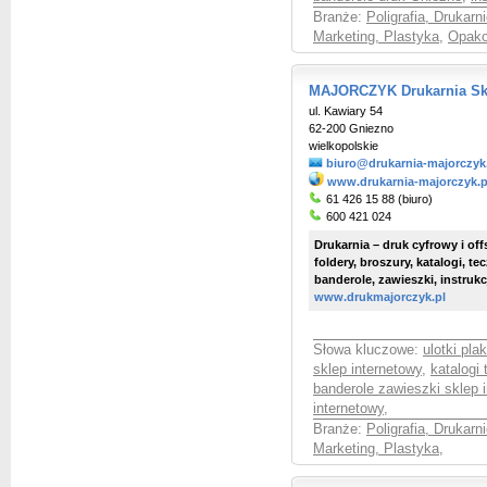
Branże:
Poligrafia, Drukarni
Marketing, Plastyka
,
Opako
MAJORCZYK Drukarnia Skl
ul. Kawiary 54
62-200 Gniezno
wielkopolskie
biuro@drukarnia-majorczyk
www.drukarnia-majorczyk.p
61 426 15 88 (biuro)
600 421 024
Drukarnia – druk cyfrowy i off
foldery, broszury, katalogi, te
banderole, zawieszki, instruk
www.drukmajorczyk.pl
Słowa kluczowe:
ulotki pla
sklep internetowy
,
katalogi 
banderole zawieszki sklep 
internetowy
,
Branże:
Poligrafia, Drukarni
Marketing, Plastyka
,