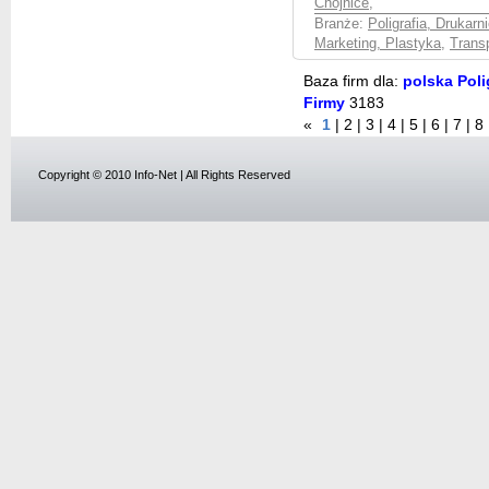
Chojnice
,
Branże:
Poligrafia, Drukarni
Marketing, Plastyka
,
Transp
Baza firm dla:
polska Polig
Firmy
3183
«
1
|
2
|
3
|
4
|
5
|
6
|
7
|
8
Copyright © 2010 Info-Net | All Rights Reserved