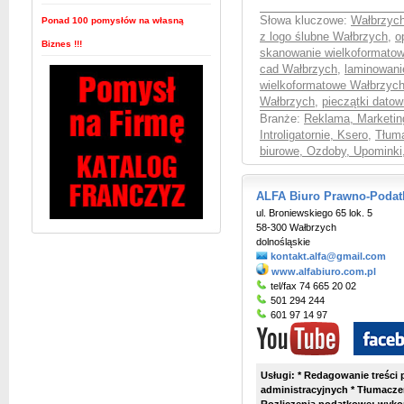
Słowa kluczowe:
Wałbrzych
Ponad 100 pomysłów na własną
z logo ślubne Wałbrzych
,
o
Biznes !!!
skanowanie wielkoformato
cad Wałbrzych
,
laminowani
wielkoformatowe Wałbrzyc
Wałbrzych
,
pieczątki dato
Branże:
Reklama, Marketin
Introligatornie, Ksero
,
Tłuma
biurowe, Ozdoby, Upominki
ALFA Biuro Prawno-Podat
ul. Broniewskiego 65 lok. 5
58-300 Wałbrzych
dolnośląskie
kontakt.alfa@gmail.com
www.alfabiuro.com.pl
tel/fax 74 665 20 02
501 294 244
601 97 14 97
Usługi: * Redagowanie treści
administracyjnych * Tłumaczen