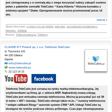
jest zintegrowany z e-centralą aby z niego korzystać należy zakupić osobno
jeden z pakietów centralki TeleCube: * Karta Klienta * Historia kontaktu z
wieloma opcjami * Dialer. Oprogramowanie można przetestować przez 14
dni.
więcej »
Słowa kluczowe:
system crm do infolinii
,
telecube
,
zarządzanie kontaktami z
klientem
,
infolinia
,
Branże:
Telekomunikacja, Telefony
,
CLAUDE ICT Poland sp. z o.o. Telefonia TeleCube
ul. Toszecka 101
44-100 Gliwice
śląskie
info@telecube.pl
www.telecube.pl
22 113 14 15
Telefonia TeleCube jest uznaną na rynku marką telekomunikacyjną. Jej
użytkownikami są firmy, gł. z sektora MŚP. Najbardziej znaną usługą
TeleCube jest
wirtualna centrala telefoniczna
. Można ją pozyskać już od 39
zł netto + VAT / miesiąc. TeleCube oferuje także m.in.: * numery telefoniczne
* widget callback Ringy * autorski system CRM * API. Usługi TeleCube są
dostępne do testów podczas okresu próbnego. Czas jego obowiązywania