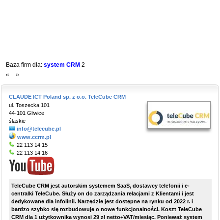
Baza firm dla:
system CRM
2
«
»
CLAUDE ICT Poland sp. z o.o. TeleCube CRM
ul. Toszecka 101
44-101 Gliwice
śląskie
info@telecube.pl
www.ccrm.pl
22 113 14 15
22 113 14 16
TeleCube CRM jest autorskim systemem SaaS, dostawcy telefonii i e-
centralki TeleCube. Służy on do zarządzania relacjami z Klientami i jest
dedykowane dla infolinii. Narzędzie jest dostępne na rynku od 2022 r. i
bardzo szybko się rozbudowuje o nowe funkcjonalności. Koszt TeleCube
CRM dla 1 użytkownika wynosi 29 zł netto+VAT/miesiąc. Ponieważ system