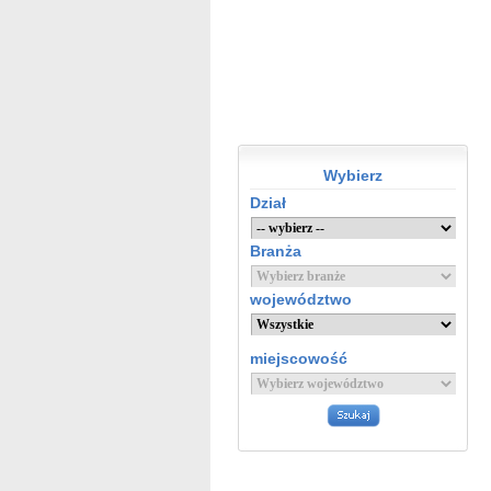
Wybierz
Dział
Branża
województwo
miejscowość