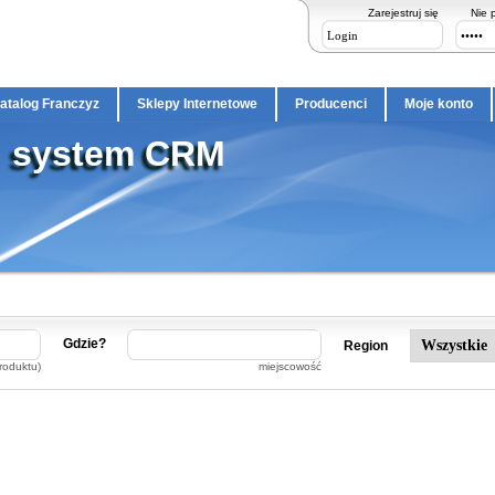
Zarejestruj się
Nie 
atalog Franczyz
Sklepy Internetowe
Producenci
Moje konto
system CRM
Gdzie?
Region
roduktu)
miejscowość