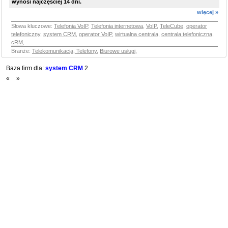
wynosi najczęściej 14 dni.
więcej »
Słowa kluczowe:
Telefonia VoIP
,
Telefonia internetowa
,
VoIP
,
TeleCube
,
operator
telefoniczny
,
system CRM
,
operator VoIP
,
wirtualna centrala
,
centrala telefoniczna
,
cRM
,
Branże:
Telekomunikacja, Telefony
,
Biurowe usługi
,
Baza firm dla:
system CRM
2
«
»