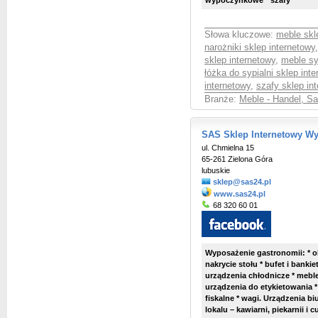
wypoczynkowe * szafy
Słowa kluczowe:
meble skl
narożniki sklep internetowy
sklep internetowy
,
meble sy
łóżka do sypialni sklep int
internetowy
,
szafy sklep in
Branże:
Meble - Handel, S
SAS Sklep Internetowy Wy
ul. Chmielna 15
65-261 Zielona Góra
lubuskie
sklep@sas24.pl
www.sas24.pl
68 320 60 01
Wyposażenie gastronomii: * o
nakrycie stołu * bufet i bankie
urządzenia chłodnicze * mebl
urządzenia do etykietowania *
fiskalne * wagi. Urządzenia b
lokalu – kawiarni, piekarnii i c