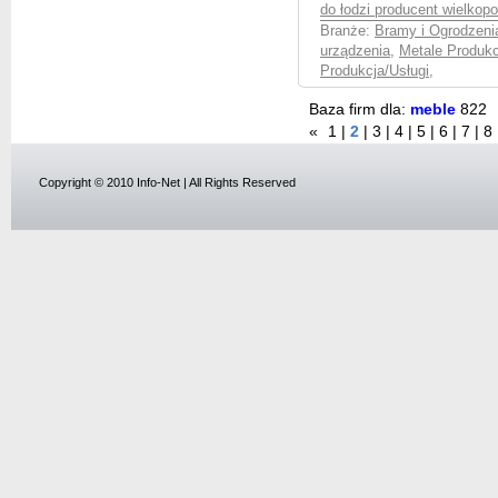
do łodzi producent wielkopo
Branże:
Bramy i Ogrodzenia
urządzenia
,
Metale Produkc
Produkcja/Usługi
,
Baza firm dla:
meble
822
«
1
|
2
|
3
|
4
|
5
|
6
|
7
|
8
Copyright © 2010 Info-Net | All Rights Reserved