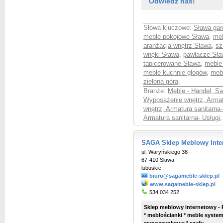
Odwiedź nas!
Słowa kluczowe:
Sława gar
meble pokojowe Sława
,
meb
aranżacja wnętrz Sława
,
sz
wnęki Sława
,
pawlacze Sła
tapicerowane Sława
,
meble
meble kuchnie głogów
,
meb
zielona góra
,
Branże:
Meble - Handel, S
Wyposażenie wnętrz, Armat
wnętrz, Armatura sanitarna
Armatura sanitarna- Usługi
,
SAGA Sklep Meblowy Inte
ul. Waryńskiego 38
67-410 Sława
lubuskie
biuro@sagameble-sklep.pl
www.sagameble-sklep.pl
534 034 252
Sklep meblowy internetowy - P
* meblościanki * meble system