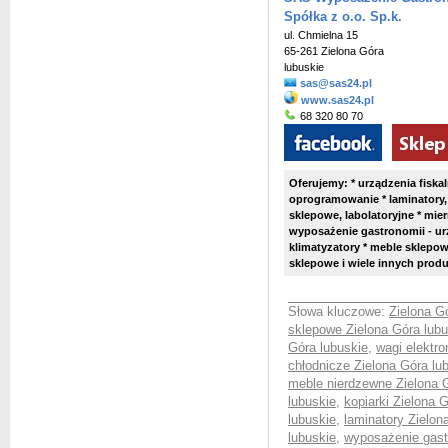
Spółka z o.o. Sp.k.
ul. Chmielna 15
65-261 Zielona Góra
lubuskie
sas@sas24.pl
www.sas24.pl
68 320 80 70
Oferujemy: * urządzenia fiskaln
oprogramowanie * laminatory,
sklepowe, labolatoryjne * mier
wyposażenie gastronomii - ur
klimatyzatory * meble sklepow
sklepowe i wiele innych produ
Słowa kluczowe:
Zielona G
sklepowe Zielona Góra lubu
Góra lubuskie
,
wagi elektro
chłodnicze Zielona Góra lu
meble nierdzewne Zielona 
lubuskie
,
kopiarki Zielona 
lubuskie
,
laminatory Zielon
lubuskie
,
wyposażenie gast