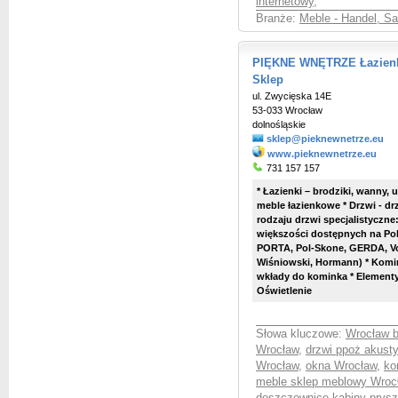
internetowy
,
Branże:
Meble - Handel, S
PIĘKNE WNĘTRZE Łazienki
Sklep
ul. Zwycięska 14E
53-033 Wrocław
dolnośląskie
sklep@pieknewnetrze.eu
www.pieknewnetrze.eu
731 157 157
* Łazienki – brodziki, wanny,
meble łazienkowe * Drzwi - d
rodzaju drzwi specjalistyczne
większości dostępnych na Po
PORTA, Pol-Skone, GERDA, Vos
Wiśniowski, Hormann) * Komink
wkłady do kominka * Element
Oświetlenie
Słowa kluczowe:
Wrocław b
Wrocław
,
drzwi ppoż akust
Wrocław
,
okna Wrocław
,
ko
meble sklep meblowy Wroc