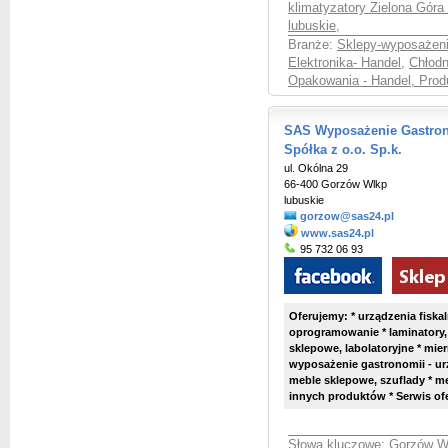
klimatyzatory Zielona Góra
lubuskie
,
Branże:
Sklepy-wyposażeni
Elektronika- Handel
,
Chłodn
Opakowania - Handel, Prod
SAS Wyposażenie Gastrono
Spółka z o.o. Sp.k.
ul. Okólna 29
66-400 Gorzów Wlkp
lubuskie
gorzow@sas24.pl
www.sas24.pl
95 732 06 93
Oferujemy: * urządzenia fiskaln
oprogramowanie * laminatory,
sklepowe, labolatoryjne * mier
wyposażenie gastronomii - ur
meble sklepowe, szuflady * me
innych produktów * Serwis o
Słowa kluczowe:
Gorzów Wl