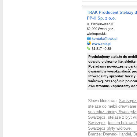
TRAK Producent Stelaży d
PP-H Sp. z o.o.
ul. Sienkiewicza 5
62-020 Swarzędz
wielkopolskie
kontakt@trak.pl
www.trak.pl
61 817 40 38
Produkujemy stelaże do mebli
oparciu o drewno lite, sklejkę
Posiadamy nowoczesny park 
gwarantuje wysoką jakość pr
Prowadzimy sprzedaż tarcicy suc
wiórowej. Szczególnie poleca
dwustronnie. Zapraszamy do w
Słowa kluczowe:
Swarzędz 
stelaże do mebli drewnian
sprzedaż tarcicy Swarzędz
Swarzędz
,
stelaże z płyt 
Swarzędz
,
tarcica bukowa
Swarzędz płyty wiórowe
,
Branże:
Drewno- Handel
,
Dr