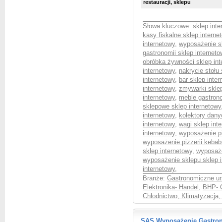
restauracji, sklepu
Słowa kluczowe:
sklep int
kasy fiskalne sklep interne
internetowy
,
wyposażenie s
gastronomii sklep interneto
obróbka żywności sklep int
internetowy
,
nakrycie stołu 
internetowy
,
bar sklep inte
internetowy
,
zmywarki sklep
internetowy
,
meble gastrono
sklepowe sklep internetowy
internetowy
,
kolektory dany
internetowy
,
wagi sklep int
internetowy
,
wyposażenie pie
wyposażenie pizzerii kebab
sklep internetowy
,
wyposaże
wyposażenie sklepu sklep i
internetowy
,
Branże:
Gastronomiczne ur
Elektronika- Handel
,
BHP- O
Chłodnictwo, Klimatyzacja,
SAS Wyposażenie Gastrono