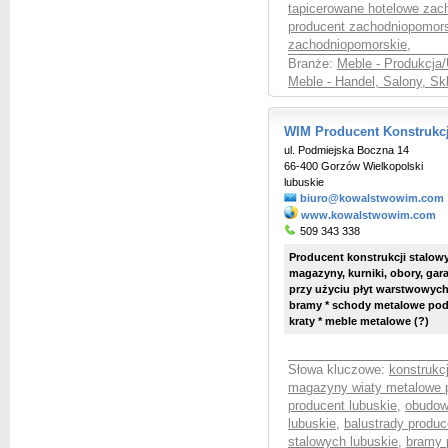
tapicerowane hotelowe zac
producent zachodniopomor
zachodniopomorskie
,
Branże:
Meble - Produkcja/
Meble - Handel, Salony, S
WIM Producent Konstrukcj
ul. Podmiejska Boczna 14
66-400 Gorzów Wielkopolski
lubuskie
biuro@kowalstwowim.com
www.kowalstwowim.com
509 343 338
Producent konstrukcji stalowy
magazyny, kurniki, obory, gar
przy użyciu płyt warstwowych 
bramy * schody metalowe pod
kraty * meble metalowe (?)
Słowa kluczowe:
konstrukc
magazyny wiaty metalowe p
producent lubuskie
,
obudow
lubuskie
,
balustrady produc
stalowych lubuskie
,
bramy 