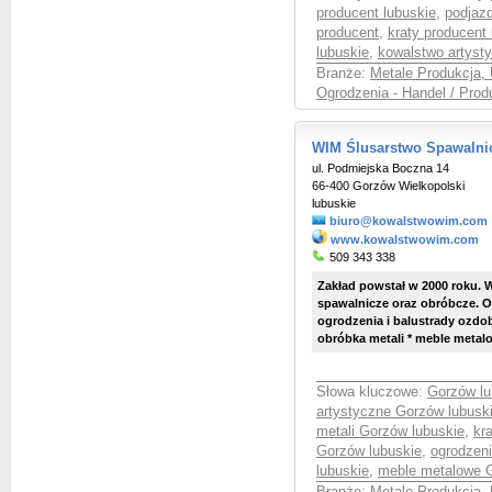
producent lubuskie
,
podjaz
producent
,
kraty producent 
lubuskie
,
kowalstwo artyst
Branże:
Metale Produkcja, 
Ogrodzenia - Handel / Prod
WIM Ślusarstwo Spawalni
ul. Podmiejska Boczna 14
66-400 Gorzów Wielkopolski
lubuskie
biuro@kowalstwowim.com
www.kowalstwowim.com
509 343 338
Zakład powstał w 2000 roku. 
spawalnicze oraz obróbcze. O
ogrodzenia i balustrady ozdobn
obróbka metali * meble metal
Słowa kluczowe:
Gorzów lu
artystyczne Gorzów lubusk
metali Gorzów lubuskie
,
kr
Gorzów lubuskie
,
ogrodzen
lubuskie
,
meble metalowe G