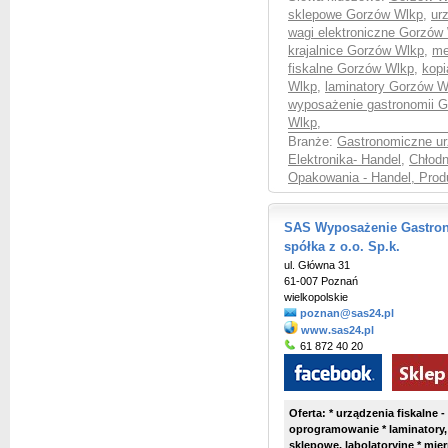
sklepowe Gorzów Wlkp
,
ur
wagi elektroniczne Gorzów
krajalnice Gorzów Wlkp
,
me
fiskalne Gorzów Wlkp
,
kopi
Wlkp
,
laminatory Gorzów W
wyposażenie gastronomii 
Wlkp
,
Branże:
Gastronomiczne ur
Elektronika- Handel
,
Chłodn
Opakowania - Handel, Prod
SAS Wyposażenie Gastrono
spółka z o.o. Sp.k.
ul. Główna 31
61-007 Poznań
wielkopolskie
poznan@sas24.pl
www.sas24.pl
61 872 40 20
Oferta: * urządzenia fiskalne - 
oprogramowanie * laminatory,
sklepowe, labolatoryjne * mier