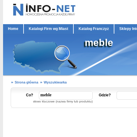
Home
Katalogi Firm wg Miast
Katalog Franczyz
Sklepy In
meble
Strona główna
Wyszukiwarka
Co?
Gdzie?
słowo kluczowe (nazwa firmy lub produktu)