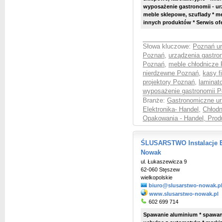
wyposażenie gastronomii - ur
meble sklepowe, szuflady * me
innych produktów * Serwis o
Słowa kluczowe:
Poznań ur
Poznań
,
urządzenia gastr
Poznań
,
meble chłodnicze
nierdzewne Poznań
,
kasy f
projektory Poznań
,
laminat
wyposażenie gastronomii 
Branże:
Gastronomiczne ur
Elektronika- Handel
,
Chłodn
Opakowania - Handel, Prod
ŚLUSARSTWO Instalacje El
Nowak
ul. Łukaszewicza 9
62-060 Stęszew
wielkopolskie
biuro@slusarstwo-nowak.p
www.slusarstwo-nowak.pl
602 699 714
Spawanie aluminium * spawani