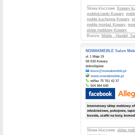
Słowa kluczowe:
Kowary k
meblościanki Kowary
,
mebl
meble kuchenne Kowary
,
st
meble montaż Kowary
,
reg
sklep meblowy Kowary
,
Branże:
Meble - Handel, S
NOWAKMEBLE Salon Meblow
ul. 1 Maja 19
58-530 Kowary
dolnośląskie
biuro@nowakmeble.pl
www.nowakmeble.pl
tel/fax 75 761 42 37
504 984 640
Internetowy sklep meblowy of
młodzieżowe, pokojowe, tapice
krzesła, szafki na buty, komody,
Słowa kluczowe:
sklep meb