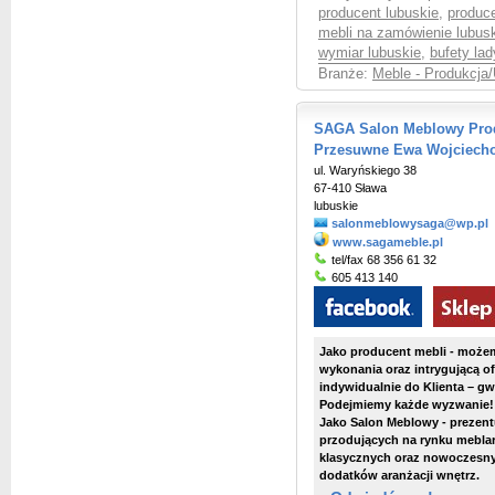
producent lubuskie
,
produce
mebli na zamówienie lubus
wymiar lubuskie
,
bufety la
Branże:
Meble - Produkcja/
SAGA Salon Meblowy Prod
Przesuwne Ewa Wojciech
ul. Waryńskiego 38
67-410 Sława
lubuskie
salonmeblowysaga@wp.pl
www.sagameble.pl
tel/fax 68 356 61 32
605 413 140
Jako producent mebli
- możem
wykonania oraz intrygującą o
indywidualnie do Klienta – gw
Podejmiemy każde wyzwanie!
Jako Salon Meblowy
- prezen
przodujących na rynku mebla
klasycznych oraz nowoczesny
dodatków aranżacji wnętrz.