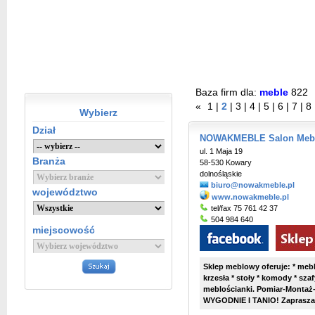
Baza firm dla:
meble
822
«
1
|
2
|
3
|
4
|
5
|
6
|
7
|
8
Wybierz
Dział
NOWAKMEBLE Salon Meblo
ul. 1 Maja 19
Branża
58-530 Kowary
dolnośląskie
biuro@nowakmeble.pl
województwo
www.nowakmeble.pl
tel/fax 75 761 42 37
504 984 640
miejscowość
Sklep meblowy oferuje: * meb
krzesła * stoły * komody * szafy
meblościanki. Pomiar-Montaż
WYGODNIE I TANIO! Zapraszamy