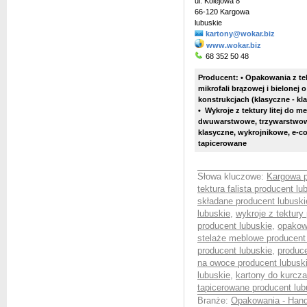
ul. Kolejowa 8
66-120 Kargowa
lubuskie
kartony@wokar.biz
www.wokar.biz
68 352 50 48
Producent: • Opakowania z tekt
mikrofali brązowej i bielonej
konstrukcjach (
klasyczne - k
• Wykroje z tektury litej do me
dwuwarstwowe, trzywarstwowe
klasyczne, wykrojnikowe, e-
tapicerowane
Słowa kluczowe:
Kargowa p
tektura falista producent lu
składane producent lubuski
lubuskie
,
wykroje z tektury
producent lubuskie
,
opakow
stelaże meblowe producent
producent lubuskie
,
produce
na owoce producent lubusk
lubuskie
,
kartony do kurcza
tapicerowane producent lub
Branże:
Opakowania - Hand