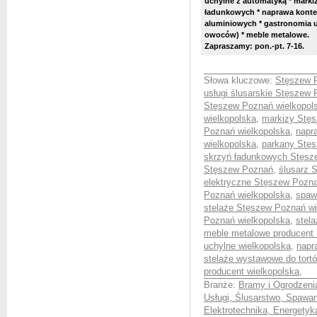
uchylne z automatyką * markizy
ładunkowych * naprawa konten
aluminiowych * gastronomia u
owoców) * meble metalowe.
Zapraszamy: pon.-pt. 7-16.
Słowa kluczowe:
Stęszew P
usługi ślusarskie Stęszew
Stęszew Poznań wielkopol
wielkopolska
,
markizy Stęs
Poznań wielkopolska
,
napr
wielkopolska
,
parkany Stęs
skrzyń ładunkowych Stęsz
Stęszew Poznań
,
ślusarz 
elektryczne Stęszew Pozna
Poznań wielkopolska
,
spaw
stelaże Stęszew Poznań wi
Poznań wielkopolska
,
stel
meble metalowe producent
uchylne wielkopolska
,
napr
stelaże wystawowe do tort
producent wielkopolska
,
Branże:
Bramy i Ogrodzenia
Usługi, Ślusarstwo, Spawan
Elektrotechnika, Energetyk