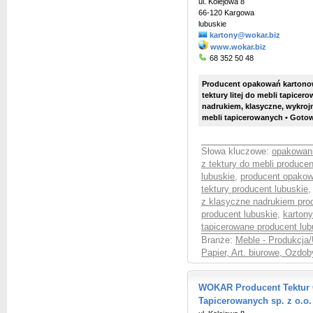
ul. Kolejowa 8
66-120 Kargowa
lubuskie
kartony@wokar.biz
www.wokar.biz
68 352 50 48
Producent opakowań kartonow
tektury litej do mebli tapicero
nadrukiem, klasyczne, wykroj
mebli tapicerowanych • Goto
Słowa kluczowe:
opakowani
z tektury do mebli producen
lubuskie
,
producent opakow
tektury producent lubuskie
z klasyczne nadrukiem pro
producent lubuskie
,
karton
tapicerowane producent lub
Branże:
Meble - Produkcja/
Papier, Art. biurowe, Ozdo
WOKAR Producent Tektur
Tapicerowanych sp. z o.o.