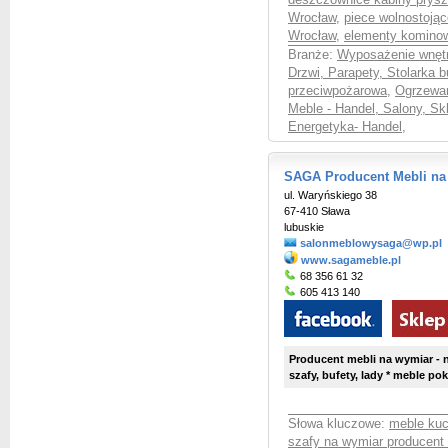
deszczownice kabiny prys
Wrocław
,
piece wolnostoją
Wrocław
,
elementy komino
Branże:
Wyposażenie wnętr
Drzwi, Parapety, Stolarka 
przeciwpożarowa
,
Ogrzewan
Meble - Handel, Salony, S
Energetyka- Handel
,
SAGA Producent Mebli na
ul. Waryńskiego 38
67-410 Sława
lubuskie
salonmeblowysaga@wp.pl
www.sagameble.pl
68 356 61 32
605 413 140
Producent mebli na wymiar - 
szafy, bufety, lady * meble p
Słowa kluczowe:
meble kuc
szafy na wymiar producent 