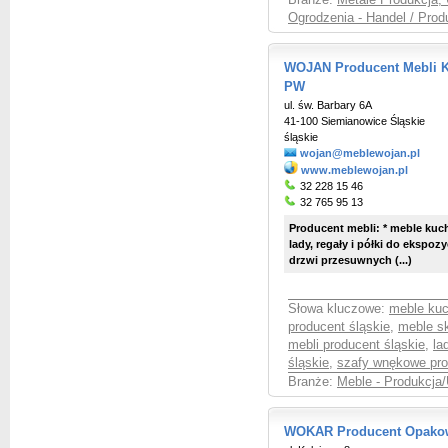
Branże:
Metale Produkcja, 
Ogrodzenia - Handel / Prod
WOJAN Producent Mebli K
PW
ul. św. Barbary 6A
41-100 Siemianowice Śląskie
śląskie
wojan@meblewojan.pl
www.meblewojan.pl
32 228 15 46
32 765 95 13
Producent mebli: * meble kuc
lady, regały i półki do ekspo
drzwi przesuwnych (...)
Słowa kluczowe:
meble kuc
producent śląskie
,
meble sk
mebli producent śląskie
,
la
śląskie
,
szafy wnękowe pro
Branże:
Meble - Produkcja/
WOKAR Producent Opako