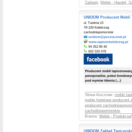
Zakłady
,
Meble - Handel, S
UNIDOM Producent Mebli 
ul. Tuwima 10
78-100 Kołobrzeg
zachodniopomorskie
unidom@poczta.onet.pl
www.tapicer.kolobrzeg.pl
94 352 85 40
602 320 478
Producent mebli tapicerowan
pensjonatów, pokoi hotelowy
pod wymiar klienta (…)
Słowa kluczowe:
meble tap
meble hotelowe producent 
producent zachodniopomor
zachodniopomorskie
,
Branże:
Meble - Produkcja/
UNIDOM Zakład Tapicerski