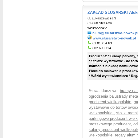
ZAKŁAD ŚLUSARSKI Alek
ul. Łukaszewicza 9
62-060 Stęszew
wielkopolskie
biuro@slusarstwo-nowak.p
www.slusarstwo-nowak.pl
61 813 54 63
602 699 714
Producent: * Bramy, parkany, o
* Stelaże wystawowe - do tort
kółkach z blokadą hamulcowe 
Piece do malowania proszkowe
* Wózki wystawiennicze * Rega
Słowa kluczowe:
bramy par
ogrodzenia balustrady met
producent wielkopolskie
,
ma
wystawowe do tortów owoc
wielkopolskie
,
stoliki met
parkingowe producent wielk
proszkowego producent
,
od
kabiny producent wielkopol
wielkopolskie
,
regały alumi