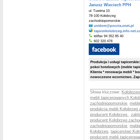
Janusz Wieciech PPH
ul. Tuwima 10
78-100 Kołobrzeg
zachodniopomorskie
unidom@poczta.onet.pl
tapicerkolobrzeg.info-net.c
tel/fax 94 352 85 40
602 320 478
Produkcja i usługi tapicersk
pokoi hotelowych (meble tap
Klienta * renowacja mebli * b
nowoczesne wzornictwo. Zapra
Słowa kluczowe:
Kołobrzeg
mebli tapicerowanych Koło
zachodniopomorskie
,
meble
produkcja mebli Kołobrzeg
producent Kołobrzeg
,
zakł
producent Kołobrzeg zacho
zachodniopomorskie
,
meble
Kołobrzeg
,
tapicerstwo Koł
producent mebli tapicerow