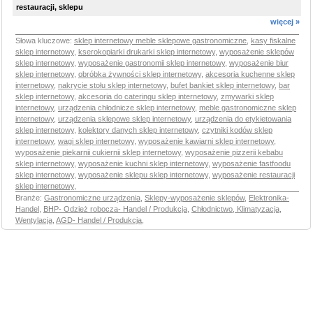
restauracji, sklepu
więcej »
Słowa kluczowe:
sklep internetowy meble sklepowe gastronomiczne
,
kasy fiskalne
sklep internetowy
,
kserokopiarki drukarki sklep internetowy
,
wyposażenie sklepów
sklep internetowy
,
wyposażenie gastronomii sklep internetowy
,
wyposażenie biur
sklep internetowy
,
obróbka żywności sklep internetowy
,
akcesoria kuchenne sklep
internetowy
,
nakrycie stołu sklep internetowy
,
bufet bankiet sklep internetowy
,
bar
sklep internetowy
,
akcesoria do cateringu sklep internetowy
,
zmywarki sklep
internetowy
,
urządzenia chłodnicze sklep internetowy
,
meble gastronomiczne sklep
internetowy
,
urządzenia sklepowe sklep internetowy
,
urządzenia do etykietowania
sklep internetowy
,
kolektory danych sklep internetowy
,
czytniki kodów sklep
internetowy
,
wagi sklep internetowy
,
wyposażenie kawiarni sklep internetowy
,
wyposażenie piekarnii cukiernii sklep internetowy
,
wyposażenie pizzerii kebabu
sklep internetowy
,
wyposażenie kuchni sklep internetowy
,
wyposażenie fastfoodu
sklep internetowy
,
wyposażenie sklepu sklep internetowy
,
wyposażenie restauracji
sklep internetowy
,
Branże:
Gastronomiczne urządzenia
,
Sklepy-wyposażenie sklepów
,
Elektronika-
Handel
,
BHP- Odzież robocza- Handel / Produkcja
,
Chłodnictwo, Klimatyzacja,
Wentylacja
,
AGD- Handel / Produkcja
,