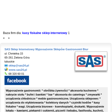
Baza firm dla:
kasy fiskalne sklep internetowy
1
«
»
SAS Sklep Internetowy Wyposażenie Sklepów Gastronomii Biur
ul. Chmielna 15
65-261 Zielona Góra
lubuskie
sklep@sas24.pl
www.sas24.pl
68 320 60 01
Wyposażenie gastronomii: * obróbka żywności * akcesoria kuchenne *
nakrycie stołu * bufet i bankiet * bar * akcesoria do cateringu * zmywarki *
urządzenia chłodnicze * meble gastronomiczne. Urządzenia sklepowe: *
urządzenia do etykietowania * kolektory danych * czytniki kodów * kasy
fiskalne * wagi. Urządzenia biurowe - kserokopiarki, drukarki. Wyposażenie
lokalu – kawiarni, piekarnii i cukiernii, pizzerii i kebabu, fastfoodu, kuchnii,