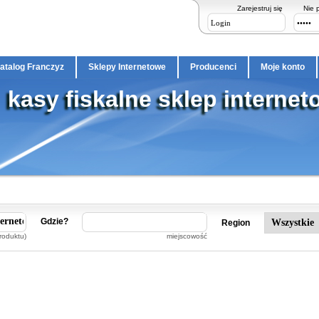
Zarejestruj się
Nie 
atalog Franczyz
Sklepy Internetowe
Producenci
Moje konto
kasy fiskalne sklep interne
Gdzie?
Region
roduktu)
miejscowość