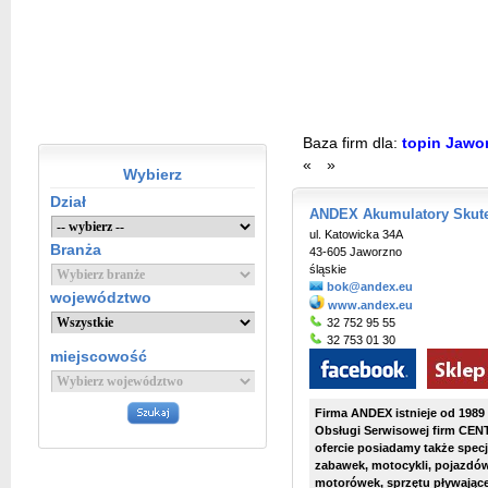
Baza firm dla:
topin Jawo
«
»
Wybierz
Dział
ANDEX Akumulatory Skuter
ul. Katowicka 34A
Branża
43-605 Jaworzno
śląskie
bok@andex.eu
województwo
www.andex.eu
32 752 95 55
32 753 01 30
miejscowość
Firma ANDEX istnieje od 1989
Obsługi Serwisowej firm CE
ofercie posiadamy także spec
zabawek, motocykli, pojazdó
motorówek, sprzętu pływają