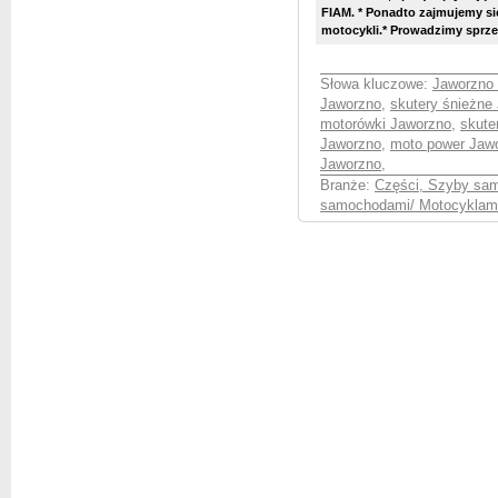
FIAM. * Ponadto zajmujemy si
motocykli.* Prowadzimy sprzeda
Słowa kluczowe:
Jaworzno 
Jaworzno
,
skutery śnieżne
motorówki Jaworzno
,
skute
Jaworzno
,
moto power Jaw
Jaworzno
,
Branże:
Części, Szyby sa
samochodami/ Motocyklami