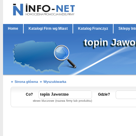
Home
Katalogi Firm wg Miast
Katalog Franczyz
Sklepy In
topin Jawo
Strona główna
Wyszukiwarka
Co?
Gdzie?
słowo kluczowe (nazwa firmy lub produktu)