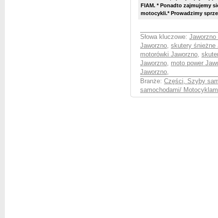
FIAM. * Ponadto zajmujemy si
motocykli.* Prowadzimy sprzeda
Słowa kluczowe:
Jaworzno 
Jaworzno
,
skutery śnieżne
motorówki Jaworzno
,
skute
Jaworzno
,
moto power Jaw
Jaworzno
,
Branże:
Części, Szyby sa
samochodami/ Motocyklami