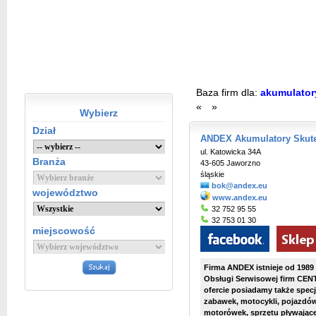
Baza firm dla:
akumulator
«
»
Wybierz
Dział
ANDEX Akumulatory Skuter
ul. Katowicka 34A
Branża
43-605 Jaworzno
śląskie
bok@andex.eu
województwo
www.andex.eu
32 752 95 55
32 753 01 30
miejscowość
Firma ANDEX istnieje od 1989
Obsługi Serwisowej firm CE
ofercie posiadamy także spec
zabawek, motocykli, pojazdó
motorówek, sprzętu pływają