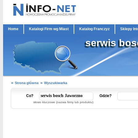
Home
Katalogi Firm wg Miast
Katalog Franczyz
Sklepy In
serwis bo
Strona główna
Wyszukiwarka
Co?
Gdzie?
słowo kluczowe (nazwa firmy lub produktu)