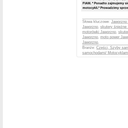
FIAM. * Ponadto zajmujemy si
motocykli.* Prowadzimy sprzeda
Słowa kluczowe:
Jaworzno 
Jaworzno
,
skutery śnieżne
motorówki Jaworzno
,
skute
Jaworzno
,
moto power Jaw
Jaworzno
,
Branże:
Części, Szyby sa
samochodami/ Motocyklami