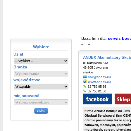
Baza firm dla:
serwis bos
«
»
Wybierz
Dział
ANDEX Akumulatory Skuter
ul. Katowicka 34A
Branża
43-605 Jaworzno
śląskie
bok@andex.eu
województwo
www.andex.eu
32 752 95 55
32 753 01 30
miejscowość
Firma ANDEX istnieje od 1989
Obsługi Serwisowej firm CE
ofercie posiadamy także spec
zabawek, motocykli, pojazdó
motorówek, sprzętu pływają