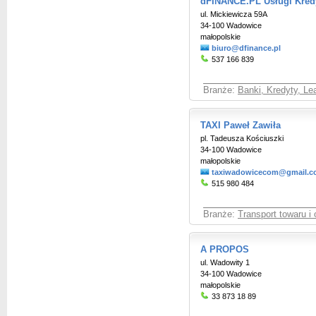
dFINANCE.PL Usługi Kred
ul. Mickiewicza 59A
34-100 Wadowice
małopolskie
biuro@dfinance.pl
537 166 839
Branże:
Banki, Kredyty, Le
TAXI Paweł Zawiła
pl. Tadeusza Kościuszki
34-100 Wadowice
małopolskie
taxiwadowicecom@gmail.
515 980 484
Branże:
Transport towaru i
A PROPOS
ul. Wadowity 1
34-100 Wadowice
małopolskie
33 873 18 89