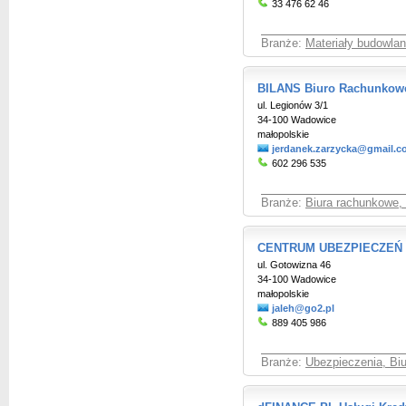
33 476 62 46
Branże:
Materiały budowlan
BILANS Biuro Rachunkowe
ul. Legionów 3/1
34-100 Wadowice
małopolskie
jerdanek.zarzycka@gmail.
602 296 535
Branże:
Biura rachunkowe,
CENTRUM UBEZPIECZEŃ Ag
ul. Gotowizna 46
34-100 Wadowice
małopolskie
jaleh@go2.pl
889 405 986
Branże:
Ubezpieczenia, Bi