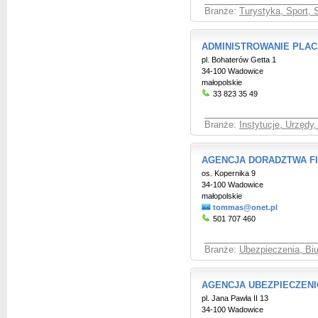
Branże:
Turystyka, Sport, 
ADMINISTROWANIE PLAC
pl. Bohaterów Getta 1
34-100 Wadowice
małopolskie
33 823 35 49
Branże:
Instytucje, Urzędy
AGENCJA DORADZTWA 
os. Kopernika 9
34-100 Wadowice
małopolskie
tommas@onet.pl
501 707 460
Branże:
Ubezpieczenia, Bi
AGENCJA UBEZPIECZEN
pl. Jana Pawła II 13
34-100 Wadowice