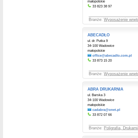
małopolskie
33 823 38 97
Branże:
Wyposażenie wnętr
ABECADŁO
ul. dr. Putka 9
34-100 Wadowice
małopolskie
office@abecadlo.com.pl
33 873 15 20
Branże:
Wyposażenie wnętr
ABRA DRUKARNIA
ul. Barska 3
34-100 Wadowice
małopolskie
cadabra@onet.pl
33 872 07 66
Branże:
Poligrafia, Drukarni