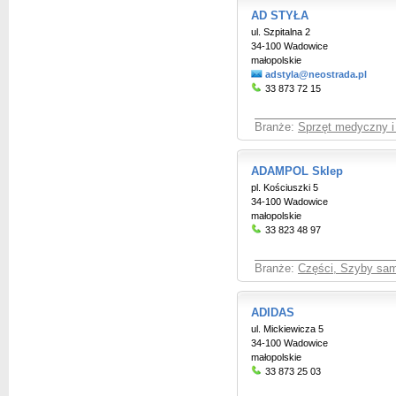
AD STYŁA
ul. Szpitalna 2
34-100 Wadowice
małopolskie
adstyla@neostrada.pl
33 873 72 15
Branże:
Sprzęt medyczny i 
ADAMPOL Sklep
pl. Kościuszki 5
34-100 Wadowice
małopolskie
33 823 48 97
Branże:
Części, Szyby sa
ADIDAS
ul. Mickiewicza 5
34-100 Wadowice
małopolskie
33 873 25 03