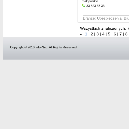
małopolskie
33 823 37 33
Branże:
Ubezpieczenia, Bi
Wszystkich znalezionych:
«
1
|
2
|
3
|
4
|
5
|
6
|
7
|
8
Copyright © 2010 Info-Net | All Rights Reserved