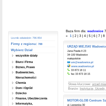
Baza firm dla:
wadowice
«
1
|
2
|
3
|
4
|
5
|
6
|
7
|
8
Licznik odwiedzin: 796 854
Firmy z regionu:
788
URZĄD MIEJSKI Wadowic
Wybierz Dział
Jana Pawła II 23
34-100 Wadowice
wszystkie działy
małopolskie
Biuro i Firma
um@wadowice.pl
www.wadowice.pl
Biznes, Prawo
33 873 18 11
Budownictwo,
fax 33 873 18 15
Nieruchomości
Chemia
Słowa kluczowe:
urząd mia
Dom i Ogród
Branże:
Instytucje, Urzędy
Dziecko
Finanse, Ubezbieczenia
MOTOR-GLOB Centrum Szk
Informatyka,
ul. Lwowska 30