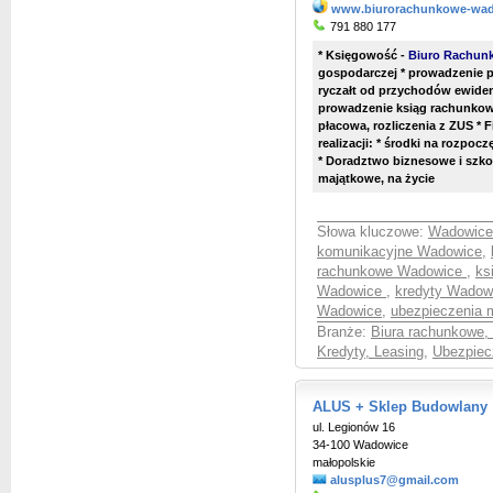
www.biurorachunkowe-wad
791 880 177
* Księgowość -
Biuro Rachun
gospodarczej * prowadzenie 
ryczałt od przychodów ewide
prowadzenie ksiąg rachunkow
płacowa, rozliczenia z ZUS *
realizacji: * środki na rozpocz
* Doradztwo biznesowe i szko
majątkowe, na życie
Słowa kluczowe:
Wadowice
komunikacyjne Wadowice
,
rachunkowe Wadowice
,
ks
Wadowice
,
kredyty Wadow
Wadowice
,
ubezpieczenia 
Branże:
Biura rachunkowe,
Kredyty, Leasing
,
Ubezpiec
ALUS + Sklep Budowlany
ul. Legionów 16
34-100 Wadowice
małopolskie
alusplus7@gmail.com