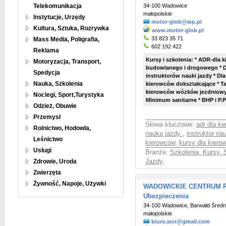
Telekomunikacja
34-100 Wadowice
małopolskie
Instytucje, Urzędy
motor-glob@wp.pl
Kultura, Sztuka, Rozrywka
www.motor-glob.pl
33 823 35 71
Mass Media, Poligrafia,
602 192 422
Reklama
Kursy i szkolenia: * ADR-dla 
Motoryzacja, Transport,
budowlanego i drogowego * 
Spedycja
instruktorów nauki jazdy * D
Nauka, Szkolenia
kierowców dokształcające * T
kierowców wózków jezdniowyc
Noclegi, Sport,Turystyka
Minimum sanitarne * BHP i P.Po
Odzież, Obuwie
Przemysł
Słowa kluczowe:
adr dla k
Rolnictwo, Hodowla,
nauka jazdy
,
instruktor na
Leśnictwo
kierowców
,
kursy dla kiero
Usługi
Branże:
Szkolenia, Kursy, 
Zdrowie, Uroda
Jazdy
,
Zwierzęta
Żywność, Napoje, Używki
WADOWICKIE CENTRUM R
Ubezpieczenia
34-100 Wadowice, Barwałd Średn
małopolskie
biuro.wcr@gmail.com