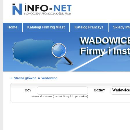
Home
Katalogi Firm wg Miast
Katalog Franczyz
Sklepy In
WADOWIC
Firmy i Ins
Strona główna
Wadowice
Co?
Gdzie?
słowo kluczowe (nazwa firmy lub produktu)