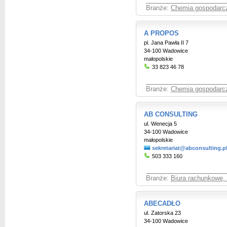
Branże:
Chemia gospodarcza
A PROPOS
pl. Jana Pawła II 7
34-100 Wadowice
małopolskie
33 823 46 78
Branże:
Chemia gospodarcza
AB CONSULTING
ul. Wenecja 5
34-100 Wadowice
małopolskie
sekretariat@abconsulting.p
503 333 160
Branże:
Biura rachunkowe,
ABECADŁO
ul. Zatorska 23
34-100 Wadowice