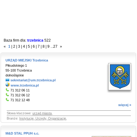
Baza firm dla:
trzebnica
522
«
1
|
2
|
3
|
4
|
5
|
6
|
7
|
8
|
9
...
27
»
URZĄD MIEJSKI Trzebnica
Piłsudskiego 1
55-100 Trzebnica
dolnośląskie
sekretariat@um.trzebnica.pl
www.trzebnica.pl
71 312 06 11
71 312 06 12
71 312 12 48
więcej »
Słowa kluczowe:
urząd miasta
,
Branże:
Instytucje, Urzędy, Organizacje
,
M&D STAL PPUH s.c.