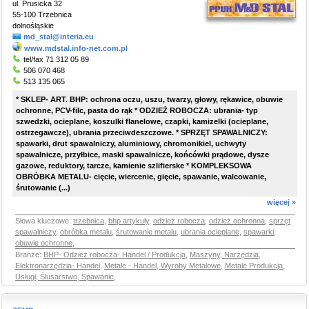
ul. Prusicka 32
55-100 Trzebnica
dolnośląskie
md_stal@interia.eu
www.mdstal.info-net.com.pl
tel/fax 71 312 05 89
506 070 468
513 135 065
* SKLEP- ART. BHP: ochrona oczu, uszu, twarzy, głowy, rękawice, obuwie
ochronne, PCV-filc, pasta do rąk * ODZIEŻ ROBOCZA: ubrania- typ
szwedzki, ocieplane, koszulki flanelowe, czapki, kamizelki (ocieplane,
ostrzegawcze), ubrania przeciwdeszczowe. * SPRZĘT SPAWALNICZY:
spawarki, drut spawalniczy, aluminiowy, chromonikiel, uchwyty
spawalnicze, przyłbice, maski spawalnicze, końcówki prądowe, dysze
gazowe, reduktory, tarcze, kamienie szlifierske * KOMPLEKSOWA
OBRÓBKA METALU- cięcie, wiercenie, gięcie, spawanie, walcowanie,
śrutowanie (...)
więcej »
Słowa kluczowe:
trzebnica
,
bhp artykuły
,
odzież robocza
,
odzież ochronna
,
sprzęt
spawalniczy
,
obróbka metalu
,
śrutowanie metalu
,
ubrania ocieplane
,
spawarki
,
obuwie ochronne
,
Branże:
BHP- Odzież robocza- Handel / Produkcja
,
Maszyny, Narzędzia,
Elektronarzędzia- Handel
,
Metale - Handel, Wyroby Metalowe
,
Metale Produkcja,
Usługi, Ślusarstwo, Spawanie
,