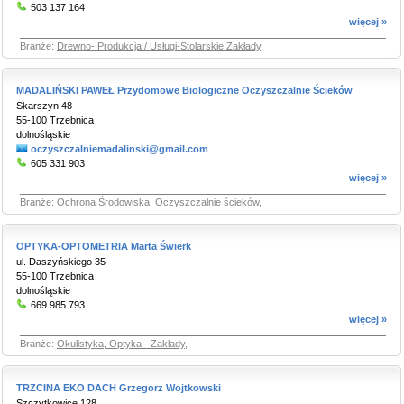
503 137 164
więcej »
Branże:
Drewno- Produkcja / Usługi-Stolarskie Zakłady
,
MADALIŃSKI PAWEŁ Przydomowe Biologiczne Oczyszczalnie Ścieków
Skarszyn 48
55-100 Trzebnica
dolnośląskie
oczyszczalniemadalinski@gmail.com
605 331 903
więcej »
Branże:
Ochrona Środowiska, Oczyszczalnie ścieków
,
OPTYKA-OPTOMETRIA Marta Świerk
ul. Daszyńskiego 35
55-100 Trzebnica
dolnośląskie
669 985 793
więcej »
Branże:
Okulistyka, Optyka - Zakłady
,
TRZCINA EKO DACH Grzegorz Wojtkowski
Szczytkowice 128