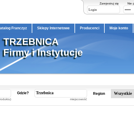
Zarejestruj się
Nie 
atalog Franczyz
Sklepy Internetowe
Producenci
Moje konto
TRZEBNICA
Firmy i Instytucje
Gdzie?
Region
roduktu)
miejscowość