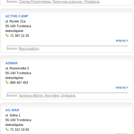
Branże:
Chemia Przemysłowa, Tworzywa sztuczne - Produkcja
,
ACTIVE-CAMP
ul. Rynek 21a
55-100 Trzebnica
dolnośląskie
71 387 22 25
więcej »
Branże:
Biura podróży
,
ADMAR
ul. Roosevelta 3
55-140 Trzebnica
dolnośląskie
889 467 453
więcej »
Branże:
Surowce Wtórne, Recykling, Utylizacja
,
AG-MAR
ul. Solna 1
55-100 Trzebnica
dolnośląskie
71 312 19 50