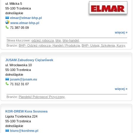
ul. Milicka 5
55-100 Trzebnica
dolnośląskie
elmar@elmar-bhp.pl
www.elmar-bhp.pl
71 387 05 09
więcej »
Słowa kluczowe:
odzież robocza
,
bhp
,
bhp-handel
,
Branże:
BHP- Odzież robocza- Handel / Produkcja
,
BHP- Usługi, Szkolenia, Kursy
,
JUSAM Zabudowy Ciężarówek
ul. Wrocławska 10
55-100 Trzebnica
dolnośląskie
jusam@jusam.eu
71 312 31 07
więcej »
Branże:
Plandeki/ Pokrowce/ Przyczepy
,
KOR-DREW Kora Sosnowa
Ligota Trzebnicka 224
55-100 Trzebnica
dolnośląskie
biuro@kordrew.pl