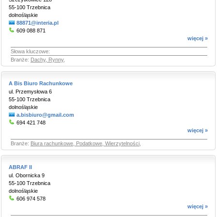
55-100 Trzebnica
dolnośląskie
88871@interia.pl
609 088 871
więcej »
Słowa kluczowe:
Branże:
Dachy, Rynny
,
A Bis Biuro Rachunkowe
ul. Przemysłowa 6
55-100 Trzebnica
dolnośląskie
a.bisbiuro@gmail.com
694 421 748
więcej »
Branże:
Biura rachunkowe, Podatkowe, Wierzytelności
,
ABRAF II
ul. Obornicka 9
55-100 Trzebnica
dolnośląskie
606 974 578
więcej »