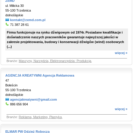
ZEMD
ul. Milicka 30
55-100 Trzebnica
dolnośląskie
kontakt@zemd.com.pl
71 387 28 61
Firma funkcjonuje na rynku dźwigowym od 1974r. Posiadane kwalifikacje i
doświadczenie naszych pracowników gwarantuje najwyższej jakości w
zakresie projektowania, budowy i konserwacji dźwigów (wind) osobowych
(...)
więcej »
Branże:
Maszyny, Narzędzia, Elektronarzędzia- Produkcja
,
AGENCJA KREATYWNI Agencja Reklamowa
47
Boleścin
55-100 Trzebnica
dolnośląskie
agencjakreatywni@gmail.com
886 656 904
więcej »
Branże:
Reklama, Marketing, Plastyka
,
ELMAR PW Odzież Robocza