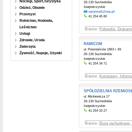
Noclegi, Sport,Turystyka
26-130 Suchedniów
świętokrzyskie
Odzież, Obuwie
optymal1@wp.pl
Przemysł
41 254 45 80
Rolnictwo, Hodowla,
Leśnictwo
Branże:
Poligrafia, Drukarni
Usługi
Zdrowie, Uroda
RAMICOM
Zwierzęta
ul. Powstańców 1863 r. 69
Żywność, Napoje, Używki
26-130 Suchedniów
świętokrzyskie
41 254 34 71
Branże:
Komputery, Inform
SPÓŁDZIELNIA RZEMIOS
ul. Mickiewicza 17
26-130 Suchedniów
świętokrzyskie
41 254 33 27
Branże:
Biura rachunkowe,