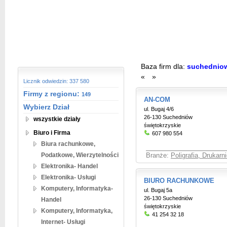
Baza firm dla:
suchednio
«
»
Licznik odwiedzin: 337 580
Firmy z regionu:
149
AN-COM
Wybierz Dział
ul. Bugaj 4/6
26-130 Suchedniów
wszystkie działy
świętokrzyskie
Biuro i Firma
607 980 554
Biura rachunkowe,
Podatkowe, Wierzytelności
Branże:
Poligrafia, Drukarni
Elektronika- Handel
Elektronika- Usługi
BIURO RACHUNKOWE
Komputery, Informatyka-
ul. Bugaj 5a
26-130 Suchedniów
Handel
świętokrzyskie
Komputery, Informatyka,
41 254 32 18
Internet- Usługi