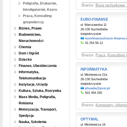
Poligrafia, Drukarnie,
Branże:
Biura rachunkowe,
Introligatornie, Ksero
Praca, Konsulting
EURO-FINANSE
gospodarczy
ul. Warszawska 11
Biznes, Prawo
26-130 Suchedniów
świętokrzyskie
Budownictwo,
eurofinanse@euro-finanse.
Nieruchomości
41 254 56 12
Chemia
Dom i Ogród
Branże:
Praca, Konsulting
Dziecko
Finanse, Ubezbieczenia
INFORMATYKA
Informatyka,
ul. Mickiewicza 21a
Telekomunikacja
26-130 Suchedniów
świętokrzyskie
Instytucje, Urzędy
phuada@post.pl
Kultura, Sztuka, Rozrywka
501 454 255
Mass Media, Poligrafia,
Reklama
Branże:
Komputery, Informa
Motoryzacja, Transport,
Spedycja
OPTYMAL
Nauka, Szkolenia
ul. Mickiewicza 16