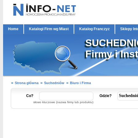
Home
Katalogi Firm wg Miast
Katalog Franczyz
Sklepy In
SUCHEDN
Firmy i Ins
Strona główna
Suchedniów
Biuro i Firma
Co?
Gdzie?
słowo kluczowe (nazwa firmy lub produktu)