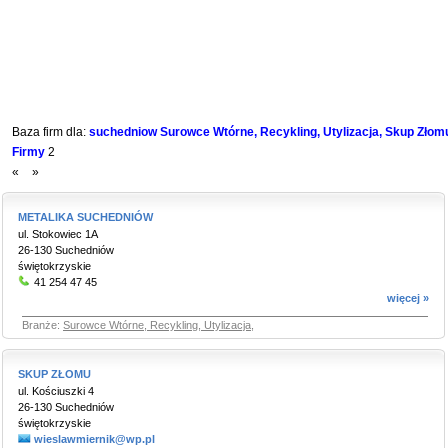
Baza firm dla:
suchedniow Surowce Wtórne, Recykling, Utylizacja, Skup Złomu
Firmy
2
«
»
METALIKA SUCHEDNIÓW
ul. Stokowiec 1A
26-130 Suchedniów
świętokrzyskie
41 254 47 45
więcej »
Branże:
Surowce Wtórne, Recykling, Utylizacja
,
SKUP ZŁOMU
ul. Kościuszki 4
26-130 Suchedniów
świętokrzyskie
wieslawmiernik@wp.pl