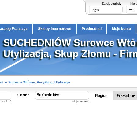
Zarejestruj się
Nie 
atalog Franczyz
Sklepy Internetowe
Producenci
Moje konto
SUCHEDNIÓW Surowce Wtórn
Utylizacja, Skup Złomu - Fir
sł
Surowce Wtórne, Recykling, Utylizacja
Gdzie?
Region
roduktu)
miejscowość