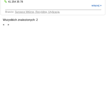
41 254 35 78
więcej »
Branże:
Surowce Wtórne, Recykling, Utylizacja
,
Wszystkich znalezionych:
2
«
»