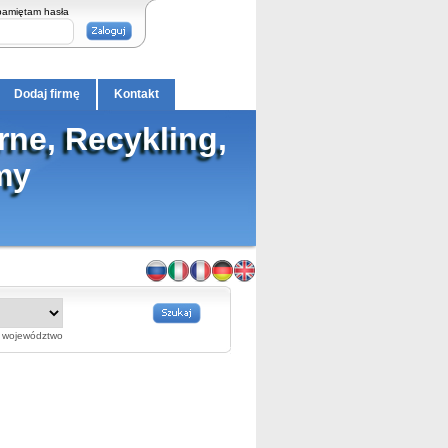
pamiętam hasła
Dodaj firmę
Kontakt
e, Recykling,
my
województwo