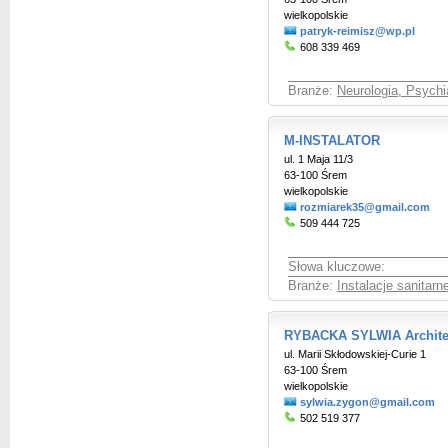
wielkopolskie
patryk-reimisz@wp.pl
608 339 469
Branże:
Neurologia, Psychi
M-INSTALATOR
ul. 1 Maja 11/3
63-100 Śrem
wielkopolskie
rozmiarek35@gmail.com
509 444 725
Słowa kluczowe:
Branże:
Instalacje sanitar
RYBACKA SYLWIA Architek
ul. Marii Skłodowskiej-Curie 1
63-100 Śrem
wielkopolskie
sylwia.zygon@gmail.com
502 519 377