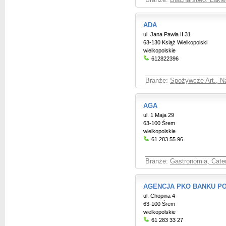
Branże:
Blacharstwo, Laki
ADA
ul. Jana Pawła II 31
63-130 Książ Wielkopolski
wielkopolskie
612822396
Branże:
Spożywcze Art., Na
AGA
ul. 1 Maja 29
63-100 Śrem
wielkopolskie
61 283 55 96
Branże:
Gastronomia, Cate
AGENCJA PKO BANKU P
ul. Chopina 4
63-100 Śrem
wielkopolskie
61 283 33 27