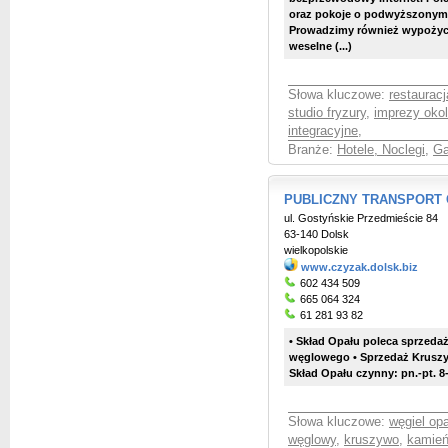
oraz pokoje o podwyższonym 
Prowadzimy również wypożycz
weselne (...)
Słowa kluczowe:
restauracj
studio fryzury
,
imprezy oko
integracyjne
,
Branże:
Hotele, Noclegi
,
Ga
PUBLICZNY TRANSPORT C
ul. Gostyńskie Przedmieście 84
63-140 Dolsk
wielkopolskie
www.czyzak.dolsk.biz
602 434 509
665 064 324
61 281 93 82
• Skład Opału poleca sprzeda
węglowego • Sprzedaż Kruszy
Skład Opału czynny: pn.-pt. 8-
Słowa kluczowe:
węgiel opa
węglowy
,
kruszywo
,
kamie