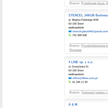
Branże:
Projektowe biura, A
STENCEL JAKUB Budowa 
ul. Wojska Polskiego 9/49
63-100 Śrem
wielkopolskie
stencel.jakub94@gmail.com
791 589 508
Branże:
Przedsiębiorstwa 
Drogowe
,
4 LINE sp. z o.o.
ul. Gostyńska 51
63-100 Śrem
wielkopolskie
office@4line.com.pl
61 284 11 50
Branże:
Transport towaru i
A & M