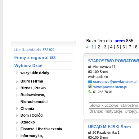
Baza firm dla:
srem
855
«
1
|
2
|
3
|
4
|
5
|
6
|
7
|
8
Licznik odwiedzin: 372 921
Firmy z regionu:
855
STAROSTWO POWIATOWE
Wybierz Dział
ul. Mickiewicza 17
63-100 Śrem
wszystkie działy
wielkopolskie
Biuro i Firma
starostwo@powiat-srem.pl
www.powiat-srem.pl
Biznes, Prawo
61 283 70 01
Budownictwo,
Nieruchomości
Słowa kluczowe:
starostwo
Chemia
Branże:
Instytucje, Urzędy
Dom i Ogród
Dziecko
URZĄD MIEJSKI Śrem
Finanse, Ubezbieczenia
pl. 20 Października 1
Informatyka,
63-100 Śrem