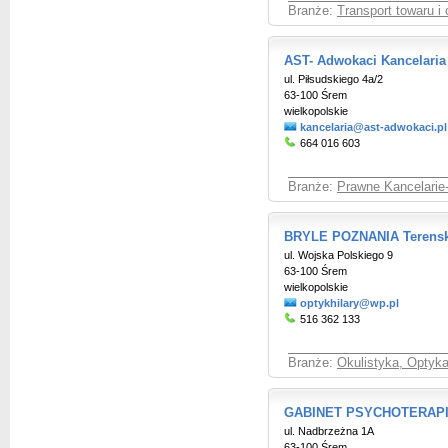
Branże:
Transport towaru i
AST- Adwokaci Kancelari
ul. Piłsudskiego 4a/2
63-100 Śrem
wielkopolskie
kancelaria@ast-adwokaci.pl
664 016 603
Branże:
Prawne Kancelarie
BRYLE POZNANIA Terensk
ul. Wojska Polskiego 9
63-100 Śrem
wielkopolskie
optykhilary@wp.pl
516 362 133
Branże:
Okulistyka, Optyka
GABINET PSYCHOTERAPI
ul. Nadbrzeżna 1A
63-100 Śrem