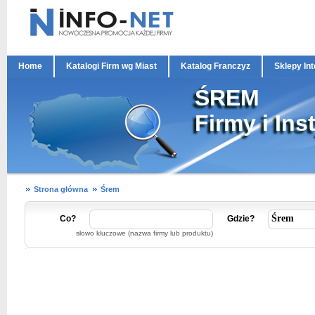
Home
Katalogi Firm wg Miast
Katalog Franczyz
Sklepy In
ŚREM
Firmy i Ins
Strona główna
Śrem
Co?
Gdzie?
słowo kluczowe (nazwa firmy lub produktu)