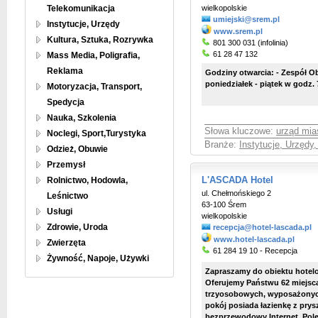
Telekomunikacja
wielkopolskie
umiejski@srem.pl
Instytucje, Urzędy
www.srem.pl
Kultura, Sztuka, Rozrywka
801 300 031 (infolinia)
61 28 47 132
Mass Media, Poligrafia,
Reklama
Godziny otwarcia: - Zespół Obs
poniedziałek - piątek w godz. 
Motoryzacja, Transport,
Spedycja
Nauka, Szkolenia
Słowa kluczowe:
urząd mia
Noclegi, Sport,Turystyka
Branże:
Instytucje, Urzędy
Odzież, Obuwie
Przemysł
Rolnictwo, Hodowla,
L'ASCADA Hotel
ul. Chełmońskiego 2
Leśnictwo
63-100 Śrem
Usługi
wielkopolskie
Zdrowie, Uroda
recepcja@hotel-lascada.pl
www.hotel-lascada.pl
Zwierzęta
61 284 19 10 - Recepcja
Żywność, Napoje, Używki
Zapraszamy do obiektu hotel
Oferujemy Państwu 62 miejsca
trzyosobowych, wyposażonyc
pokój posiada łazienkę z prysz
bezprzewodowy Internet. Po