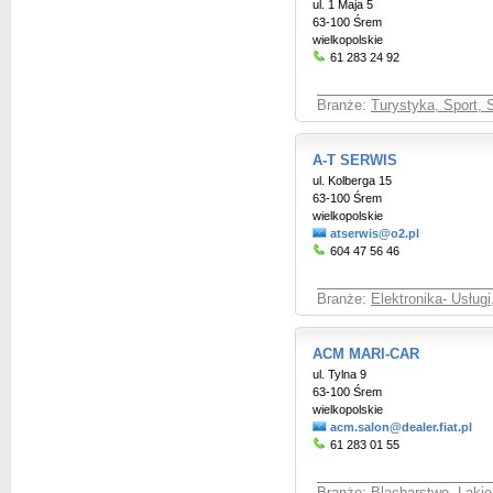
ul. 1 Maja 5
63-100 Śrem
wielkopolskie
61 283 24 92
Branże:
Turystyka, Sport, 
A-T SERWIS
ul. Kolberga 15
63-100 Śrem
wielkopolskie
atserwis@o2.pl
604 47 56 46
Branże:
Elektronika- Usługi
ACM MARI-CAR
ul. Tylna 9
63-100 Śrem
wielkopolskie
acm.salon@dealer.fiat.pl
61 283 01 55