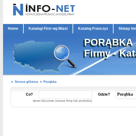
Home
Katalogi Firm wg Miast
Katalog Franczyz
Sklepy In
PORĄBKA
Firmy - Ka
Strona główna
Porąbka
Co?
Gdzie?
słowo kluczowe (nazwa firmy lub produktu)