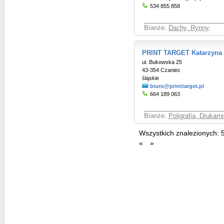
534 855 858
Branże:
Dachy, Rynny
,
PRINT TARGET Katarzyna
ul. Bukowska 25
43-354 Czaniec
śląskie
biuro@printtarget.pl
664 189 063
Branże:
Poligrafia, Drukarni
Wszystkich znalezionych:
«
»