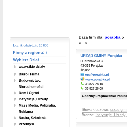
Baza firm dla:
porabka
5
«
»
Licznik odwiedzin: 15 836
Firmy z regionu:
5
URZĄD GMINY Porąbka
Wybierz Dział
ul. Krakowska 3
43-353 Porąbka
wszystkie działy
śląskie
Biuro i Firma
ors@porabka.pl
www.porabka.pl
Budownictwo,
33 827 28 10
Nieruchomości
33 827 28 09
Dom i Ogród
Godziny urzędowania: Poniedz
Instytucje, Urzędy
Mass Media, Poligrafia,
Słowa kluczowe:
urząd gmi
Reklama
Branże:
Instytucje, Urzędy
Nauka, Szkolenia
Przemysł