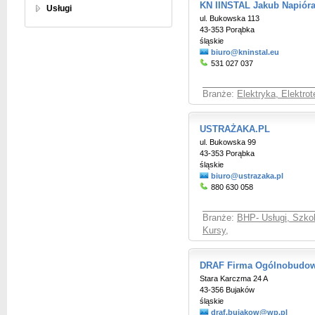
KN IINSTAL Jakub Napióra 
Usługi
ul. Bukowska 113
43-353 Porąbka
śląskie
biuro@kninstal.eu
531 027 037
Branże:
Elektryka, Elektro
USTRAŻAKA.PL
ul. Bukowska 99
43-353 Porąbka
śląskie
biuro@ustrazaka.pl
880 630 058
Branże:
BHP- Usługi, Szkol
Kursy
,
DRAF Firma Ogólnobudow
Stara Karczma 24 A
43-356 Bujaków
śląskie
draf.bujakow@wp.pl