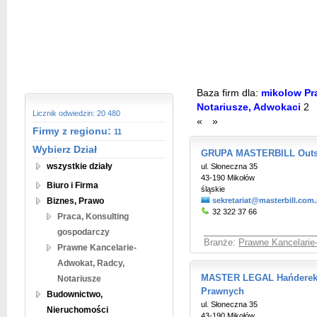
Baza firm dla:
mikolow Pra
Notariusze, Adwokaci
2
Licznik odwiedzin: 20 480
«
»
Firmy z regionu:
11
Wybierz Dział
GRUPA MASTERBILL Outso
wszystkie działy
ul. Słoneczna 35
43-190 Mikołów
Biuro i Firma
śląskie
Biznes, Prawo
sekretariat@masterbill.com.
32 322 37 66
Praca, Konsulting
gospodarczy
Branże:
Prawne Kancelarie
Prawne Kancelarie-
Adwokat, Radcy,
MASTER LEGAL Hańderek 
Notariusze
Prawnych
Budownictwo,
ul. Słoneczna 35
Nieruchomości
43-190 Mikołów