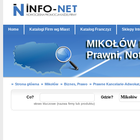
Home
Katalogi Firm wg Miast
Katalog Franczyz
Sklepy In
MIKOŁÓW P
Prawni, No
Strona główna
Mikołów
Biznes, Prawo
Prawne Kancelarie-Adwokat,
Co?
Gdzie?
słowo kluczowe (nazwa firmy lub produktu)