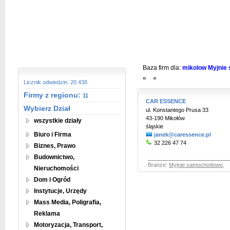
Baza firm dla:
mikolow Myjnie 
«
»
Licznik odwiedzin: 20 438
Firmy z regionu:
11
CAR ESSENCE
Wybierz Dział
ul. Konstantego Prusa 33
43-190 Mikołów
wszystkie działy
śląskie
Biuro i Firma
janek@caressence.pl
32 226 47 74
Biznes, Prawo
Budownictwo,
Branże:
Myjnie samochodowe
,
Nieruchomości
Dom i Ogród
Instytucje, Urzędy
Mass Media, Poligrafia,
Reklama
Motoryzacja, Transport,