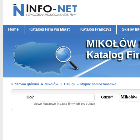
Home
Katalogi Firm wg Miast
Katalog Franczyz
Sklepy In
MIKOŁÓW M
Katalog Fi
Strona główna
Mikołów
Usługi
Myjnie samochodowe
Co?
Gdzie?
słowo kluczowe (nazwa firmy lub produktu)