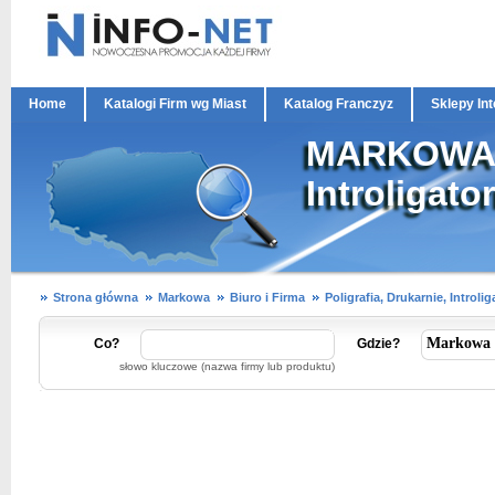
Home
Katalogi Firm wg Miast
Katalog Franczyz
Sklepy In
MARKOWA Po
Introligato
Strona główna
Markowa
Biuro i Firma
Poligrafia, Drukarnie, Introli
Co?
Gdzie?
słowo kluczowe (nazwa firmy lub produktu)