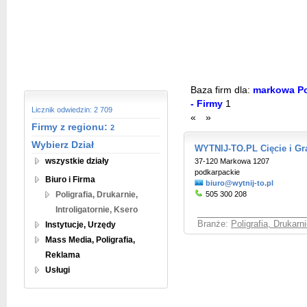
Baza firm dla:
markowa Poli
- Firmy
1
Licznik odwiedzin: 2 709
«
»
Firmy z regionu:
2
Wybierz Dział
WYTNIJ-TO.PL Cięcie i G
wszystkie działy
37-120 Markowa 1207
podkarpackie
Biuro i Firma
biuro@wytnij-to.pl
Poligrafia, Drukarnie,
505 300 208
Introligatornie, Ksero
Branże:
Poligrafia, Drukarni
Instytucje, Urzędy
Mass Media, Poligrafia,
Reklama
Usługi