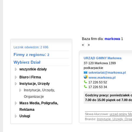
Baza firm dla:
markowa
1
«
»
Licznik odwiedzin: 2 696
Firmy z regionu:
2
URZĄD GMINY Markowa
Wybierz Dział
37-120 Markowa 1399
podkarpackie
wszystkie działy
sekretariat@markowa.pl
Biuro i Firma
www.markowa.pl
17 226 53 52
Instytucje, Urzędy
17 226 53 34
Instytucje, Urzędy,
Godziny pracy: poniedziałek o
Organizacje
7.00 do 15.00 piątek od 7.00 d
Mass Media, Poligrafia,
Reklama
Słowa kluczowe:
urząd gminy M
Usługi
Branże:
Instytucje, Urzędy, Orga