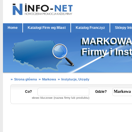
Home
Katalogi Firm wg Miast
Katalog Franczyz
Sklepy In
MARKOW
Firmy i Ins
Strona główna
Markowa
Instytucje, Urzędy
Co?
Gdzie?
słowo kluczowe (nazwa firmy lub produktu)