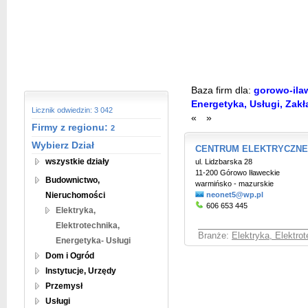
Baza firm dla:
gorowo-ilaw
Energetyka, Usługi, Zakł
Licznik odwiedzin: 3 042
«
»
Firmy z regionu:
2
Wybierz Dział
CENTRUM ELEKTRYCZNE T
wszystkie działy
ul. Lidzbarska 28
11-200 Górowo Iławeckie
Budownictwo,
warmińsko - mazurskie
Nieruchomości
neonet5@wp.pl
606 653 445
Elektryka,
Elektrotechnika,
Branże:
Elektryka, Elektro
Energetyka- Usługi
Dom i Ogród
Instytucje, Urzędy
Przemysł
Usługi