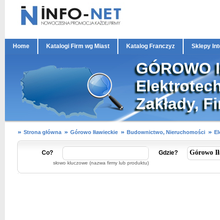
Home
Katalogi Firm wg Miast
Katalog Franczyz
Sklepy In
GÓROWO IŁ
Elektrotech
Zakłady, F
Strona główna
Górowo Iławieckie
Budownictwo, Nieruchomości
El
Co?
Gdzie?
słowo kluczowe (nazwa firmy lub produktu)