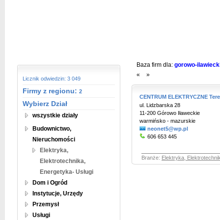
Baza firm dla:
gorowo-ilawieck
«
»
Licznik odwiedzin: 3 049
Firmy z regionu:
2
CENTRUM ELEKTRYCZNE Teres
Wybierz Dział
ul. Lidzbarska 28
11-200 Górowo Iławeckie
wszystkie działy
warmińsko - mazurskie
Budownictwo,
neonet5@wp.pl
606 653 445
Nieruchomości
Elektryka,
Branże:
Elektryka, Elektrotechni
Elektrotechnika,
Energetyka- Usługi
Dom i Ogród
Instytucje, Urzędy
Przemysł
Usługi