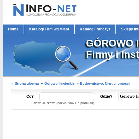
Home
Katalogi Firm wg Miast
Katalog Franczyz
Sklepy In
GÓROWO I
Firmy i Ins
Strona główna
Górowo Iławieckie
Budownictwo, Nieruchomości
Co?
Gdzie?
słowo kluczowe (nazwa firmy lub produktu)