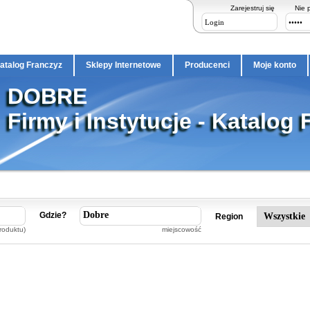
Zarejestruj się
Nie 
atalog Franczyz
Sklepy Internetowe
Producenci
Moje konto
DOBRE
Firmy i Instytucje - Katalog 
Gdzie?
Region
roduktu)
miejscowość