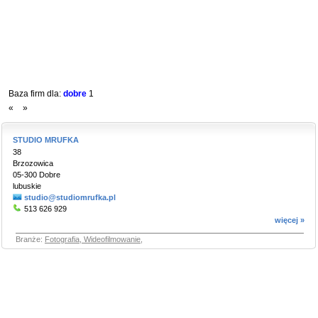
Baza firm dla:
dobre
1
«
»
STUDIO MRUFKA
38
Brzozowica
05-300 Dobre
lubuskie
studio@studiomrufka.pl
513 626 929
więcej »
Branże:
Fotografia, Wideofilmowanie
,