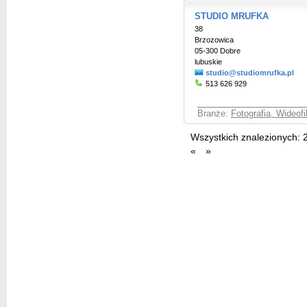
STUDIO MRUFKA
38
Brzozowica
05-300 Dobre
lubuskie
studio@studiomrufka.pl
513 626 929
Branże:
Fotografia, Wideof
Wszystkich znalezionych:
«
»