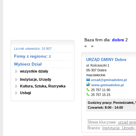
Baza firm dla:
dobre
2
«
»
Licznik odwiedzin: 10 807
Firmy z regionu:
2
URZĄD GMINY Dobre
Wybierz Dział
ul. Kościuszki 1
05-307 Dobre
wszystkie działy
mazowieckie
Instytucje, Urzędy
urzad@gminadobre.pl
www.gminadobre.pl
Kultura, Sztuka, Rozrywka
25 757 11 90
Usługi
25 757 15 23
Godziny pracy: Poniedziałek, W
Czwartek: 8:00 - 14:00
Słowa kluczowe:
urząd gmi
Branże:
Instytucje, Urzędy