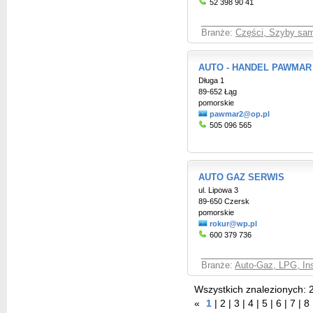
52 398 90 41
Branże:
Części, Szyby sa
AUTO - HANDEL PAWMAR
Długa 1
89-652 Łąg
pomorskie
pawmar2@op.pl
505 096 565
AUTO GAZ SERWIS
ul. Lipowa 3
89-650 Czersk
pomorskie
rokur@wp.pl
600 379 736
Branże:
Auto-Gaz, LPG, Ins
Wszystkich znalezionych:
«
1
|
2
|
3
|
4
|
5
|
6
|
7
|
8