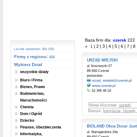
Baza firm dla:
czersk
222
«
1
|
2
|
3
|
4
|
5
|
6
|
7
|
8
Licznik odwiedzin: 481 939
Firmy z regionu:
222
URZĄD MIEJSKI
Wybierz Dział
ul. Kosciuszki 27
89-650 Czersk
wszystkie działy
pomorskie
Biuro i Firma
urzad_miejski@czersk.pl
www.czersk.pl
Biznes, Prawo
52 395 48 10
Budownictwo,
Nieruchomości
Słowa kluczowe:
urzędy
,
Chemia
Branże:
Instytucje, Urzędy
Dom i Ogród
Dziecko
BIOLAND Okna Drzwi Jus
Finanse, Ubezbieczenia
ul. Starogardzka 19a
Informatyka,
89-650 Czersk