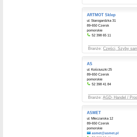
ARTMOT Sklep
ul. Starogardzka 31
89-650 Czersk
pomorskie
52 398 65 11
Branże:
Części, Szyby sa
AS
ul. Kościuszki 25
89-650 Czersk
pomorskie
52 398 41 84
Branże:
AGD- Handel / Pro
ASMET
ul. Mleczarska 12
89-650 Czersk
pomorskie
asmet@asmet.pl