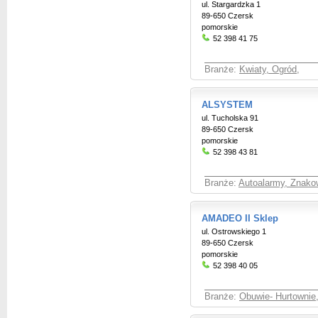
ul. Stargardzka 1
89-650 Czersk
pomorskie
52 398 41 75
Branże:
Kwiaty, Ogród
,
ALSYSTEM
ul. Tucholska 91
89-650 Czersk
pomorskie
52 398 43 81
Branże:
Autoalarmy, Znako
AMADEO II Sklep
ul. Ostrowskiego 1
89-650 Czersk
pomorskie
52 398 40 05
Branże:
Obuwie- Hurtownie,