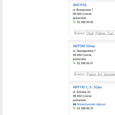
ANT-POL
ul. Browarowa 7
89-650 Czersk
pomorskie
52 398 94 00
Branże:
Opał, Paliwa, Gaz,
ANTOM Sklep
ul. Starogardzka 7
89-650 Czersk
pomorskie
52 398 66 47
Branże:
Papier, Art. biuro
ANTYKI L.S. Sijka
ul. Szkolna 10
89-650 Czersk
pomorskie
firma@antyki-sijka.pl
52 398 88 33