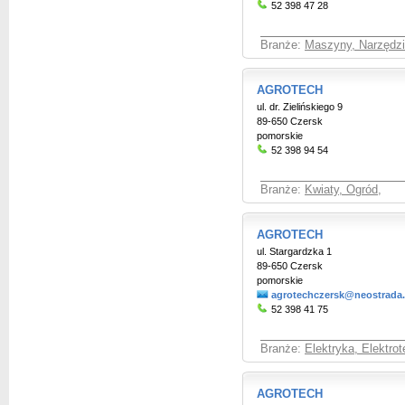
52 398 47 28
Branże:
Maszyny, Narzędzia
AGROTECH
ul. dr. Zielińskiego 9
89-650 Czersk
pomorskie
52 398 94 54
Branże:
Kwiaty, Ogród
,
AGROTECH
ul. Stargardzka 1
89-650 Czersk
pomorskie
agrotechczersk@neostrada.
52 398 41 75
Branże:
Elektryka, Elektro
AGROTECH