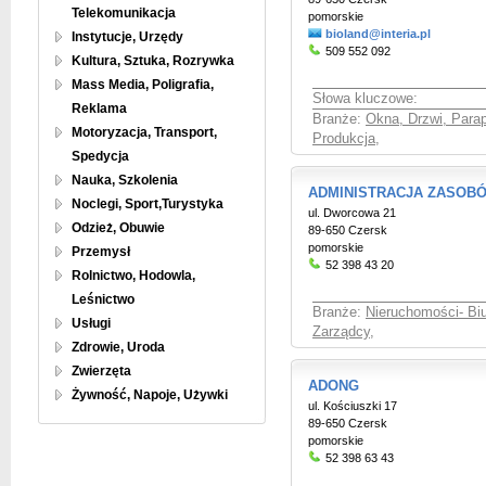
Telekomunikacja
pomorskie
bioland@interia.pl
Instytucje, Urzędy
509 552 092
Kultura, Sztuka, Rozrywka
Mass Media, Poligrafia,
Słowa kluczowe:
Reklama
Branże:
Okna, Drzwi, Parap
Motoryzacja, Transport,
Produkcja
,
Spedycja
Nauka, Szkolenia
ADMINISTRACJA ZASOB
Noclegi, Sport,Turystyka
ul. Dworcowa 21
Odzież, Obuwie
89-650 Czersk
pomorskie
Przemysł
52 398 43 20
Rolnictwo, Hodowla,
Leśnictwo
Branże:
Nieruchomości- Bi
Usługi
Zarządcy
,
Zdrowie, Uroda
Zwierzęta
ADONG
Żywność, Napoje, Używki
ul. Kościuszki 17
89-650 Czersk
pomorskie
52 398 63 43