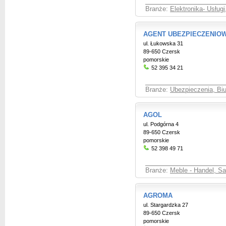
Branże:
Elektronika- Usługi
AGENT UBEZPIECZENIO
ul. Łukowska 31
89-650 Czersk
pomorskie
52 395 34 21
Branże:
Ubezpieczenia, Bi
AGOL
ul. Podgórna 4
89-650 Czersk
pomorskie
52 398 49 71
Branże:
Meble - Handel, S
AGROMA
ul. Stargardzka 27
89-650 Czersk
pomorskie