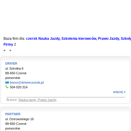
Baza firm dla:
czersk Nauka Jazdy, Szkolenia kierowców, Prawo Jazdy, Szkoły
Firmy
2
«
»
DRIVER
ul. Szkolna 6
89-650 Czersk
pomorskie
biuro@driverczersk.pl
504 020 314
więcej »
Branże:
Nauka jazdy, Prawo Jazdy
,
PARTNER
ul. Ostrowskiego 16
89-650 Czersk
pomorskie