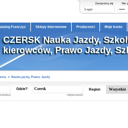
Zarejestruj się
Nie 
atalog Franczyz
Sklepy Internetowe
Producenci
Moje konto
CZERSK Nauka Jazdy, Szkol
kierowców, Prawo Jazdy, Szk
enia
Nauka jazdy, Prawo Jazdy
Gdzie?
Region
roduktu)
miejscowość