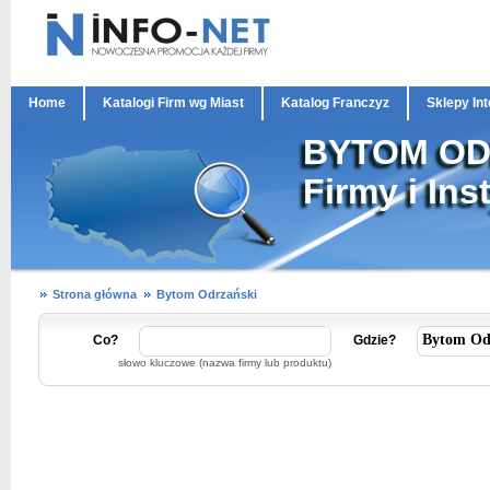
Home
Katalogi Firm wg Miast
Katalog Franczyz
Sklepy In
BYTOM OD
Firmy i Ins
Strona główna
Bytom Odrzański
Co?
Gdzie?
słowo kluczowe (nazwa firmy lub produktu)