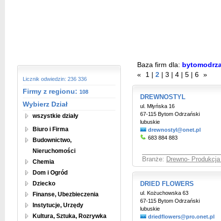
Baza firm dla:
bytomodrz
«
1
|
2
|
3
|
4
|
5
|
6
»
Licznik odwiedzin: 236 336
Firmy z regionu:
108
DREWNOSTYL
Wybierz Dział
ul. Młyńska 16
67-115 Bytom Odrzański
wszystkie działy
lubuskie
Biuro i Firma
drewnostyl@onet.pl
683 884 883
Budownictwo,
Nieruchomości
Branże:
Drewno- Produkcja 
Chemia
Dom i Ogród
Dziecko
DRIED FLOWERS
ul. Kożuchowska 63
Finanse, Ubezbieczenia
67-115 Bytom Odrzański
Instytucje, Urzędy
lubuskie
Kultura, Sztuka, Rozrywka
driedflowers@pro.onet.pl