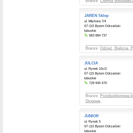
Branże:
Chemia gospodarcza
JAREN Sklep
ul. Młyńska 7/4
67-115 Bytom Odrzański
lubuskie
683 884 737
Branże:
Odzież, Bielizna, 
JULCIA
ul. Rynek 10c/2
67-115 Bytom Odrzański
lubuskie
728 945 470
Branże:
Przedsiębiorstwa 
Drogowe
,
JUNIOR
ul. Rynek 5
67-115 Bytom Odrzański
lubuskie