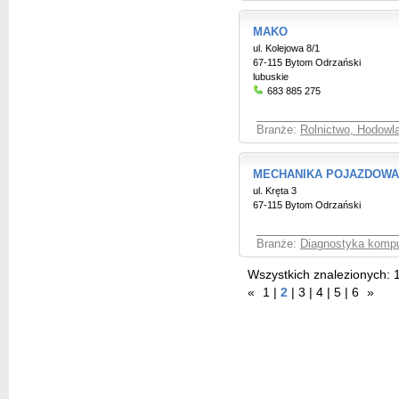
MAKO
ul. Kolejowa 8/1
67-115 Bytom Odrzański
lubuskie
683 885 275
Branże:
Rolnictwo, Hodowl
MECHANIKA POJAZDOWA
ul. Kręta 3
67-115 Bytom Odrzański
Branże:
Diagnostyka komp
Wszystkich znalezionych:
«
1
|
2
|
3
|
4
|
5
|
6
»