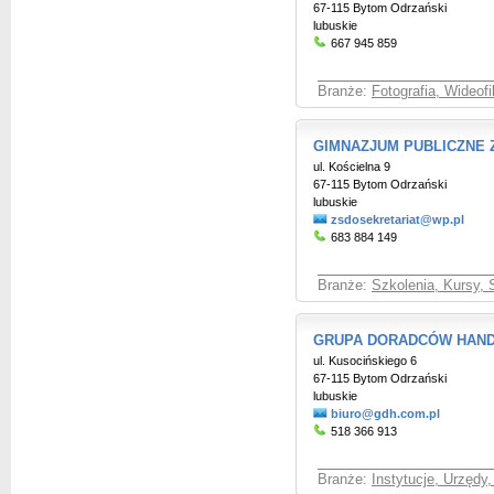
67-115 Bytom Odrzański
lubuskie
667 945 859
Branże:
Fotografia, Wideof
GIMNAZJUM PUBLICZNE 
ul. Kościelna 9
67-115 Bytom Odrzański
lubuskie
zsdosekretariat@wp.pl
683 884 149
Branże:
Szkolenia, Kursy, 
GRUPA DORADCÓW HAN
ul. Kusocińskiego 6
67-115 Bytom Odrzański
lubuskie
biuro@gdh.com.pl
518 366 913
Branże:
Instytucje, Urzędy