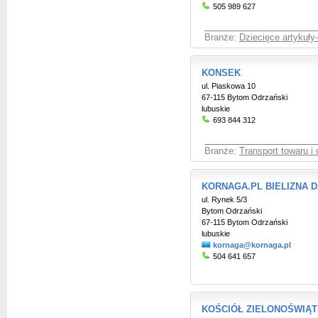
505 989 627
Branże:
Dziecięce artykuły
KONSEK
ul. Piaskowa 10
67-115 Bytom Odrzański
lubuskie
693 844 312
Branże:
Transport towaru i
KORNAGA.PL BIELIZNA 
ul. Rynek 5/3
Bytom Odrzański
67-115 Bytom Odrzański
lubuskie
kornaga@kornaga.pl
504 641 657
KOŚCIÓŁ ZIELONOŚWIĄ