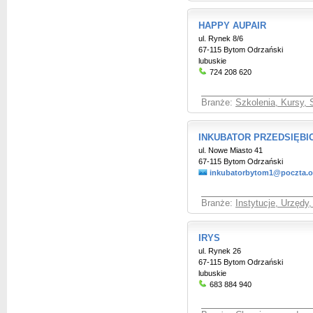
HAPPY AUPAIR
ul. Rynek 8/6
67-115 Bytom Odrzański
lubuskie
724 208 620
Branże:
Szkolenia, Kursy, 
INKUBATOR PRZEDSIĘBI
ul. Nowe Miasto 41
67-115 Bytom Odrzański
inkubatorbytom1@poczta.o
Branże:
Instytucje, Urzędy
IRYS
ul. Rynek 26
67-115 Bytom Odrzański
lubuskie
683 884 940