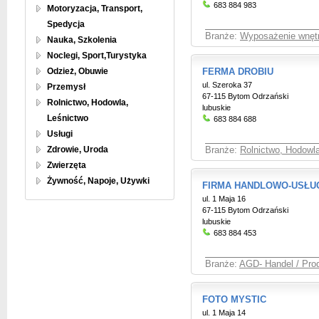
683 884 983
Motoryzacja, Transport,
Spedycja
Branże:
Wyposażenie wnętrz
Nauka, Szkolenia
Noclegi, Sport,Turystyka
Odzież, Obuwie
FERMA DROBIU
ul. Szeroka 37
Przemysł
67-115 Bytom Odrzański
Rolnictwo, Hodowla,
lubuskie
Leśnictwo
683 884 688
Usługi
Zdrowie, Uroda
Branże:
Rolnictwo, Hodowl
Zwierzęta
Żywność, Napoje, Używki
FIRMA HANDLOWO-USŁ
ul. 1 Maja 16
67-115 Bytom Odrzański
lubuskie
683 884 453
Branże:
AGD- Handel / Pro
FOTO MYSTIC
ul. 1 Maja 14