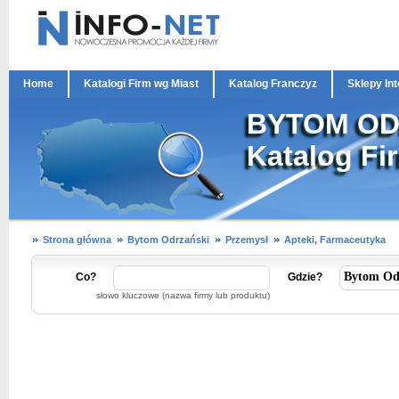
Home
Katalogi Firm wg Miast
Katalog Franczyz
Sklepy In
BYTOM ODR
Katalog Fi
Strona główna
Bytom Odrzański
Przemysł
Apteki, Farmaceutyka
Co?
Gdzie?
słowo kluczowe (nazwa firmy lub produktu)