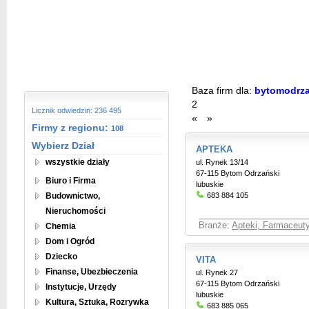
Baza firm dla:
bytomodrzan
2
Licznik odwiedzin: 236 495
«
»
Firmy z regionu:
108
Wybierz Dział
APTEKA
wszystkie działy
ul. Rynek 13/14
67-115 Bytom Odrzański
Biuro i Firma
lubuskie
Budownictwo,
683 884 105
Nieruchomości
Branże:
Apteki, Farmaceut
Chemia
Dom i Ogród
Dziecko
VITA
Finanse, Ubezbieczenia
ul. Rynek 27
67-115 Bytom Odrzański
Instytucje, Urzędy
lubuskie
Kultura, Sztuka, Rozrywka
683 885 065