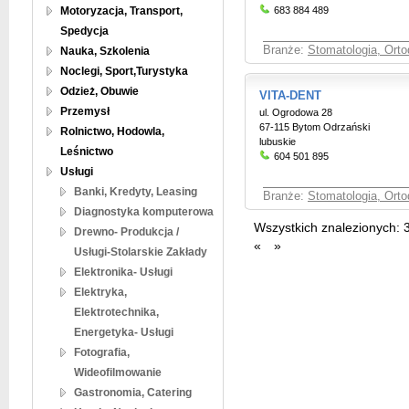
Motoryzacja, Transport,
683 884 489
Spedycja
Branże:
Stomatologia, Orto
Nauka, Szkolenia
Noclegi, Sport,Turystyka
Odzież, Obuwie
VITA-DENT
Przemysł
ul. Ogrodowa 28
67-115 Bytom Odrzański
Rolnictwo, Hodowla,
lubuskie
Leśnictwo
604 501 895
Usługi
Banki, Kredyty, Leasing
Branże:
Stomatologia, Orto
Diagnostyka komputerowa
Wszystkich znalezionych:
Drewno- Produkcja /
«
»
Usługi-Stolarskie Zakłady
Elektronika- Usługi
Elektryka,
Elektrotechnika,
Energetyka- Usługi
Fotografia,
Wideofilmowanie
Gastronomia, Catering