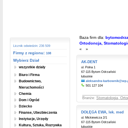
Baza firm dla:
bytomodrzan
Ortodoncja, Stomatologi
Licznik odwiedzin: 236 509
«
»
Firmy z regionu:
108
Wybierz Dział
AK-DENT
wszystkie działy
ul. Polna 1
67-115 Bytom Odrzański
Biuro i Firma
lubuskie
Budownictwo,
aleksandra-karbownik@wp.
501 127 104
Nieruchomości
Chemia
Branże:
Stomatologia, Orto
Dom i Ogród
Dziecko
DOŁĘGA EWA, lek. med
Finanse, Ubezbieczenia
ul. Mickiewicza 2/1
Instytucje, Urzędy
67-115 Bytom Odrzański
Kultura, Sztuka, Rozrywka
lubuskie