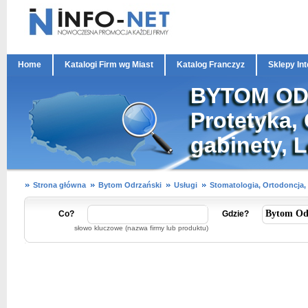
Home
Katalogi Firm wg Miast
Katalog Franczyz
Sklepy In
BYTOM ODR
Protetyka,
gabinety, 
Strona główna
Bytom Odrzański
Usługi
Stomatologia, Ortodoncja,
Co?
Gdzie?
słowo kluczowe (nazwa firmy lub produktu)