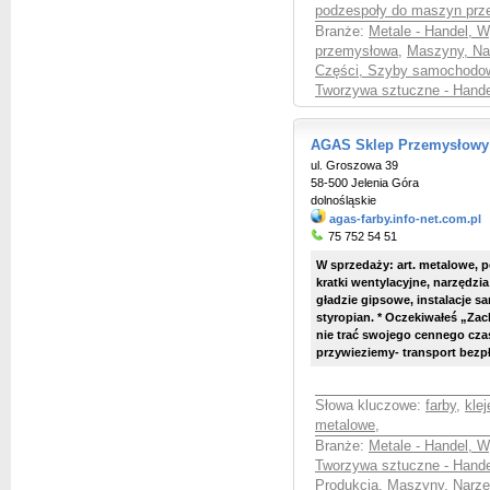
podzespoły do maszyn pr
Branże:
Metale - Handel, 
przemysłowa
,
Maszyny, Nar
Części, Szyby samochodow
Tworzywa sztuczne - Hande
AGAS Sklep Przemysłowy
ul. Groszowa 39
58-500 Jelenia Góra
dolnośląskie
agas-farby.info-net.com.pl
75 752 54 51
W sprzedaży: art. metalowe, pędz
kratki wentylacyjne, narzędzi
gładzie gipsowe, instalacje san
styropian. * Oczekiwałeś „Za
nie trać swojego cennego cz
przywieziemy- transport bezpła
Słowa kluczowe:
farby
,
klej
metalowe
,
Branże:
Metale - Handel, 
Tworzywa sztuczne - Hande
Produkcja
,
Maszyny, Narzęd