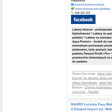
małopolskie
biuro@holzner.com.pl
www.holzner.com.pl/sklep
609 422 243
Lakiery Holzner - profesjonal
Hydrofobowe * Lakiery do par
parkietu * Lakiery na zewnątrz
Aqua Protect+ - środek do n
mineralnym porowatym powier
piaskowiec, tynk, jastrych, kam
parkietu Parquet Pro2k i Pro+
powierzchni drewnianych na z
do parkietu
Słowa kluczowe:
lakier hol
holzner do drewna sklep in
sklep internetowy
,
oleje hol
Branże:
Chemia budowlana
sztuczne - Handel
,
MAURO Łożyska Pasy Mate
U Eksport-Import inż. Wa