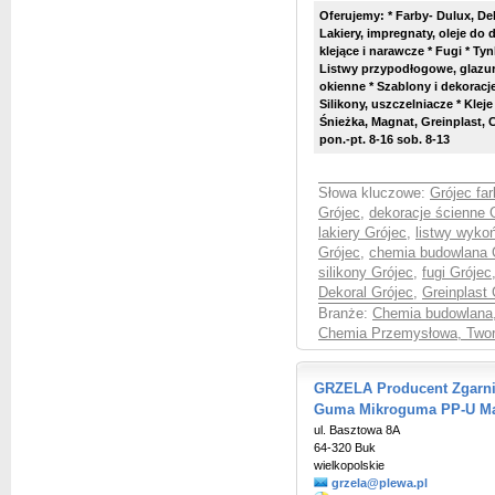
Oferujemy: * Farby- Dulux, Dek
Lakiery, impregnaty, oleje do
klejące i narawcze * Fugi * Ty
Listwy przypodłogowe, glazurn
okienne * Szablony i dekoracje
Silikony, uszczelniacze * Klej
Śnieżka, Magnat, Greinplast, C
pon.-pt. 8-16 sob. 8-13
Słowa kluczowe:
Grójec far
Grójec
,
dekoracje ścienne 
lakiery Grójec
,
listwy wyko
Grójec
,
chemia budowlana 
silikony Grójec
,
fugi Grójec
Dekoral Grójec
,
Greinplast 
Branże:
Chemia budowlana
Chemia Przemysłowa, Twor
GRZELA Producent Zgarni
Guma Mikroguma PP-U Ma
ul. Basztowa 8A
64-320 Buk
wielkopolskie
grzela@plewa.pl