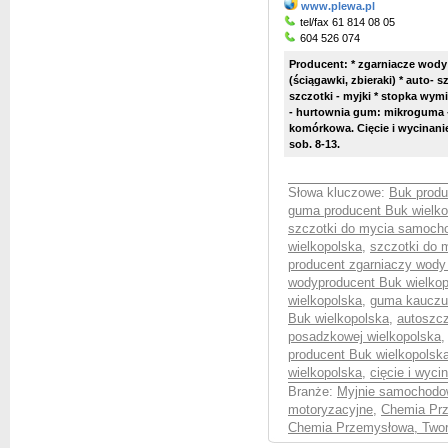
www.plewa.pl
tel/fax 61 814 08 05
604 526 074
Producent: * zgarniacze wody
(ściągawki, zbieraki) * auto-
szczotki - myjki * stopka wym
- hurtownia gum: mikroguma -
komórkowa. Cięcie i wycinanie
sob. 8-13.
Słowa kluczowe:
Buk produ
guma producent Buk wielko
szczotki do mycia samoch
wielkopolska
,
szczotki do
producent zgarniaczy wod
wodyproducent Buk wielkop
wielkopolska
,
guma kauczu
Buk wielkopolska
,
autoszcz
posadzkowej wielkopolska
producent Buk wielkopolsk
wielkopolska
,
cięcie i wyc
Branże:
Myjnie samochod
motoryzacyjne
,
Chemia Prz
Chemia Przemysłowa, Twor