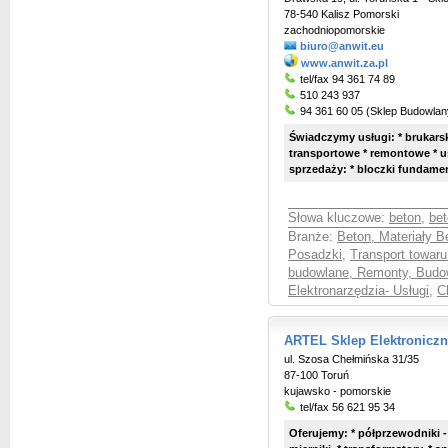
78-540 Kalisz Pomorski
zachodniopomorskie
biuro@anwit.eu
www.anwit.za.pl
tel/fax 94 361 74 89
510 243 937
94 361 60 05 (Sklep Budowlan
Świadczymy usługi: * brukarski
transportowe * remontowe * u
sprzedaży: * bloczki fundament
Słowa kluczowe:
beton
,
bet
Branże:
Beton, Materiały 
Posadzki
,
Transport towaru
budowlane, Remonty, Budo
Elektronarzędzia- Usługi
,
C
ARTEL Sklep Elektroniczn
ul. Szosa Chełmińska 31/35
87-100 Toruń
kujawsko - pomorskie
tel/fax 56 621 95 34
Oferujemy: * półprzewodniki -