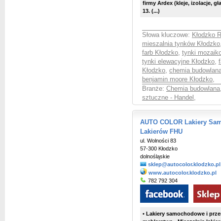
firmy Ardex (kleje, izolacje, g
13.
(...)
Słowa kluczowe:
Kłodzko R
mieszalnia tynków Kłodzko
farb Kłodzko
,
tynki mozaik
tynki elewacyjne Kłodzko
,
Kłodzko
,
chemia budowlan
benjamin moore Kłodzko
,
Branże:
Chemia budowlana
sztuczne - Handel
,
AUTO COLOR Lakiery Sam
Lakierów FHU
ul. Wolności 83
57-300 Kłodzko
dolnośląskie
sklep@autocolor.klodzko.pl
www.autocolor.klodzko.pl
782 792 304
• Lakiery samochodowe i prze