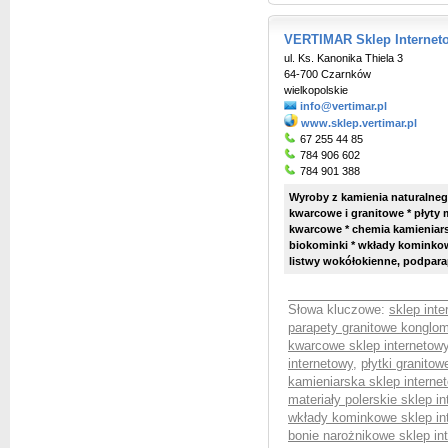
VERTIMAR Sklep Internet
ul. Ks. Kanonika Thiela 3
64-700 Czarnków
wielkopolskie
info@vertimar.pl
www.sklep.vertimar.pl
67 255 44 85
784 906 602
784 901 388
Wyroby z kamienia naturalnego
kwarcowe i granitowe * płyty 
kwarcowe * chemia kamieniarsk
biokominki * wkłady kominkow
listwy wokółokienne, podpara
Słowa kluczowe:
sklep int
parapety granitowe konglom
kwarcowe sklep internetow
internetowy
,
płytki granito
kamieniarska sklep interne
materiały polerskie sklep i
wkłady kominkowe sklep in
bonie narożnikowe sklep in