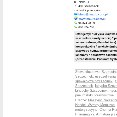
ul. Pilska 11
78-400 Szczecinek
zachodniopomorskie
biuro@mauro.com.pl
www.mauro.com.pl
94 374 28 89
600 924 706
Oferujemy: *
łożyska krajowe
w szerokim asortymencie) * p
samochodowe, dla rolnictwa) 
konstrukcyjne * artykuły śrub
przewody hydrauliczne (serwis)
łańcuchy * doradztwo technic
(przedstawiciel Pneumat System
Słowa kluczowe:
Szczecine
Szczecinek
,
uszczelnienia
spawalnicze Szczecinek
,
ś
Szczecinek
,
łożyska Szcz
łańcuchy Szczecinek
,
hydr
pneumatyki przemysłowej 
Branże:
Maszyny, Narzędzia
Handel, Wyroby Metalowe
,
motoryzacyjne
,
Chemia Prz
Pneumatyka, Armatura prz