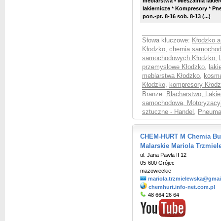
meblarstwa
• Mieszalnia laki
lakiernicze * Kompresory * Pn
pon.-pt. 8-16 sob. 8-13 (...)
Słowa kluczowe:
Kłodzko ar
Kłodzko
,
chemia samochod
samochodowych Kłodzko
,
przemysłowe Kłodzko
,
laki
meblarstwa Kłodzko
,
kosme
Kłodzko
,
kompresory Kłod
Branże:
Blacharstwo, Laki
samochodowa, Motoryzacy
sztuczne - Handel
,
Pneumat
CHEM-HURT M Chemia Budo
Malarskie Mariola Trzmie
ul. Jana Pawła II 12
05-600 Grójec
mazowieckie
mariola.trzmielewska@gmai
chemhurt.info-net.com.pl
48 664 26 64