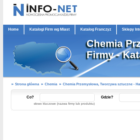
Home
Katalogi Firm wg Miast
Katalog Franczyz
Sklepy In
Chemia Pr
Firmy - Ka
Strona główna
Chemia
Chemia Przemysłowa, Tworzywa sztuczne - Ha
Co?
Gdzie?
słowo kluczowe (nazwa firmy lub produktu)