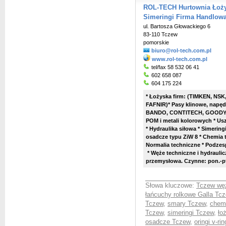
ROL-TECH Hurtownia Łoży
Simeringi Firma Handlow
ul. Bartosza Głowackiego 6
83-110 Tczew
pomorskie
biuro@rol-tech.com.pl
www.rol-tech.com.pl
tel/fax 58 532 06 41
602 658 087
604 175 224
* Łożyska firm: (TIMKEN, NSK
FAFNIR)* Pasy klinowe, nap
BANDO, CONTITECH, GOODYEAR)
POM i metali kolorowych * U
* Hydraulika siłowa * Simeringi,
osadcze typu ZiW 8 * Chemia 
Normalia techniczne * Podze
*
Węże techniczne i hydraulicz
przemysłowa. Czynne: pon.-pt
Słowa kluczowe:
Tczew węż
łańcuchy rolkowe Galla Tc
Tczew
,
smary Tczew
,
chem
Tczew
,
simeringi Tczew
,
ło
osadcze Tczew
,
oringi v-ri