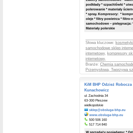
podkłady * szpachlówki * utwa
polerowanie * materiały ścierne
* spray. Kompresory: * kompr
oleje * filtry powietrza * filtr
samochodowe – pielęgnacja: * n
Materiały polerskie
Słowa kluczowe:
kosmetyki
samochodowe sklep intern
internetowy
,
kompresory skl
internetowy
,
Branże:
Chemia samochodo
Przemysłowa, Tworzywa sz
KiM BHP Odzież Robocza S
Kunachowicz
ul. Zachodnia 34
63-300 Pleszew
wielkopolskie
sklep@obsluga-bhp.eu
www.obsluga-bhp.eu
500 506 160
517 714 840
W sprzedaży posiadamy: * Odz