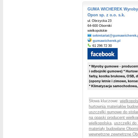
GUMA WICHEREK Wyroby G
Opon sp. z o.o. s.k.
ul. Obrzycka 23
64-600 Oborniki
wielkopolskie
sekretariat@gumawicherek.
gumawicherek.pl
61 296 72 30
* Wyroby gumowe - producent 
i odbojniki gumowe) * Hurtown
farby, kostka brukowa, OSB, d
(opony letnie i zimowe, kons
* Klimatyzacja samochodowa,
Słowa kluczowe:
wielkopol
hurtownia materiałów budow
uszczelki gumowe do stolar
na opaski producent wielko
wielkopolska
,
uszczelki do
materiały budowlane Oborni
wewnętrzne zewnętrzne Obo