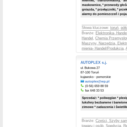
mierniki, * transformatory, * a
maskownice, * przewody głośnik
gniazda, * przełączniki, * przek
alarmy do pomieszczeń i pojaz
Słowa kluczowe:
toruń
,
pół
Branże:
Elektronika- Hande
Handel
,
Chemia Przemysłow
Maszyny, Narzędzia, Elekt
mienia- Handel/Produkcja
,
AUTOPLEX s.j.
ul. Bukowa 27
87-100 Toruń
kujawsko - pomorskie
autoplex@wp.pl
(0-56) 659 88 59
fax 648 33 53
Sprzedaż: * poliwęglan * plexig
luksfery bezbarwne i barwion
zimowe * zadaszenia i świetliki
Branże:
Części, Szyby sa
towaru i osób, Spedycja
,
Re