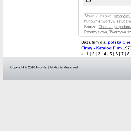
(...)
Słowa kluczowe:
tworzywa 
hurtownie tworzyw sztuczn
Branże:
Chemia gospodarcza
Przemysłowa, Tworzywa sz
Baza firm dla:
polska Che
Firmy - Katalog Firm
197
«
1
|
2
|
3
|
4
|
5
|
6
|
7
|
8
Copyright © 2010 Info-Net | All Rights Reserved