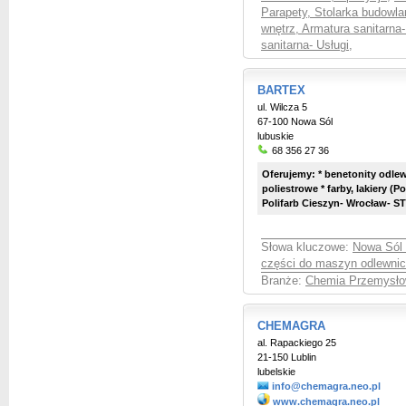
Parapety, Stolarka budowla
wnętrz, Armatura sanitarna
sanitarna- Usługi
,
BARTEX
ul. Wilcza 5
67-100 Nowa Sól
lubuskie
68 356 27 36
Oferujemy: * benetonity odle
poliestrowe * farby, lakiery (P
Polifarb Cieszyn- Wrocław- S
Słowa kluczowe:
Nowa Sól 
części do maszyn odlewni
Branże:
Chemia Przemysłow
CHEMAGRA
al. Rapackiego 25
21-150 Lublin
lubelskie
info@chemagra.neo.pl
www.chemagra.neo.pl