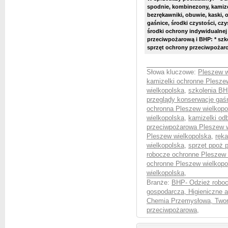
spodnie, kombinezony, kamizel
bezrękawniki, obuwie, kaski, 
gaśnice, środki czystości, czyś
środki ochrony indywidualnej
przeciwpożarową i BHP: * szk
sprzęt ochrony przeciwpożarowe
Słowa kluczowe:
Pleszew w
kamizelki ochronne Plesze
wielkopolska
,
szkolenia BH
przeglądy konserwacje gaś
ochronna Pleszew wielkopo
wielkopolska
,
kamizelki od
przeciwpożarowa Pleszew w
Pleszew wielkopolska
,
ręk
wielkopolska
,
sprzęt ppoż 
robocze ochronne Pleszew 
ochronne Pleszew wielkopo
wielkopolska
,
Branże:
BHP- Odzież roboc
gospodarcza, Higieniczne a
Chemia Przemysłowa, Twor
przeciwpożarowa
,