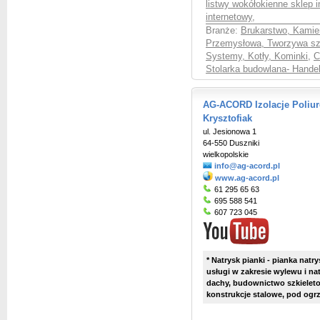
listwy wokółokienne sklep i
internetowy
,
Branże:
Brukarstwo, Kamie
Przemysłowa, Tworzywa sz
Systemy, Kotły, Kominki
,
C
Stolarka budowlana- Handel
AG-ACORD Izolacje Poliu
Krysztofiak
ul. Jesionowa 1
64-550 Duszniki
wielkopolskie
info@ag-acord.pl
www.ag-acord.pl
61 295 65 63
695 588 541
607 723 045
* Natrysk pianki - pianka natr
usługi w zakresie wylewu i n
dachy, budownictwo szkieleto
konstrukcje stalowe, pod ogr