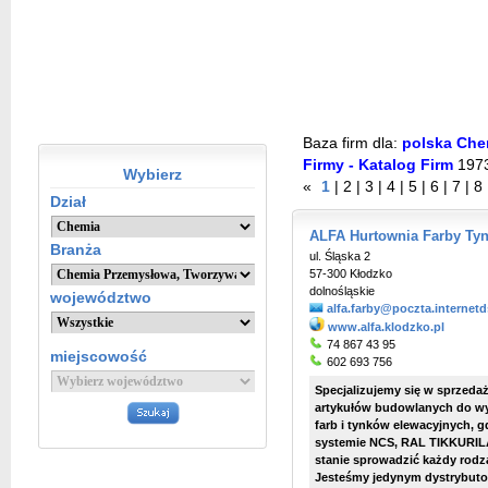
Baza firm dla:
polska Che
Firmy - Katalog Firm
197
Wybierz
«
1
|
2
|
3
|
4
|
5
|
6
|
7
|
8
Dział
ALFA Hurtownia Farby Tyn
Branża
ul. Śląska 2
57-300 Kłodzko
dolnośląskie
województwo
alfa.farby@poczta.internetds
www.alfa.klodzko.pl
74 867 43 95
miejscowość
602 693 756
Specjalizujemy się w sprzedaż
artykułów budowlanych do wy
farb i tynków elewacyjnych, 
systemie NCS, RAL TIKKURIL
stanie sprowadzić każdy rodzaj
Jesteśmy jedynym dystrybutor