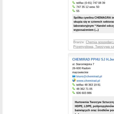
tel/fax (0-81) 747 08 39
747 35 12 wew. 50
55
Spółka cywilna CHEMAGRA intn
skupia się w czterech sektor
laboratoryjnym * Handel odc
wyposażeniem (...)
Branże:
Chemia gospodarcza
Przemysłowa, Tworzywa sz
CHEMIRAD PPHU SJ H.Jem
ul. Staromiejska 7
26-600 Radom
mazowieckie
biuro@chemirad.pl
www.chemirad.pl
tel/fax 48 363 19 81
48 362 71 05
606 603 886
Hurtownia Tworzyw Sztuczny
HDPE, LDPE, polipropylenów, 
barwiących oraz środków pom