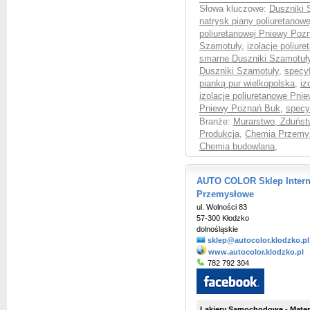
Słowa kluczowe:
Duszniki 
natrysk piany poliuretanow
poliuretanowej Pniewy Poz
Szamotuły
,
izolacje poliu
smarne Duszniki Szamotuł
Duszniki Szamotuły
,
specyf
pianką pur wielkopolska
,
iz
izolacje poliuretanowe Pn
Pniewy Poznań Buk
,
specy
Branże:
Murarstwo, Zduńst
Produkcja
,
Chemia Przemys
Chemia budowlana
,
AUTO COLOR Sklep Intern
Przemysłowe
ul. Wolności 83
57-300 Kłodzko
dolnośląskie
sklep@autocolor.klodzko.pl
www.autocolor.klodzko.pl
782 792 304
Lakiery Samochodowe - Materia