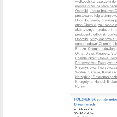
wielkopolska
,
uszczelki do
montaż drzwi na stare ości
Oborniki
,
kostka brukowa O
prostowanie felg aluminiow
Oborniki
,
wyroby gumowe pr
opon Oborniki
,
zakuwanie w
akustycznych producent
,
p
producent
,
odbojniki gumo
Oborniki
,
rynny dachówka O
samochodowej Oborniki
,
bl
Branże:
Chemia budowlana
Okna, Drzwi, Parapety, Sto
Chemia Przemysłowa, Twor
Przemysłowa, Tworzywa sz
Przemysłowa, Tworzywa szt
Wodne, Gazowe, Kanalizac
Narzędzia, Elektronarzędzi
Energetyka- Handel
,
Brukar
Rynny
,
HOLZNER Sklep Internetow
Drewnianych
ul. Balicka 214
30-198 Kraków