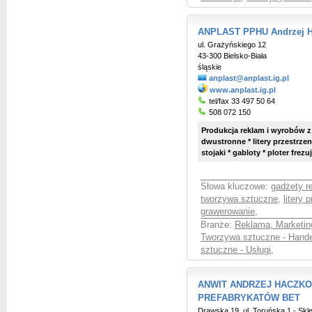
ANPLAST PPHU Andrzej 
ul. Grażyńskiego 12
43-300 Bielsko-Biała
śląskie
anplast@anplast.ig.pl
www.anplast.ig.pl
tel/fax 33 497 50 64
508 072 150
Produkcja reklam i wyrobów z 
dwustronne * litery przestrzenn
stojaki * gabloty * ploter frezu
Słowa kluczowe:
gadżety 
tworzywa sztuczne
,
litery 
grawerowanie
,
Branże:
Reklama, Marketin
Tworzywa sztuczne - Hande
sztuczne - Usługi
,
ANWIT ANDRZEJ HACZKO
PREFABRYKATÓW BET
Drawska 19, ul. Toruńska 1 - Sk