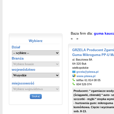
Baza firm dla:
guma kaucz
«
»
Wybierz
Dział
GRZELA Producent Zgarni
Guma Mikroguma PP-U Ma
Branża
ul. Basztowa 8A
64-320 Buk
wielkopolskie
województwo
grzela@plewa.pl
www.plewa.pl
tel/fax 61 814 08 05
miejscowość
604 526 074
Producent: * zgarniacze wody
(ściągawki, zbieraki) * auto-
szczotki - myjki * stopka wym
- hurtownia gum: mikroguma -
komórkowa. Cięcie i wycinanie
sob. 8-13.