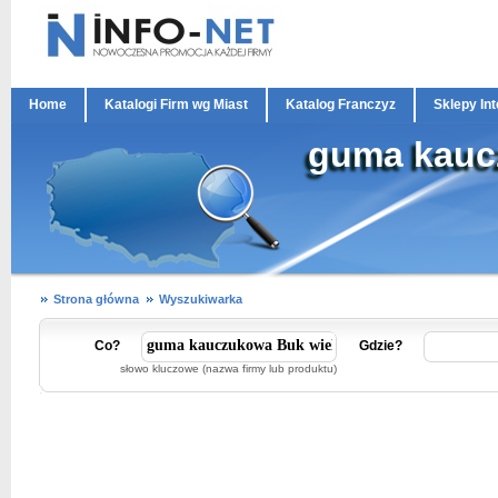
Home
Katalogi Firm wg Miast
Katalog Franczyz
Sklepy In
guma kauc
Strona główna
Wyszukiwarka
Co?
Gdzie?
słowo kluczowe (nazwa firmy lub produktu)