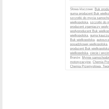
Słowa kluczowe:
Buk produ
guma producent Buk wielko
szczotki do mycia samoch
wielkopolska
,
szczotki do
producent zgarniaczy wod
wodyproducent Buk wielkop
wielkopolska
,
guma kauczu
Buk wielkopolska
,
autoszcz
posadzkowej wielkopolska
producent Buk wielkopolsk
wielkopolska
,
cięcie i wyc
Branże:
Myjnie samochod
motoryzacyjne
,
Chemia Prz
Chemia Przemysłowa, Twor