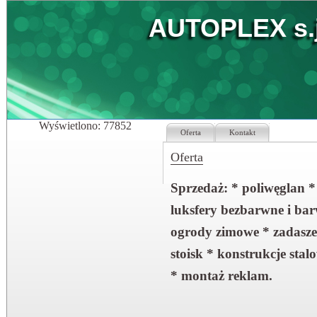
AUTOPLEX s.j
Wyświetlono: 77852
Oferta
Kontakt
Oferta
Sprzedaż: * poliwęglan *
luksfery bezbarwne i b
ogrody zimowe * zadaszeni
stoisk * konstrukcje sta
* montaż reklam.