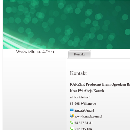
Wyświetlono: 47705
Kontakt
Kontakt
KARZEK Producent Bram Ogrodzeń Ba
Krat PW Alicja Karzek
ul. Kościelna 8
66-008 Wilkanowo
karzek@o2.pl
www.karzek.com.pl
68 327 31 81
512 035 186