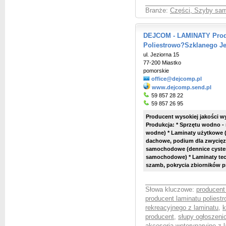
Branże:
Części, Szyby sa
DEJCOM - LAMINATY Prod
Poliestrowo?Szklanego Je
ul. Jeziorna 15
77-200 Miastko
pomorskie
office@dejcomp.pl
www.dejcomp.send.pl
59 857 28 22
59 857 26 95
Producent wysokiej jakości w
Produkcja: * Sprzętu wodno - r
wodne) * Laminaty użytkowe (
dachowe, podium dla zwycięzc
samochodowe (dennice cystern
samochodowe) * Laminaty tech
szamb, pokrycia zbiorników
Słowa kluczowe:
producent
producent laminatu poliest
rekreacyjnego z laminatu
,
k
producent
,
słupy ogłoszeni