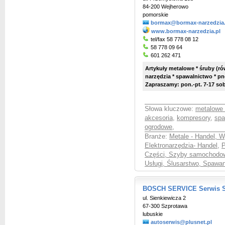
84-200 Wejherowo
pomorskie
bormax@bormax-narzedzia.
www.bormax-narzedzia.pl
tel/fax 58 778 08 12
58 778 09 64
601 262 471
Artykuły metalowe * śruby (ró
narzędzia * spawalnictwo * pn
Zapraszamy: pon.-pt. 7-17 sob
Słowa kluczowe:
metalowe 
akcesoria
,
kompresory
,
spa
ogrodowe
,
Branże:
Metale - Handel, 
Elektronarzędzia- Handel
,
P
Części, Szyby samochodow
Usługi, Ślusarstwo, Spawan
BOSCH SERVICE Serwis Sa
ul. Sienkiewicza 2
67-300 Szprotawa
lubuskie
autoserwis@plusnet.pl