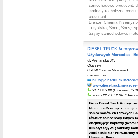
akcesoria weterynaryjne z 
samochodowe producent
,
d
laminaty techniczne produc
producent
,
Branże:
Chemia Przemysłow
Turystyka, Sport, Sprzęt s
Szyby samochodowe, moto
DIESEL TRUCK Autoryzowa
Użytkowych Mercedes - Ben
ul. Poznańska 343
Ołtarzew
05-850 Ożarów Mazowiecki
mazowieckie
biuro@dieseltruck.mercede
www.dieseltruck.mercedes-
22 733 52 00 (Ołtarzew), 42 2
serwis 22 733 52 34 (Ołtarzew
Firma Diesel Truck Autoryzow
Mercedes-Benz sp. z o.o. ajm
samochodów ciężarowych i d
równiez samochody innych ma
obejmujący: naprawy gwaranc
klimatyzacji, 24 godzinny mo
zbieżnośći 3D * Prowadzimy r
Mercedes-Benz