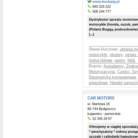
www.bushpig.pl
660 225 222
508 244 777
Dystrybutor sprzętu motorowe
motocykle (honda, suzuk, yam
(Polaris Buggy, poduszkowiec
(...)
Słowa kluczowe:
ubrania m
motocykle
,
skutery
,
serwis
motocyklowe
,
opony
,
felgi
,
Branże:
Autoalarmy, Znako
Motoryzacyjna
,
Części, Sz
Diagnostyka komputerowa
pojazdowa
,
Handel samoch
CAR MOTORS
ul. Startowa 16
85-744 Bydgoszcz
kujawsko - pomorskie
52 345 29 57
Oferujemy w ciągłej sprzedaż
* amortyzatory * osłony przeg
szczęki i cylinderki hamulcow