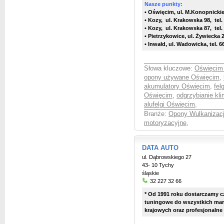
Nasze punkty:
• Oświęcim, ul. M.Konopnickiej
• Kozy, ul. Krakowska 98, tel.
• Kozy, ul. Krakowska 87, tel.
• Pietrzykowice, ul. Żywiecka 2
• Inwałd, ul. Wadowicka, tel. 6
Słowa kluczowe:
Oświęcim 
opony używane Oświęcim
,
akumulatory Oświęcim
,
fel
Oświęcim
,
odgrzybianie kl
alufelgi Oświęcim
,
Branże:
Opony Wulkanizac
motoryzacyjne
,
DATA AUTO
ul. Dąbrowskiego 27
43- 10 Tychy
śląskie
32 227 32 66
* Od 1991 roku dostarczamy cz
tuningowe do wszystkich ma
krajowych oraz profesjonalne n