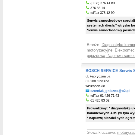
(0-68) 376 41 83
376 56 14
tel/fax 376 12 99
Serwis samochodowy specjaliz
systemach diesla * wtrysku b
Serwis samochodowy posiada n
Branże:
Diagnostyka komp
motoryzacyjne
,
Elektromec
pojazdowa, Naprawa samo
BOSCH SERVICE Serwis Sa
ul. Fabryczna 5a
62-200 Gniezno
wielkopolskie
czerniak_gniezno@o2.pl
tel/fax 61 426 71 43
61 425 83 02
Prowadzimy: * diagnostykę u
hamulcowych ABS (w tym wymi
* naprawę niezależnych ogrz
Słowa kluczowe:
motoryzac