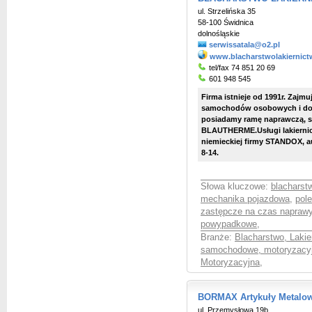
ul. Strzelińska 35
58-100 Świdnica
dolnośląskie
serwissatala@o2.pl
www.blacharstwolakiernictw
tel/fax 74 851 20 69
601 948 545
Firma istnieje od 1991r. Zaj
samochodów osobowych i do
posiadamy ramę naprawczą, sy
BLAUTHERME.Usługi lakiernicz
niemieckiej firmy STANDOX, au
8-14.
Słowa kluczowe:
blacharst
mechanika pojazdowa
,
pol
zastępcze na czas napraw
powypadkowe
,
Branże:
Blacharstwo, Laki
samochodowe, motoryzacy
Motoryzacyjna
,
BORMAX Artykuły Metalow
ul. Przemysłowa 19b