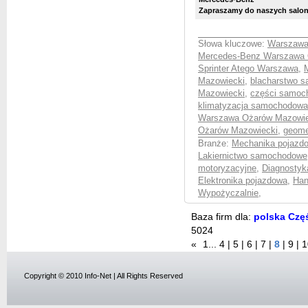
Zapraszamy do naszych salon
Słowa kluczowe:
Warszawa
Mercedes-Benz Warszawa 
Sprinter Atego Warszawa
,
Mazowiecki
,
blacharstwo 
Mazowiecki
,
części samoc
klimatyzacja samochodow
Warszawa Ożarów Mazowie
Ożarów Mazowiecki
,
geome
Branże:
Mechanika pojazd
Lakiernictwo samochodowe
motoryzacyjne
,
Diagnostyk
Elektronika pojazdowa
,
Han
Wypożyczalnie
,
Baza firm dla:
polska Czę
5024
«
1
...
4
|
5
|
6
|
7
|
8
|
9
|
1
Copyright © 2010 Info-Net | All Rights Reserved