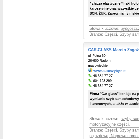
* złącza elastyczne * haki hol
karoseryjne oraz wszystkie c
SCN, ŻUK. Zapewniamy niskie 
Słowa kluczowe:
bydgoszc
Branże:
Części, Szyby sa
CAR-GLASS Marcin Zago
ul. Polna 60
26-600 Radom
mazowieckie
www.autoszyby.net
48 384 77 27
604 123 299
48 384 77 27
Firma "Car-glass" istnieje na 
wymianie szyb samochodowy
i terenowych, a także w autob
Słowa kluczowe:
szyby sa
motoryzacyjne części
,
Branże:
Części, Szyby sa
pojazdowa, Naprawa samo