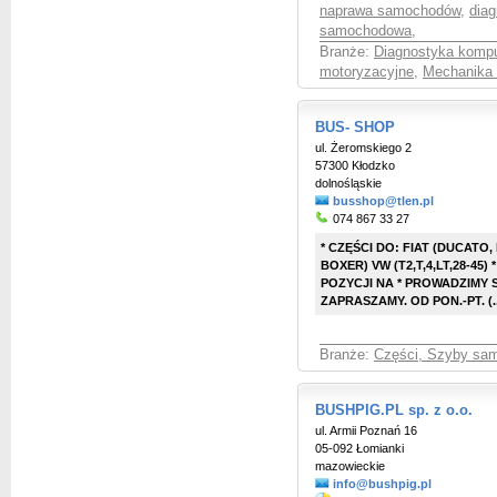
naprawa samochodów
,
dia
samochodowa
,
Branże:
Diagnostyka komp
motoryzacyjne
,
Mechanika
BUS- SHOP
ul. Żeromskiego 2
57300 Kłodzko
dolnośląskie
busshop@tlen.pl
074 867 33 27
* CZĘŚCI DO: FIAT (DUCATO,
BOXER) VW (T2,T,4,LT,28-45) 
POZYCJI NA * PROWADZIMY
ZAPRASZAMY. OD PON.-PT. (..
Branże:
Części, Szyby sa
BUSHPIG.PL sp. z o.o.
ul. Armii Poznań 16
05-092 Łomianki
mazowieckie
info@bushpig.pl