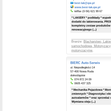
best-lak@qw.pl
www.best-lak.qw.pl
tel/fax (0-56) 621 99 67
* LAKIERY * podkłady * wypełni
dodatki do lakierowania. P
kompletny zestaw produktów 
renowacyjnego (...)
Branże:
Blacharstwo, Laki
samochodowa, Motoryzacy
motoryzacyjne
,
BIERC Auto-Serwis
ul. Niepodległości 14
57-400 Nowa Ruda
dolnośląskie
074 872 24 09
0605 437 325
* Mechanika Pojazdowa * Monta
zmiennych * Diagnostyka i e
autoalarmów * oraz sprzedaż 
Wymiana oleju (...)