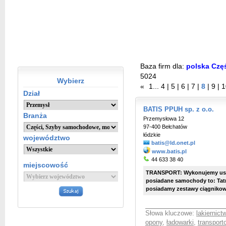
Baza firm dla:
polska Czę
5024
Wybierz
«
1
...
4
|
5
|
6
|
7
|
8
|
9
|
1
Dział
BATIS PPUH sp. z o.o.
Branża
Przemysłowa 12
97-400 Bełchatów
łódzkie
województwo
batis@ld.onet.pl
www.batis.pl
44 633 38 40
miejscowość
TRANSPORT: Wykonujemy usługi
posiadane samochody to: Tatra
posiadamy zestawy ciągnikowe 
Słowa kluczowe:
lakiernic
opony
,
ładowarki
,
transport