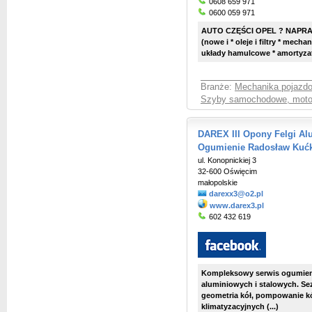
0608 659 971
0600 059 971
AUTO CZĘŚCI OPEL ? NAPRAW
(nowe i * oleje i filtry * mech
układy hamulcowe * amortyz
Branże:
Mechanika pojazd
Szyby samochodowe, moto
DAREX III Opony Felgi Al
Ogumienie Radosław Kuć
ul. Konopnickiej 3
32-600 Oświęcim
małopolskie
darexx3@o2.pl
www.darex3.pl
602 432 619
Kompleksowy serwis ogumieni
aluminiowych i stalowych. S
geometria kół, pompowanie kó
klimatyzacyjnych (...)