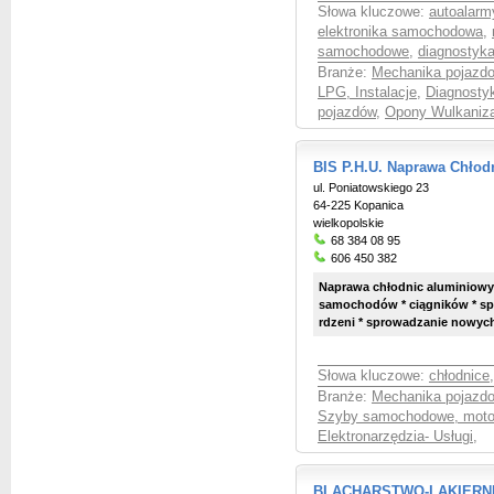
Słowa kluczowe:
autoalarm
elektronika samochodowa
,
samochodowe
,
diagnostyk
Branże:
Mechanika pojazd
LPG, Instalacje
,
Diagnosty
pojazdów
,
Opony Wulkaniz
BIS P.H.U. Naprawa Chłod
ul. Poniatowskiego 23
64-225 Kopanica
wielkopolskie
68 384 08 95
606 450 382
Naprawa chłodnic aluminiowyc
samochodów * ciągników * spy
rdzeni * sprowadzanie nowych
Słowa kluczowe:
chłodnice
Branże:
Mechanika pojazd
Szyby samochodowe, moto
Elektronarzędzia- Usługi
,
BLACHARSTWO-LAKIERNIC