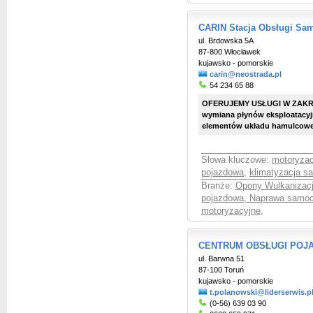
CARIN Stacja Obsługi S
ul. Brdowska 5A
87-800 Włocławek
kujawsko - pomorskie
carin@neostrada.pl
54 234 65 88
OFERUJEMY USŁUGI W ZAKRESI
wymiana płynów eksploatacyjn
elementów układu hamulcowego 
Słowa kluczowe:
motoryzac
pojazdowa
,
klimatyzacja 
Branże:
Opony Wulkanizac
pojazdowa, Naprawa samo
motoryzacyjne
,
CENTRUM OBSŁUGI POJA
ul. Barwna 51
87-100 Toruń
kujawsko - pomorskie
t.polanowski@liderserwis.p
(0-56) 639 03 90