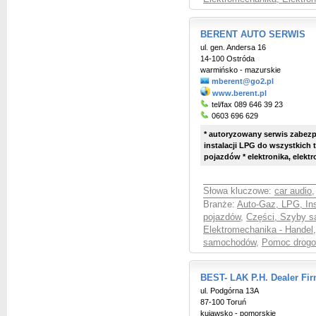
BERENT AUTO SERWIS
ul. gen. Andersa 16
14-100 Ostróda
warmińsko - mazurskie
mberent@go2.pl
www.berent.pl
tel/fax 089 646 39 23
0603 696 629
* autoryzowany serwis zabezp
instalacji LPG do wszystkic
pojazdów * elektronika, elektr
Słowa kluczowe:
car audio
,
Branże:
Auto-Gaz, LPG, Ins
pojazdów
,
Części, Szyby 
Elektromechanika - Handel
samochodów
,
Pomoc drogo
BEST- LAK P.H. Dealer Fir
ul. Podgórna 13A
87-100 Toruń
kujawsko - pomorskie