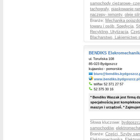
samochody ciężarowe- czę
tachografy
,
piaskowanie r
naczepy- remonty
,
oleje si
Branże:
Mechanika pojazd
towaru i osób, Spedycja
,
St
Recykling, Utylizacja
,
Częś
Blacharstwo, Lakiernictw
BENDIKS Elekromechanik
ul. Toruńska 108
85-023 Bydgoszcz
kujawsko - pomorskie
biuro@bendiks.bydgoszcz.
www.bendiks.bydgoszcz.pl
tel/fax 52 371 27 57
52 375 30 16
* Bendiks Waszak jest firmą d
specjalnością jest komplekso
maszyn i urządzeń. * Zajmujemy
Słowa kluczowe:
bydgoszc
samochodów
,
elektromech
Branże:
Części, Szyby sa
Elektromechanika, Elektro