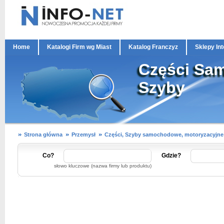
Home
Katalogi Firm wg Miast
Katalog Franczyz
Sklepy In
Części Sa
Szyby
Strona główna
Przemysł
Części, Szyby samochodowe, motoryzacyjne
Co?
Gdzie?
słowo kluczowe (nazwa firmy lub produktu)