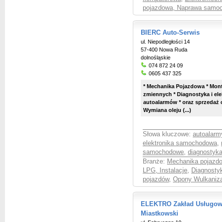
pojazdowa, Naprawa samo
BIERC Auto-Serwis
ul. Niepodległości 14
57-400 Nowa Ruda
dolnośląskie
074 872 24 09
0605 437 325
* Mechanika Pojazdowa * Monta
zmiennych * Diagnostyka i e
autoalarmów * oraz sprzedaż 
Wymiana oleju (...)
Słowa kluczowe:
autoalarm
elektronika samochodowa
,
samochodowe
,
diagnostyk
Branże:
Mechanika pojazd
LPG, Instalacje
,
Diagnosty
pojazdów
,
Opony Wulkaniz
ELEKTRO Zakład Usługow
Miastkowski