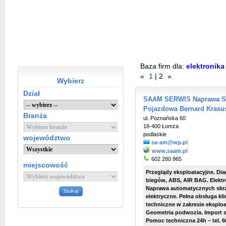
Baza firm dla:
elektronik
«
1
|
2
»
Wybierz
Dział
SAAM SERWIS Naprawa S
Pojazdowa Bernard Krasu
Branża
ul. Poznańska 60
18-400 Łomża
podlaskie
województwo
sa-am@wp.pl
www.saam.pl
602 280 965
miejscowość
Przeglądy eksploatacyjne. Di
biegów, ABS, AIR BAG. Elekt
Naprawa automatycznych skrz
elektryczne. Pełna obsługa 
techniczne w zakresie eksplo
Geometria podwozia. Import 
Pomoc techniczna 24h – tel. 6