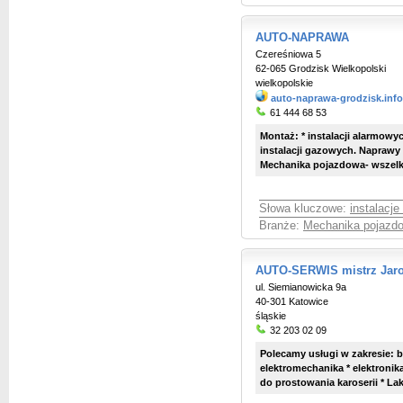
AUTO-NAPRAWA
Czereśniowa 5
62-065 Grodzisk Wielkopolski
wielkopolskie
auto-naprawa-grodzisk.info
61 444 68 53
Montaż: * instalacji alarmowy
instalacji gazowych. Naprawy
Mechanika pojazdowa- wszelk
Słowa kluczowe:
instalacj
Branże:
Mechanika pojazd
AUTO-SERWIS mistrz Jar
ul. Siemianowicka 9a
40-301 Katowice
śląskie
32 203 02 09
Polecamy usługi w zakresie: b
elektromechanika * elektronik
do prostowania karoserii * La