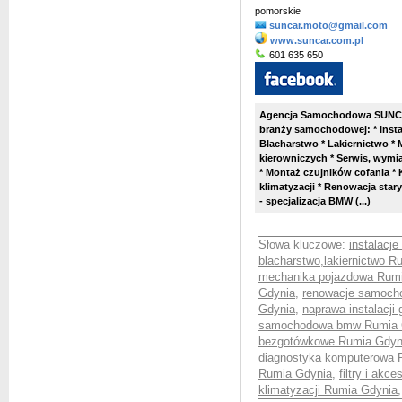
pomorskie
suncar.moto@gmail.com
www.suncar.com.pl
601 635 650
Agencja Samochodowa SUNCAR
branży samochodowej: * Insta
Blacharstwo * Lakiernictwo * 
kierowniczych * Serwis, wy
* Montaż czujników cofania 
klimatyzacji * Renowacja st
- specjalizacja BMW (...)
Słowa kluczowe:
instalacj
blacharstwo,lakiernictwo R
mechanika pojazdowa Rum
Gdynia
,
renowacje samoch
Gdynia
,
naprawa instalacj
samochodowa bmw Rumia 
bezgotówkowe Rumia Gdyn
diagnostyka komputerowa 
Rumia Gdynia
,
filtry i ak
klimatyzacji Rumia Gdynia
,