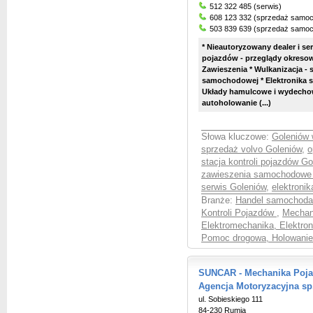
512 322 485 (serwis)
608 123 332 (sprzedaż samo
503 839 639 (sprzedaż samo
* Nieautoryzowany dealer i se
pojazdów - przeglądy okresowe 
Zawieszenia * Wulkanizacja - 
samochodowej * Elektronika 
Układy hamulcowe i wydechow
autoholowanie (...)
Słowa kluczowe:
Goleniów 
sprzedaż volvo Goleniów
,
o
stacja kontroli pojazdów Go
zawieszenia samochodowe
serwis Goleniów
,
elektroni
Branże:
Handel samochoda
Kontroli Pojazdów
,
Mechan
Elektromechanika, Elektro
Pomoc drogowa, Holowanie
SUNCAR - Mechanika Pojaz
Agencja Motoryzacyjna sp.
ul. Sobieskiego 111
84-230 Rumia