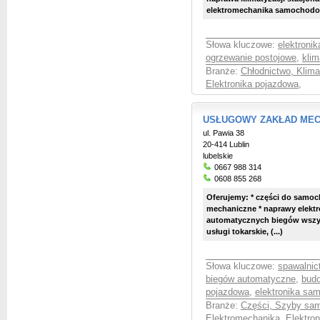
elektromechanika samochodo
Słowa kluczowe:
elektroni
ogrzewanie postojowe
,
kli
Branże:
Chłodnictwo, Klima
Elektronika pojazdowa
,
USŁUGOWY ZAKŁAD MECHA
ul. Pawia 38
20-414 Lublin
lubelskie
0667 988 314
0608 855 268
Oferujemy: * części do sam
mechaniczne * naprawy elekt
automatycznych biegów wsz
usługi tokarskie, (...)
Słowa kluczowe:
spawalnic
biegów automatyczne
,
budo
pojazdowa
,
elektronika s
Branże:
Części, Szyby sa
Elektromechanika, Elektro