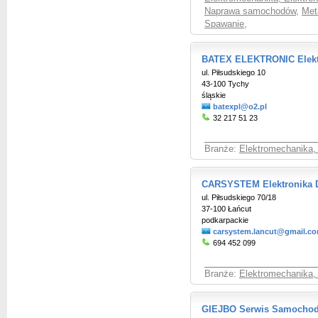
Naprawa samochodów
,
Met
Spawanie
,
BATEX ELEKTRONIC Elek
ul. Piłsudskiego 10
43-100 Tychy
śląskie
batexpl@o2.pl
32 217 51 23
Branże:
Elektromechanika,
CARSYSTEM Elektronika 
ul. Piłsudskiego 70/18
37-100 Łańcut
podkarpackie
carsystem.lancut@gmail.c
694 452 099
Branże:
Elektromechanika,
GIEJBO Serwis Samochodo