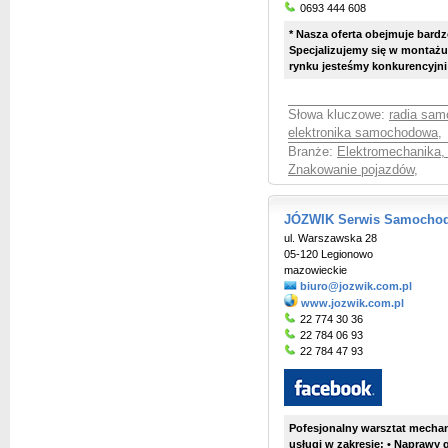
0693 444 608
* Nasza oferta obejmuje bardzo
Specjalizujemy się w montaż
rynku jesteśmy konkurencyjni - 
Słowa kluczowe:
radia sa
elektronika samochodowa
,
Branże:
Elektromechanika,
Znakowanie pojazdów
,
JÓZWIK Serwis Samochodo
ul. Warszawska 28
05-120 Legionowo
mazowieckie
biuro@jozwik.com.pl
www.jozwik.com.pl
22 774 30 36
22 784 06 93
22 784 47 93
Pofesjonalny warsztat mechan
usługi w zakresie: • Naprawy