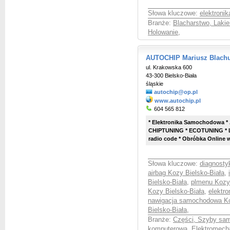
Słowa kluczowe:
elektroni
Branże:
Blacharstwo, Laki
Holowanie
,
AUTOCHIP Mariusz Blach
ul. Krakowska 600
43-300 Bielsko-Biała
śląskie
autochip@op.pl
www.autochip.pl
604 565 812
* Elektronika Samochodowa *
CHIPTUNING * ECOTUNING * Li
radio code * Obróbka Online w
Słowa kluczowe:
diagnosty
airbag Kozy Bielsko-Biała
,
Bielsko-Biała
,
plmenu Kozy 
Kozy Bielsko-Biała
,
elektr
nawigacja samochodowa Ko
Bielsko-Biała
,
Branże:
Części, Szyby sa
komputerowa
,
Elektromecha