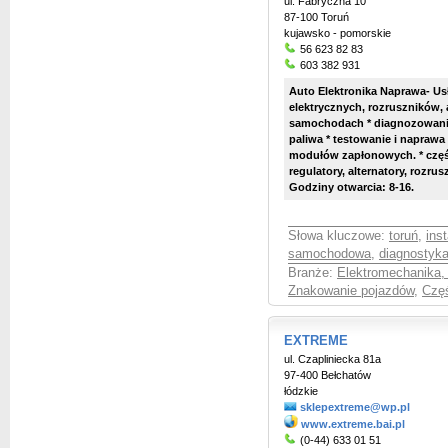
ul. Fabryczna 10
87-100 Toruń
kujawsko - pomorskie
56 623 82 83
603 382 931
Auto Elektronika Naprawa- Usł
elektrycznych, rozruszników, 
samochodach * diagnozowani
paliwa * testowanie i naprawa
modułów zapłonowych. * częśc
regulatory, alternatory, rozru
Godziny otwarcia: 8-16.
Słowa kluczowe:
toruń
,
ins
samochodowa
,
diagnostyk
Branże:
Elektromechanika,
Znakowanie pojazdów
,
Czę
EXTREME
ul. Czapliniecka 81a
97-400 Bełchatów
łódzkie
sklepextreme@wp.pl
www.extreme.bai.pl
(0-44) 633 01 51