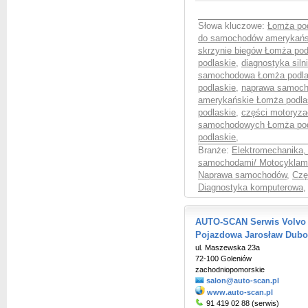
Słowa kluczowe:
Łomża po
do samochodów amerykańs
skrzynie biegów Łomża pod
podlaskie
,
diagnostyka sil
samochodowa Łomża podla
podlaskie
,
naprawa samoch
amerykańskie Łomża podla
podlaskie
,
części motoryza
samochodowych Łomża po
podlaskie
,
Branże:
Elektromechanika,
samochodami/ Motocyklami
Naprawa samochodów
,
Czę
Diagnostyka komputerowa
,
AUTO-SCAN Serwis Volvo 
Pojazdowa Jarosław Dubo
ul. Maszewska 23a
72-100 Goleniów
zachodniopomorskie
salon@auto-scan.pl
www.auto-scan.pl
91 419 02 88 (serwis)