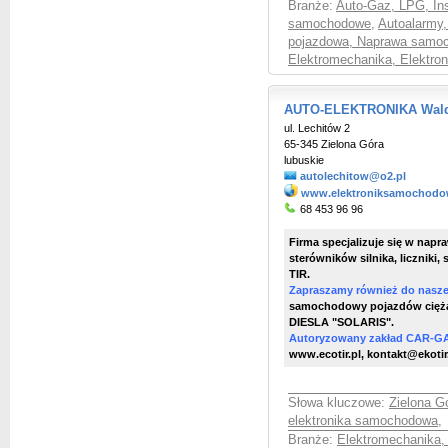
Branże:
Auto-Gaz, LPG, Ins
samochodowe
,
Autoalarmy
pojazdowa, Naprawa samo
Elektromechanika, Elektro
AUTO-ELEKTRONIKA Wald
ul. Lechitów 2
65-345 Zielona Góra
lubuskie
autolechitow@o2.pl
www.elektroniksamochodo
68 453 96 96
Firma specjalizuje się w nap
sterówników silnika, liczniki
TIR.
Zapraszamy również do naszej 
samochodowy pojazdów ciężar
DIESLA "SOLARIS".
Autoryzowany zakład CAR-G
www.ecotir.pl, kontakt@ekotir
Słowa kluczowe:
Zielona G
elektronika samochodowa
,
Branże:
Elektromechanika,