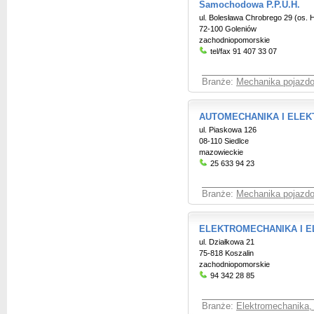
Samochodowa P.P.U.H.
ul. Bolesława Chrobrego 29 (os. 
72-100 Goleniów
zachodniopomorskie
tel/fax 91 407 33 07
Branże:
Mechanika pojazd
AUTOMECHANIKA I ELE
ul. Piaskowa 126
08-110 Siedlce
mazowieckie
25 633 94 23
Branże:
Mechanika pojazd
ELEKTROMECHANIKA I 
ul. Działkowa 21
75-818 Koszalin
zachodniopomorskie
94 342 28 85
Branże:
Elektromechanika,