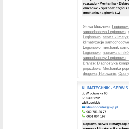
rozrządu • Mechanika • Elektr
okresowe • Sprzedaż części i
mechaniczna głowic (...)
Słowa kluczowe:
Legionow
samochodowa Legionowo
,
Legionowo
,
serwis klimaty
klimatyzacje samochodowe
Legionowo
,
mechanik samo
Legionowo
,
naprawa silni
samochodowy Legionowo
,
Branże:
Diagnostyka komp
pojazdowa
,
Mechanika poj
drogowa, Holowanie
,
Opony
KLIMATECHNIK - SERWIS
ul. Wrocławska 60
63-640 Bralin
wielkopolskie
klimanoculak@wp.pl
062 781 20 77
0601 884 197
Naprawa, serwis klimatyzacj
naprawa klimatyzacji stacjon