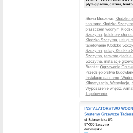
płyta gipsowa, glazura, terakota
Słowa kluczowe:
Kłodzko p
sanitarne Kłodzko Szczytn
płaszczem wodnym Kłodzk
Szczytna
,
kolektory słone
Kłodzko Szczytna
,
usługi 
tapetowanie Kłodzko Szczy
Szczytna
,
solary Kłodzko 
Szczytna
,
terakota gładzi
Szczytna
,
instalacje grze
Branże:
Ogrzewanie,Grzewc
Przedsiębiorstwa budowla
Instalacje sanitarne, Wodn
Klimatyzacja, Wentylacja
,
Wyposażenie wnętrz, Armatu
Tapetowanie
,
INSTALATORSTWO WODNO
Systemy Grzewcze Tadeus
ul. Bobrownicka 8/2
57-330 Szczytna
dolnośląskie