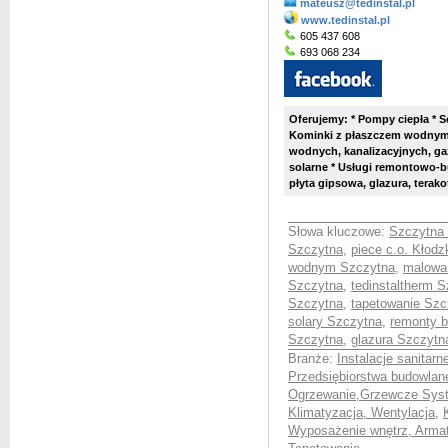
mateusz@tedinstal.pl
www.tedinstal.pl
605 437 608
693 068 234
Oferujemy: * Pompy ciepła * Se
Kominki z płaszczem wodnym *
wodnych, kanalizacyjnych, ga
solarne * Usługi remontowo-b
płyta gipsowa, glazura, terako
Słowa kluczowe:
Szczytna 
Szczytna
,
piece c.o. Kłod
wodnym Szczytna
,
malowa
Szczytna
,
tedinstaltherm 
Szczytna
,
tapetowanie Szc
solary Szczytna
,
remonty 
Szczytna
,
glazura Szczytn
Branże:
Instalacje sanitar
Przedsiębiorstwa budowla
Ogrzewanie,Grzewcze Syst
Klimatyzacja, Wentylacja
,
Wyposażenie wnętrz, Armatu