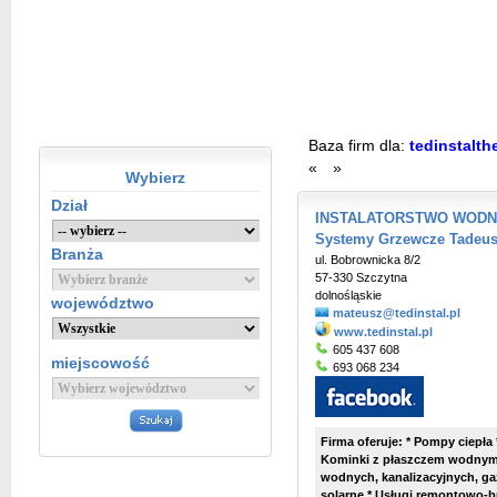
Baza firm dla:
tedinstalth
«
»
Wybierz
Dział
INSTALATORSTWO WODNO
Systemy Grzewcze Tadeus
Branża
ul. Bobrownicka 8/2
57-330 Szczytna
dolnośląskie
województwo
mateusz@tedinstal.pl
www.tedinstal.pl
605 437 608
miejscowość
693 068 234
Firma oferuje: * Pompy ciepła
Kominki z płaszczem wodnym *
wodnych, kanalizacyjnych, ga
solarne * Usługi remontowo-b